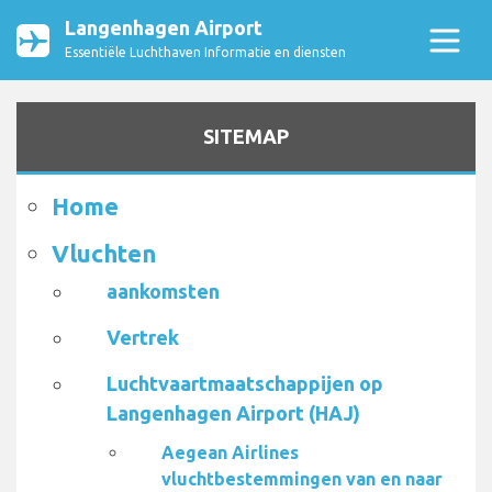
Langenhagen Airport
Essentiële Luchthaven Informatie en diensten
SITEMAP
Home
Vluchten
aankomsten
Vertrek
Luchtvaartmaatschappijen op
Langenhagen Airport (HAJ)
Aegean Airlines
vluchtbestemmingen van en naar