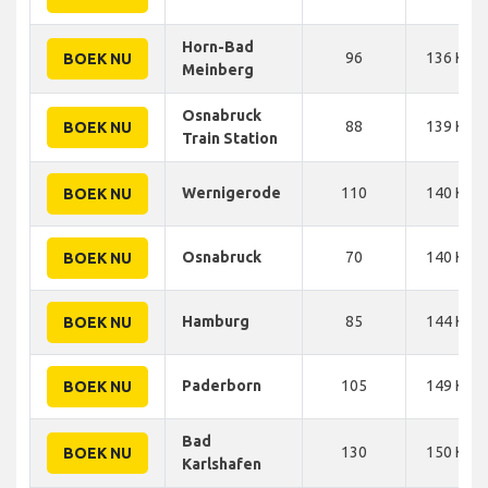
Horn-Bad
96
136 KM
BOEK NU
Meinberg
Osnabruck
88
139 KM
BOEK NU
Train Station
Wernigerode
110
140 KM
BOEK NU
Osnabruck
70
140 KM
BOEK NU
Hamburg
85
144 KM
BOEK NU
Paderborn
105
149 KM
BOEK NU
Bad
130
150 KM
BOEK NU
Karlshafen