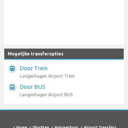
Mogelijke transferopties
Door Trein
train
Langenhagen Airport Trein
Door BUS
directions_bus
Langenhagen Airport BUS
Home
Vluchten
Autoverhuur
Airport Transfers