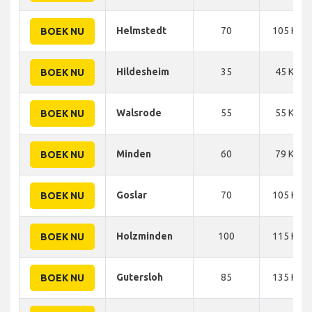
Helmstedt
70
105 KM
BOEK NU
Hildesheim
35
45 KM
BOEK NU
Walsrode
55
55 KM
BOEK NU
Minden
60
79 KM
BOEK NU
Goslar
70
105 KM
BOEK NU
Holzminden
100
115 KM
BOEK NU
Gutersloh
85
135 KM
BOEK NU