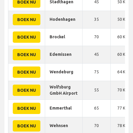
Stadthagen
45
50 KM
BOEK NU
Hodenhagen
35
50 KM
BOEK NU
Brockel
70
60 KM
BOEK NU
Edemissen
45
60 KM
BOEK NU
Wendeburg
75
64 KM
BOEK NU
Wolfsburg
55
70 KM
BOEK NU
GmbH Airport
Emmerthal
65
77 KM
BOEK NU
Wehnsen
70
78 KM
BOEK NU