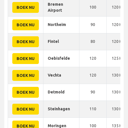
Bremen
100
120 KM
BOEK NU
Airport
Northeim
90
120 KM
BOEK NU
Fintel
80
120 KM
BOEK NU
Oebisfelde
120
125 KM
BOEK NU
Vechta
120
130 KM
BOEK NU
Detmold
90
130 KM
BOEK NU
Steinhagen
110
130 KM
BOEK NU
Moringen
100
135 KM
BOEK NU