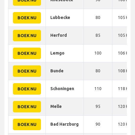
Lubbecke
80
105 KM
BOEK NU
Herford
85
105 KM
BOEK NU
Lemgo
100
106 KM
BOEK NU
Bunde
80
108 KM
BOEK NU
Schoningen
110
118 KM
BOEK NU
Melle
95
120 KM
BOEK NU
Bad Harzburg
90
120 KM
BOEK NU