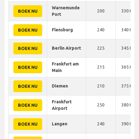
Warnemunde
200
330 KM
BOEK NU
Port
Flensburg
240
340 KM
BOEK NU
Berlin Airport
225
345 KM
BOEK NU
Frankfurt am
215
365 KM
BOEK NU
Main
Diemen
210
375 KM
BOEK NU
Frankfurt
250
380 KM
BOEK NU
Airport
Langen
240
390 KM
BOEK NU