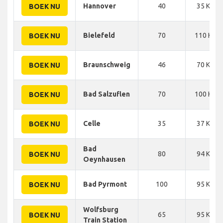
Hannover
40
35 KM
BOEK NU
Bielefeld
70
110 KM
BOEK NU
Braunschweig
46
70 KM
BOEK NU
Bad Salzuflen
70
100 KM
BOEK NU
Celle
35
37 KM
BOEK NU
Bad
80
94 KM
BOEK NU
Oeynhausen
Bad Pyrmont
100
95 KM
BOEK NU
Wolfsburg
65
95 KM
BOEK NU
Train Station