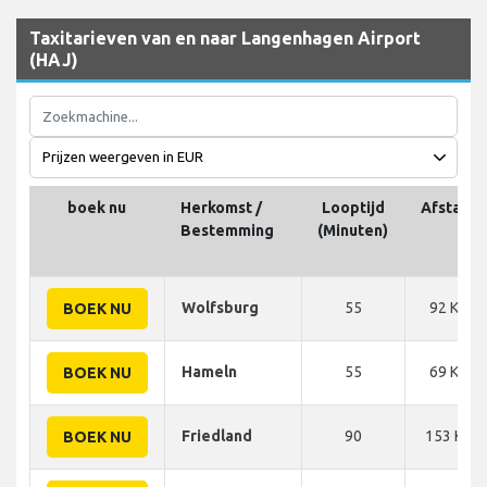
Taxitarieven van en naar Langenhagen Airport
(HAJ)
boek nu
Herkomst /
Looptijd
Afstand
Bestemming
(Minuten)
Wolfsburg
55
92 KM
BOEK NU
Hameln
55
69 KM
BOEK NU
Friedland
90
153 KM
BOEK NU