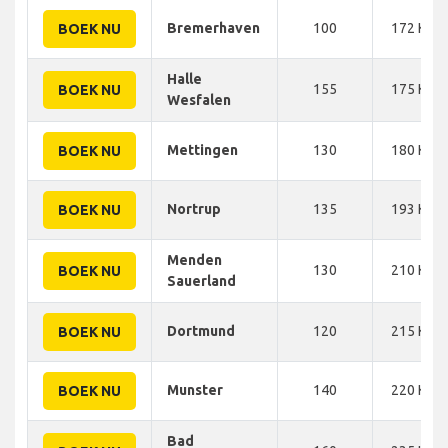
Bremerhaven
100
172 KM
BOEK NU
Halle
155
175 KM
BOEK NU
Wesfalen
Mettingen
130
180 KM
BOEK NU
Nortrup
135
193 KM
BOEK NU
Menden
130
210 KM
BOEK NU
Sauerland
Dortmund
120
215 KM
BOEK NU
Munster
140
220 KM
BOEK NU
Bad