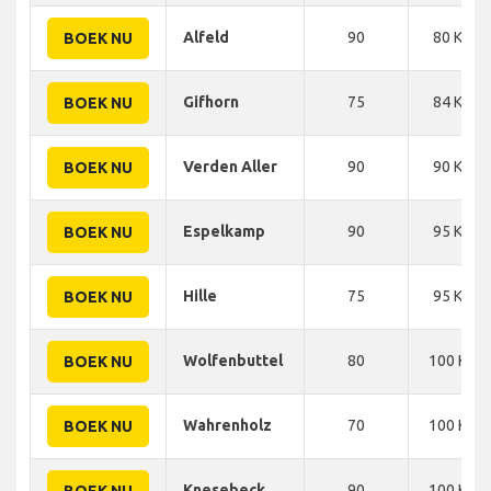
Alfeld
90
80 KM
BOEK NU
Gifhorn
75
84 KM
BOEK NU
Verden Aller
90
90 KM
BOEK NU
Espelkamp
90
95 KM
BOEK NU
Hille
75
95 KM
BOEK NU
Wolfenbuttel
80
100 KM
BOEK NU
Wahrenholz
70
100 KM
BOEK NU
Knesebeck
90
100 KM
BOEK NU