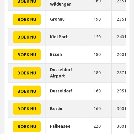
160
235 KM
BOEK NU
Wildungen
Gronau
190
235 KM
BOEK NU
Kiel Port
150
240 KM
BOEK NU
Essen
180
260 KM
BOEK NU
Dusseldorf
180
287 KM
BOEK NU
Airport
Dusseldorf
160
295 KM
BOEK NU
Berlin
160
300 KM
BOEK NU
Falkensee
220
300 KM
BOEK NU