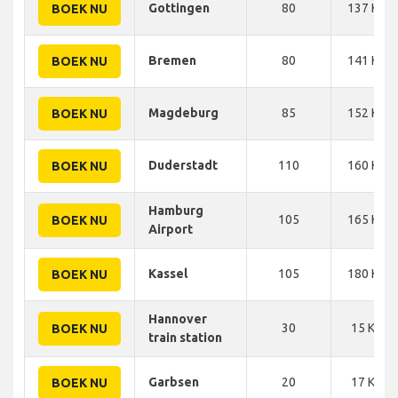
Gottingen
80
137 KM
BOEK NU
Bremen
80
141 KM
BOEK NU
Magdeburg
85
152 KM
BOEK NU
Duderstadt
110
160 KM
BOEK NU
Hamburg
105
165 KM
BOEK NU
Airport
Kassel
105
180 KM
BOEK NU
Hannover
30
15 KM
BOEK NU
train station
Garbsen
20
17 KM
BOEK NU