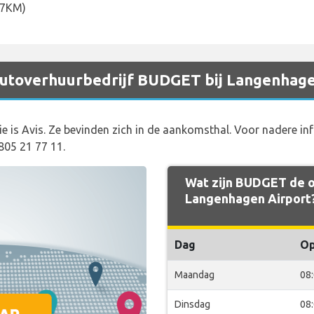
.7KM)
 autoverhuurbedrijf BUDGET bij Langenhage
ie is Avis. Ze bevinden zich in de aankomsthal. Voor nadere i
05 21 77 11.
Wat zijn BUDGET de o
Langenhagen Airport
Dag
O
Maandag
08
Dinsdag
08