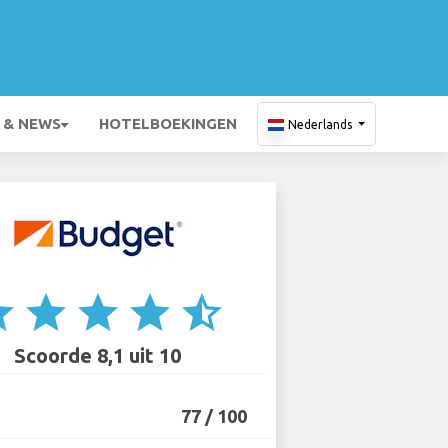
 & NEWS
HOTELBOEKINGEN
Nederlands
ar
star
star
star
star_half
Scoorde 8,1 uit 10
77 / 100