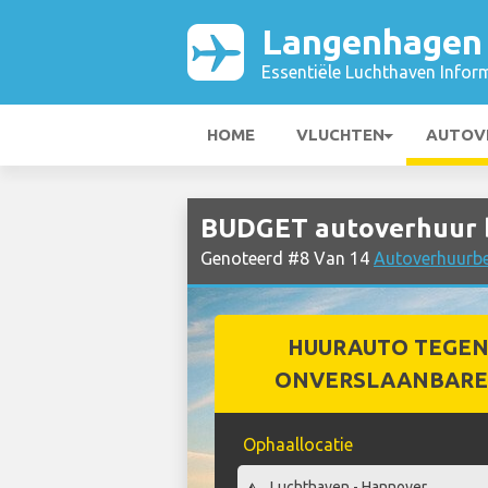
Langenhagen 
Essentiële Luchthaven Infor
HOME
VLUCHTEN
AUTOV
BUDGET autoverhuur b
Genoteerd #8 Van 14
Autoverhuurbed
HUURAUTO TEGEN
ONVERSLAANBARE 
Ophaallocatie