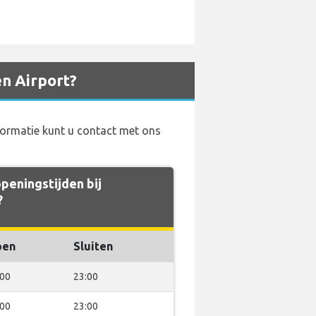
n Airport?
nformatie kunt u contact met ons
peningstijden bij
?
pen
Sluiten
:00
23:00
:00
23:00