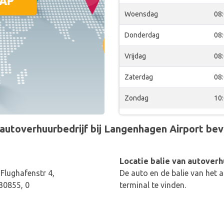
Woensdag
08
Donderdag
08
Vrijdag
08
Zaterdag
08
Zondag
10
utoverhuurbedrijf bij Langenhagen Airport bevin
Locatie balie van autoverh
lughafenstr 4,
De auto en de balie van het a
30855, 0
terminal te vinden.