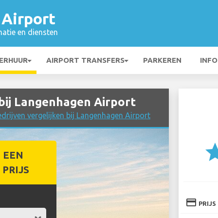
Airport
matie en diensten
ERHUUR
AIRPORT TRANSFERS
PARKEREN
INFO
ij Langenhagen Airport
rijven vergelijken bij Langenhagen Airport
st
 EEN
PRIJS
credit_card
PRIJS