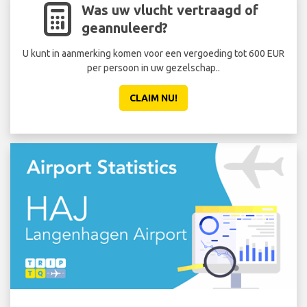
Was uw vlucht vertraagd of
geannuleerd?
U kunt in aanmerking komen voor een vergoeding tot 600 EUR
Sta 
per persoon in uw gezelschap..
ee
CLAIM NU!