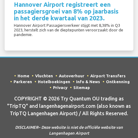
Hannover Airport registreert een
passagiersgroei van 8% op jaarbasis
in het derde kwartaal van 2023.
Hannover Airport Passagiersverkeer stijgt met 8,38% in Q3
2023, herstelt zich van de dieptepunten veroorzaakt door de
pandemie.
Home
Vluchten
Autoverhuur
Airport Transfers
Parkeren
Hotelboekingen
Info & News
Ontkenning
Privacy
Sitemap
COPYRIGHT © 2026 Try Quantum OU trading as
"TripTQ" and langenhagenairport.com (also known as
TripTQ Langenhagen Airport) / All Rights Reserved.
DISCLAIMER– Deze website is niet de officiële website van
Langenhagen Airport