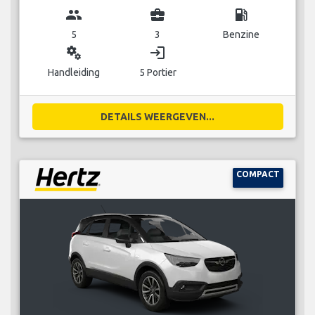
group
business_center
local_gas_station
5
3
Benzine
miscellaneous_services
login
Handleiding
5 Portier
DETAILS WEERGEVEN...
COMPACT