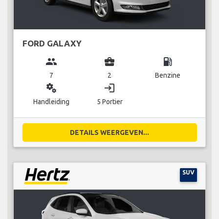
FORD GALAXY
group
business_center
local_gas_station
7
2
Benzine
miscellaneous_services
login
Handleiding
5 Portier
DETAILS WEERGEVEN...
SUV