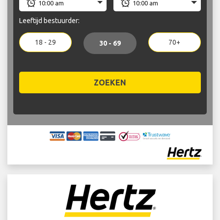
Leeftijd bestuurder:
18 - 29
70+
30 - 69
ZOEKEN