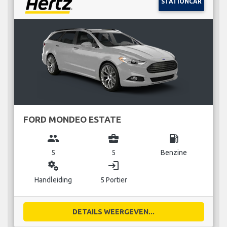
STATIONCAR
FORD MONDEO ESTATE
group
business_center
local_gas_station
5
5
Benzine
miscellaneous_services
login
Handleiding
5 Portier
DETAILS WEERGEVEN...