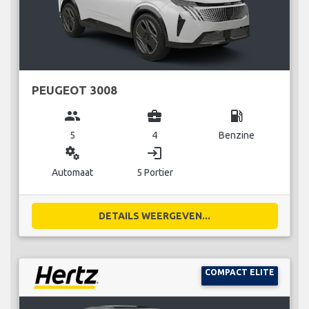
PEUGEOT 3008
group
business_center
local_gas_station
5
4
Benzine
miscellaneous_services
login
Automaat
5 Portier
DETAILS WEERGEVEN...
COMPACT ELITE