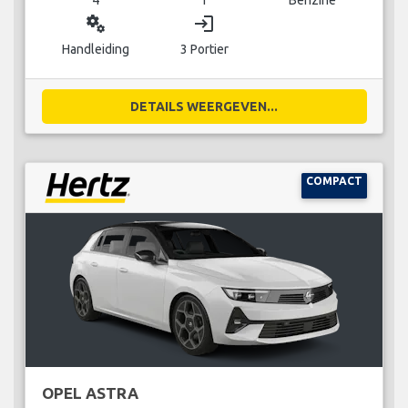
miscellaneous_services
login
Handleiding
3 Portier
DETAILS WEERGEVEN...
COMPACT
OPEL ASTRA