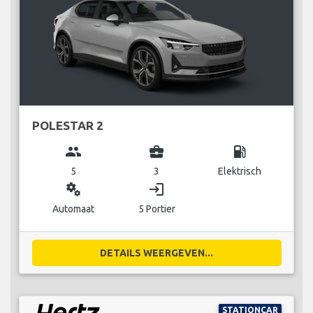
POLESTAR 2
group
business_center
local_gas_station
5
3
Elektrisch
miscellaneous_services
login
Automaat
5 Portier
DETAILS WEERGEVEN...
STATIONCAR