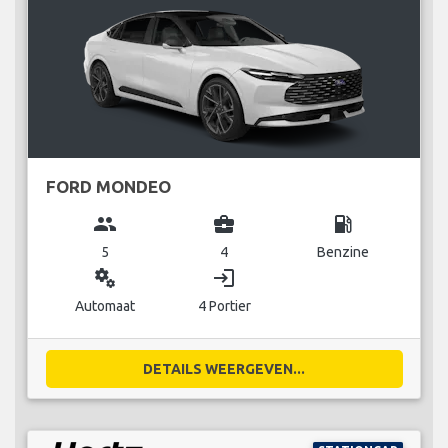
FORD MONDEO
group
business_center
local_gas_station
5
4
Benzine
miscellaneous_services
login
Automaat
4 Portier
DETAILS WEERGEVEN...