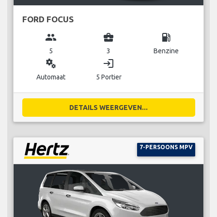
FORD FOCUS
group
business_center
local_gas_station
5
3
Benzine
miscellaneous_services
login
Automaat
5 Portier
DETAILS WEERGEVEN...
7-PERSOONS MPV