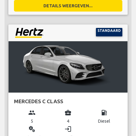
DETAILS WEERGEVEN...
STANDAARD
MERCEDES C CLASS
group
business_center
local_gas_station
5
4
Diesel
miscellaneous_services
login