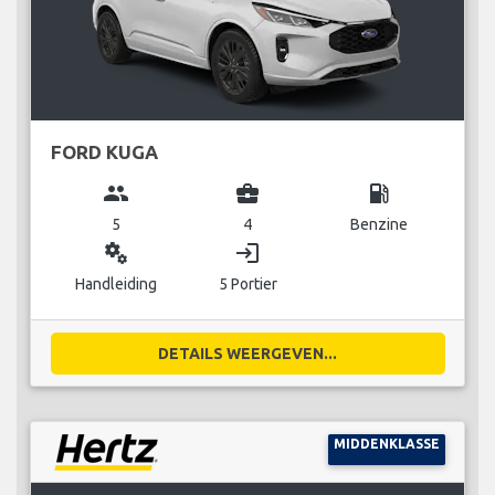
FORD KUGA
group
business_center
local_gas_station
5
4
Benzine
miscellaneous_services
login
Handleiding
5 Portier
DETAILS WEERGEVEN...
MIDDENKLASSE