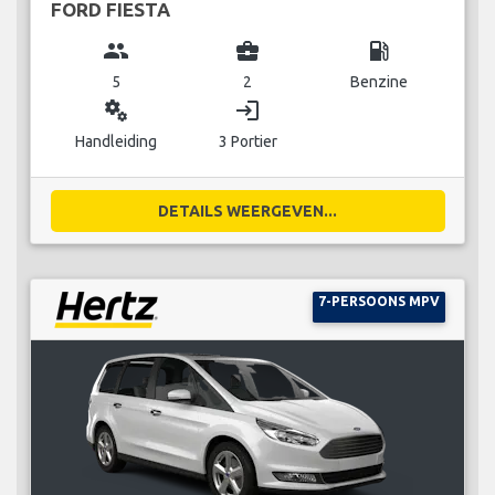
FORD FIESTA
group
business_center
local_gas_station
5
2
Benzine
miscellaneous_services
login
Handleiding
3 Portier
DETAILS WEERGEVEN...
7-PERSOONS MPV