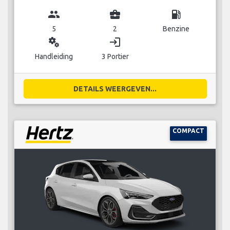
group
business_center
local_gas_station
5
2
Benzine
miscellaneous_services
login
Handleiding
3 Portier
DETAILS WEERGEVEN...
COMPACT