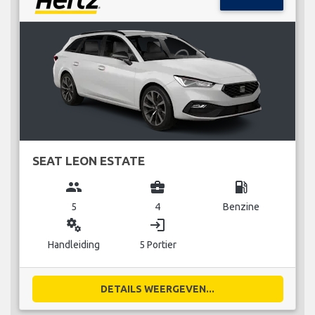
SEAT LEON ESTATE
group
business_center
local_gas_station
5
4
Benzine
miscellaneous_services
login
Handleiding
5 Portier
DETAILS WEERGEVEN...