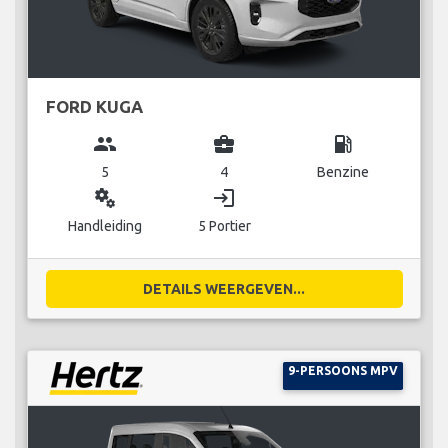
FORD KUGA
group
business_center
local_gas_station
5
4
Benzine
miscellaneous_services
login
Handleiding
5 Portier
DETAILS WEERGEVEN...
9-PERSOONS MPV