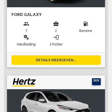
FORD GALAXY
group
business_center
local_gas_station
7
2
Benzine
miscellaneous_services
login
Handleiding
5 Portier
DETAILS WEERGEVEN...
SUV