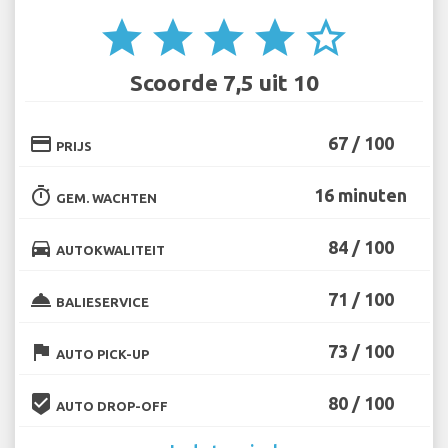
star
star
star
star
star_border
Scoorde 7,5 uit 10
credit_card
67 / 100
PRIJS
timer
16 minuten
GEM. WACHTEN
directions_car
84 / 100
AUTOKWALITEIT
room_service
71 / 100
BALIESERVICE
flag
73 / 100
AUTO PICK-UP
beenhere
80 / 100
AUTO DROP-OFF