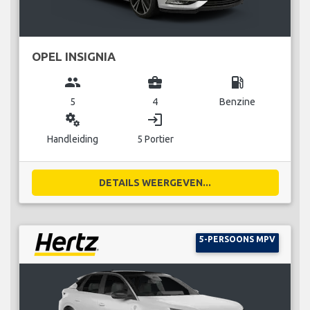
OPEL INSIGNIA
group
business_center
local_gas_station
5
4
Benzine
miscellaneous_services
login
Handleiding
5 Portier
DETAILS WEERGEVEN...
5-PERSOONS MPV