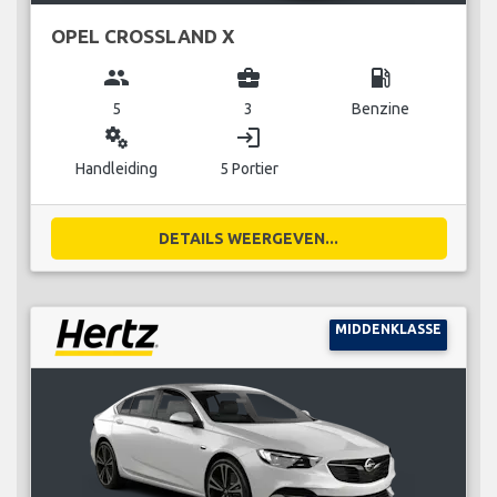
OPEL CROSSLAND X
group
business_center
local_gas_station
5
3
Benzine
miscellaneous_services
login
Handleiding
5 Portier
DETAILS WEERGEVEN...
MIDDENKLASSE