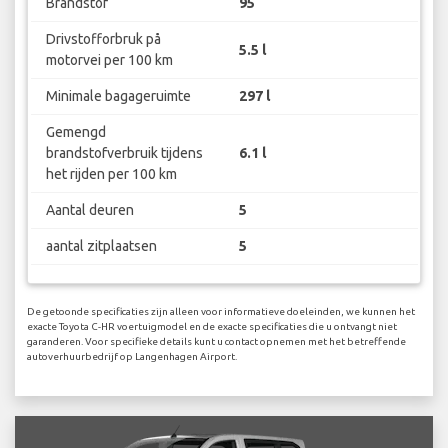
Brandstof
95
Drivstofforbruk på
5.5 l
motorvei per 100 km
Minimale bagageruimte
297 l
Gemengd
brandstofverbruik tijdens
6.1 l
het rijden per 100 km
Aantal deuren
5
aantal zitplaatsen
5
De getoonde specificaties zijn alleen voor informatieve doeleinden, we kunnen het
exacte Toyota C-HR voertuigmodel en de exacte specificaties die u ontvangt niet
garanderen. Voor specifieke details kunt u contact opnemen met het betreffende
autoverhuurbedrijf op Langenhagen Airport.