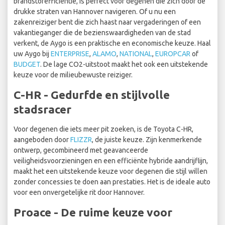
brandstofefficiëntie, is perfect voor degenen die zich door de
drukke straten van Hannover navigeren. Of u nu een
zakenreiziger bent die zich haast naar vergaderingen of een
vakantieganger die de bezienswaardigheden van de stad
verkent, de Aygo is een praktische en economische keuze. Haal
uw Aygo bij
ENTERPRISE
,
ALAMO
,
NATIONAL
,
EUROPCAR
of
BUDGET
. De lage CO2-uitstoot maakt het ook een uitstekende
keuze voor de milieubewuste reiziger.
C-HR - Gedurfde en stijlvolle
stadsracer
Voor degenen die iets meer pit zoeken, is de Toyota C-HR,
aangeboden door
FLIZZR
, de juiste keuze. Zijn kenmerkende
ontwerp, gecombineerd met geavanceerde
veiligheidsvoorzieningen en een efficiënte hybride aandrijflijn,
maakt het een uitstekende keuze voor degenen die stijl willen
zonder concessies te doen aan prestaties. Het is de ideale auto
voor een onvergetelijke rit door Hannover.
Proace - De ruime keuze voor