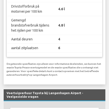
Drivstofforbruk på
4.6 l
motorvei per 100 km
Gemengd
brandstofverbruik tijdens
4.8 l
het rijden per 100 km
Aantal deuren
4
aantal zitplaatsen
6
De getoonde specificaties zijn alleen voor informatieve doeleinden, we kunnen het
exacte Toyota Proace voertuigmodel en de exacte specificaties die u ontvangt niet
garanderen. Voor specifieke details kunt u contact opnemen met het betreffende
autoverhuurbedrijf op Langenhagen Airport.
Voertuigverhuur Toyota bij Langenhagen Airport -
Veelgestelde vragen