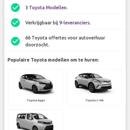
check_circle
3
Toyota Modellen
.
check_circle
Verkrijgbaar bij
9-leveranciers
.
66 Toyota offertes voor autoverhuur
check_circle
doorzocht.
Populaire Toyota modellen om te huren:
Toyota Aygo
Toyota C-HR