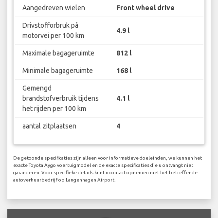
Aangedreven wielen
Front wheel drive
Drivstofforbruk på
4.9 l
motorvei per 100 km
Maximale bagageruimte
812 l
Minimale bagageruimte
168 l
Gemengd
brandstofverbruik tijdens
4.1 l
het rijden per 100 km
aantal zitplaatsen
4
De getoonde specificaties zijn alleen voor informatieve doeleinden, we kunnen het
exacte Toyota Aygo voertuigmodel en de exacte specificaties die u ontvangt niet
garanderen. Voor specifieke details kunt u contact opnemen met het betreffende
autoverhuurbedrijf op Langenhagen Airport.