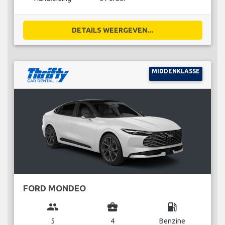
DETAILS WEERGEVEN...
MIDDENKLASSE
FORD MONDEO
group
business_center
local_gas_station
5
4
Benzine