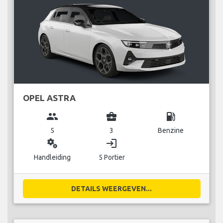
OPEL ASTRA
group
business_center
local_gas_station
5
3
Benzine
miscellaneous_services
login
Handleiding
5 Portier
DETAILS WEERGEVEN...