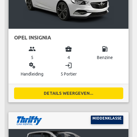
OPEL INSIGNIA
group
business_center
local_gas_station
5
4
Benzine
miscellaneous_services
login
Handleiding
5 Portier
DETAILS WEERGEVEN...
MIDDENKLASSE