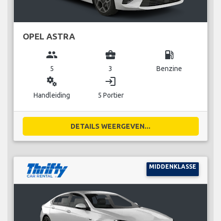
OPEL ASTRA
group
business_center
local_gas_station
5
3
Benzine
miscellaneous_services
login
Handleiding
5 Portier
DETAILS WEERGEVEN...
MIDDENKLASSE