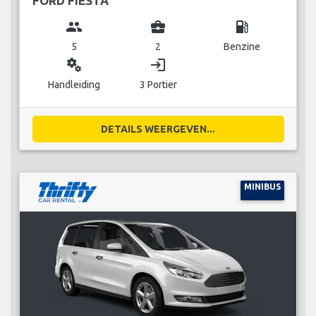
FORD FIESTA
group
business_center
local_gas_station
5
2
Benzine
miscellaneous_services
login
Handleiding
3 Portier
DETAILS WEERGEVEN...
MINIBUS