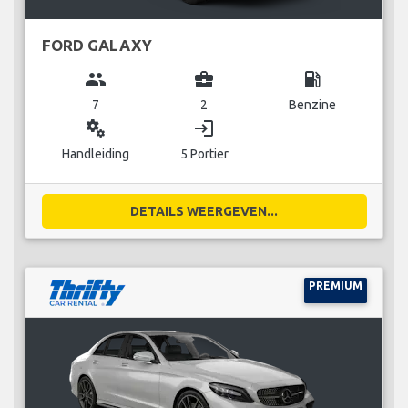
FORD GALAXY
group
business_center
local_gas_station
7
2
Benzine
miscellaneous_services
login
Handleiding
5 Portier
DETAILS WEERGEVEN...
PREMIUM