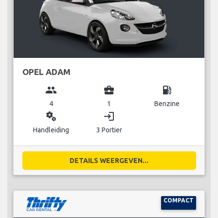
OPEL ADAM
group
business_center
local_gas_station
4
1
Benzine
miscellaneous_services
login
Handleiding
3 Portier
DETAILS WEERGEVEN...
COMPACT