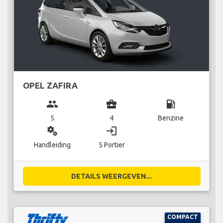
OPEL ZAFIRA
group
business_center
local_gas_station
5
4
Benzine
miscellaneous_services
login
Handleiding
5 Portier
DETAILS WEERGEVEN...
COMPACT