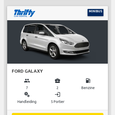
MINIBUS
FORD GALAXY
group
business_center
local_gas_station
7
2
Benzine
miscellaneous_services
login
Handleiding
5 Portier