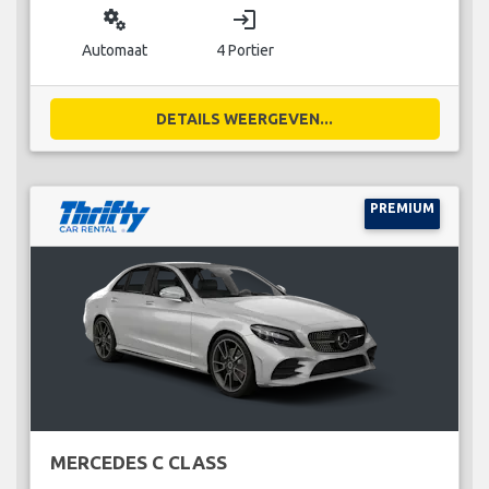
miscellaneous_services
login
Automaat
4 Portier
DETAILS WEERGEVEN...
PREMIUM
MERCEDES C CLASS