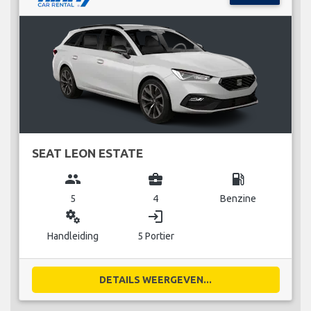
SEAT LEON ESTATE
group
business_center
local_gas_station
5
4
Benzine
miscellaneous_services
login
Handleiding
5 Portier
DETAILS WEERGEVEN...