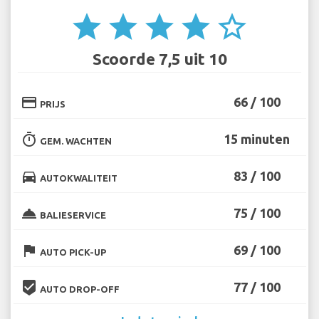
star
star
star
star
star_border
Scoorde 7,5 uit 10
credit_card
66 / 100
PRIJS
timer
15 minuten
GEM. WACHTEN
directions_car
83 / 100
AUTOKWALITEIT
room_service
75 / 100
BALIESERVICE
flag
69 / 100
AUTO PICK-UP
beenhere
77 / 100
AUTO DROP-OFF