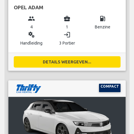
OPEL ADAM
group
business_center
local_gas_station
4
1
Benzine
miscellaneous_services
login
Handleiding
3 Portier
DETAILS WEERGEVEN...
COMPACT