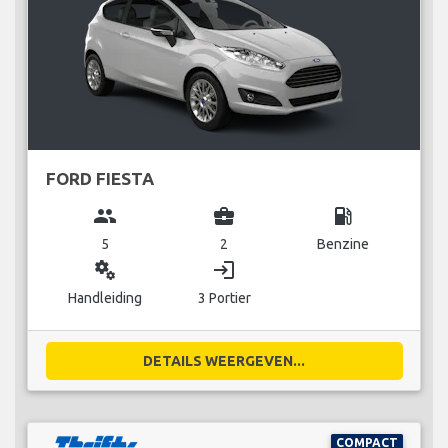
FORD FIESTA
group
business_center
local_gas_station
5
2
Benzine
miscellaneous_services
login
Handleiding
3 Portier
DETAILS WEERGEVEN...
COMPACT