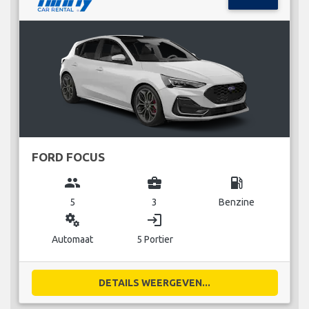
FORD FOCUS
group
business_center
local_gas_station
5
3
Benzine
miscellaneous_services
login
Automaat
5 Portier
DETAILS WEERGEVEN...