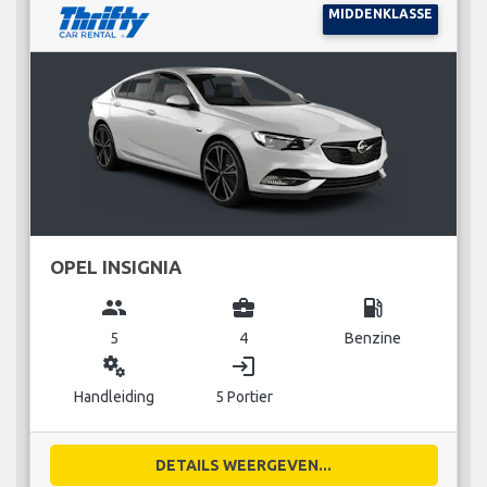
MIDDENKLASSE
OPEL INSIGNIA
group
business_center
local_gas_station
5
4
Benzine
miscellaneous_services
login
Handleiding
5 Portier
DETAILS WEERGEVEN...