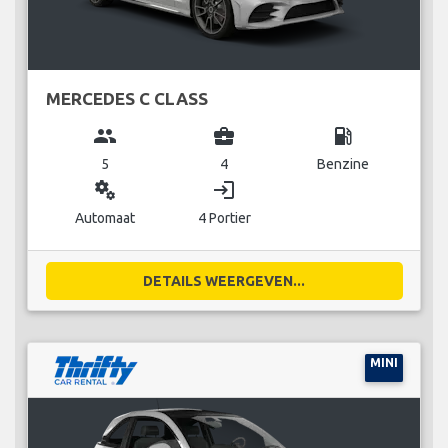
MERCEDES C CLASS
group
business_center
local_gas_station
5
4
Benzine
miscellaneous_services
login
Automaat
4 Portier
DETAILS WEERGEVEN...
MINI