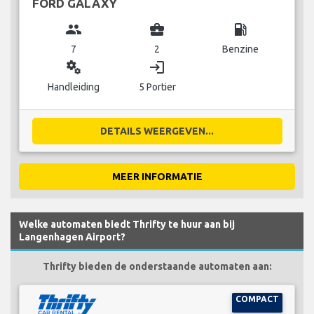
FORD GALAXY
group
business_center
local_gas_station
7
2
Benzine
miscellaneous_services
login
Handleiding
5 Portier
DETAILS WEERGEVEN...
MEER INFORMATIE
Welke automaten biedt Thrifty te huur aan bij
Langenhagen Airport?
Thrifty bieden de onderstaande automaten aan:
COMPACT