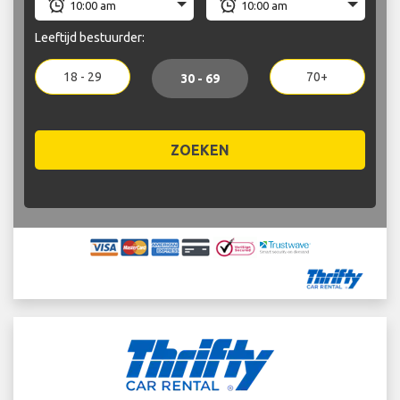
Leeftijd bestuurder:
18 - 29
70+
30 - 69
ZOEKEN