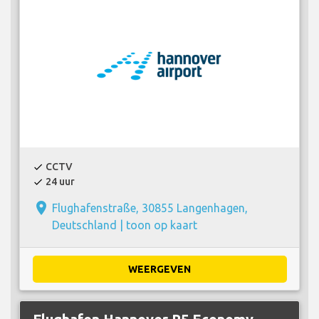
CCTV
check
24 uur
check
place
Flughafenstraße, 30855 Langenhagen,
Deutschland |
toon op kaart
WEERGEVEN