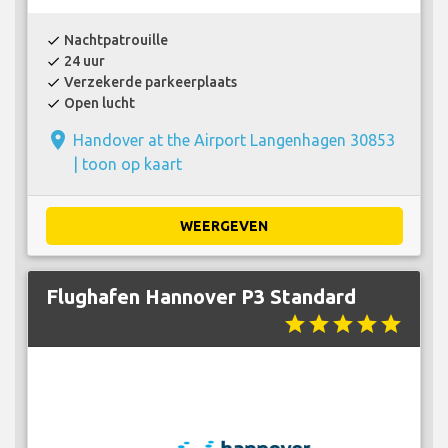
Nachtpatrouille
check
24 uur
check
Verzekerde parkeerplaats
check
Open lucht
check
place
Handover at the Airport Langenhagen 30853
|
toon op kaart
WEERGEVEN
Flughafen Hannover P3 Standard
star
star
star
star
star