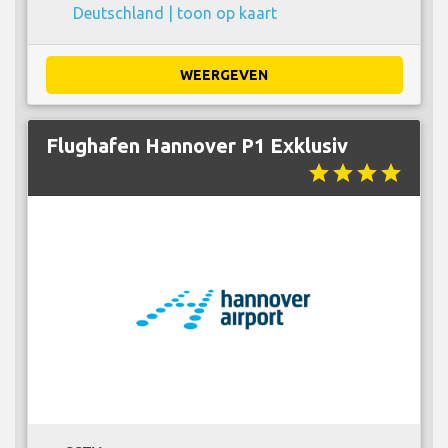
Deutschland |
toon op kaart
WEERGEVEN
Flughafen Hannover P1 Exklusiv
star
star
star
star