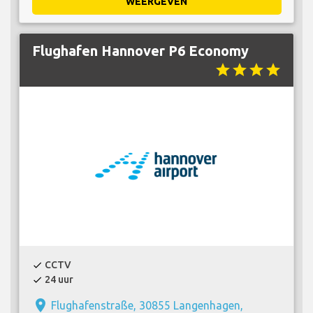
WEERGEVEN
Flughafen Hannover P6 Economy
star
star
star
star
CCTV
check
24 uur
check
place
Flughafenstraße, 30855 Langenhagen,