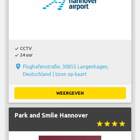
CCTV
check
24 uur
check
place
Flughafenstraße, 30855 Langenhagen,
Deutschland |
toon op kaart
WEERGEVEN
Park and Smile Hannover
star
star
star
star