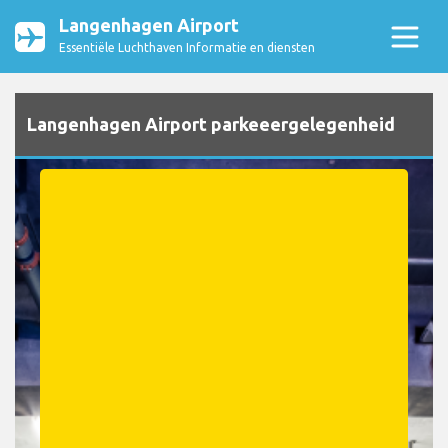
Langenhagen Airport
Essentiële Luchthaven Informatie en diensten
Langenhagen Airport parkeeergelegenheid