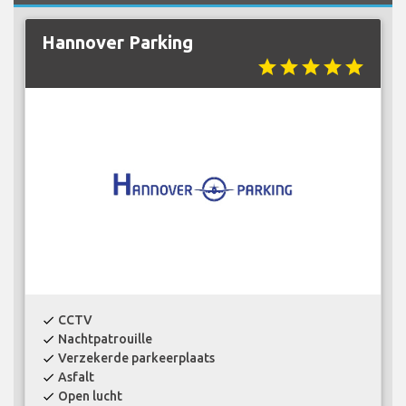
Hannover Parking
star
star
star
star
star
CCTV
check
Nachtpatrouille
check
Verzekerde parkeerplaats
check
Asfalt
check
Open lucht
check