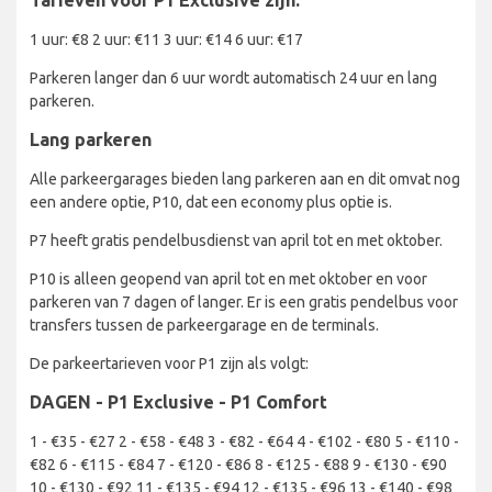
Tarieven voor P1 Exclusive zijn:
1 uur: €8 2 uur: €11 3 uur: €14 6 uur: €17
Parkeren langer dan 6 uur wordt automatisch 24 uur en lang
parkeren.
Lang parkeren
Alle parkeergarages bieden lang parkeren aan en dit omvat nog
een andere optie, P10, dat een economy plus optie is.
P7 heeft gratis pendelbusdienst van april tot en met oktober.
P10 is alleen geopend van april tot en met oktober en voor
parkeren van 7 dagen of langer. Er is een gratis pendelbus voor
transfers tussen de parkeergarage en de terminals.
De parkeertarieven voor P1 zijn als volgt:
DAGEN - P1 Exclusive - P1 Comfort
1 - €35 - €27 2 - €58 - €48 3 - €82 - €64 4 - €102 - €80 5 - €110 -
€82 6 - €115 - €84 7 - €120 - €86 8 - €125 - €88 9 - €130 - €90
10 - €130 - €92 11 - €135 - €94 12 - €135 - €96 13 - €140 - €98