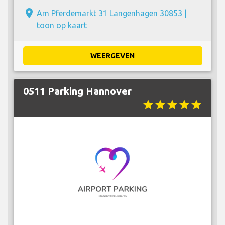
place
Am Pferdemarkt 31 Langenhagen 30853 |
toon op kaart
WEERGEVEN
0511 Parking Hannover
star
star
star
star
star