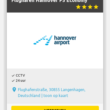
Flughafen Hannover P5 Economy
star
star
star
star
CCTV
check
24 uur
check
place
Flughafenstraße, 30855 Langenhagen,
Deutschland |
toon op kaart