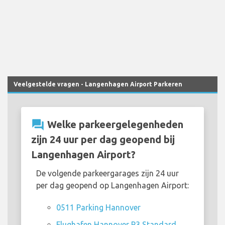
Veelgestelde vragen - Langenhagen Airport Parkeren
question_answer
Welke parkeergelegenheden
zijn 24 uur per dag geopend bij
Langenhagen Airport?
De volgende parkeergarages zijn 24 uur
per dag geopend op Langenhagen Airport:
0511 Parking Hannover
Flughafen Hannover P3 Standard