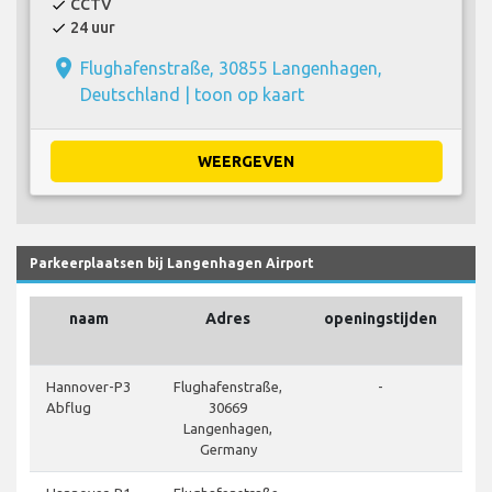
CCTV
check
24 uur
check
place
Flughafenstraße, 30855 Langenhagen,
Deutschland |
toon op kaart
WEERGEVEN
Parkeerplaatsen bij Langenhagen Airport
naam
Adres
openingstijden
lu
Hannover-P3
Flughafenstraße,
-
Abflug
30669
Langenhagen,
Germany