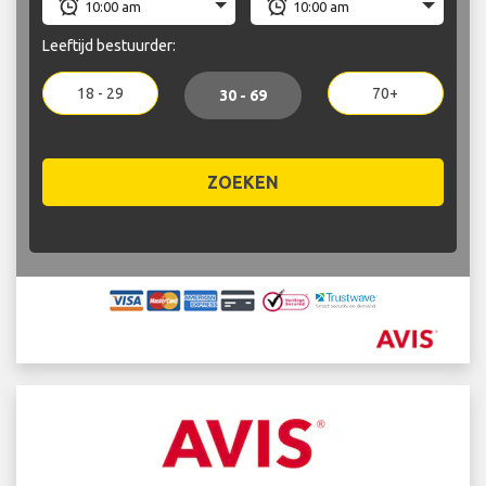
Leeftijd bestuurder:
18 - 29
70+
30 - 69
ZOEKEN