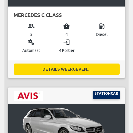
MERCEDES C CLASS
group
business_center
local_gas_station
5
4
Diesel
miscellaneous_services
login
Automaat
4 Portier
DETAILS WEERGEVEN...
STATIONCAR