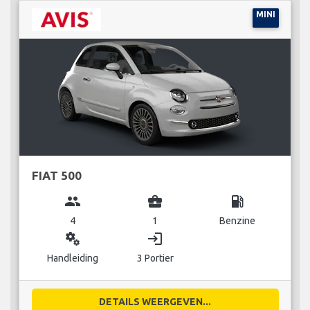
MINI
FIAT 500
group
business_center
local_gas_station
4
1
Benzine
miscellaneous_services
login
Handleiding
3 Portier
DETAILS WEERGEVEN...