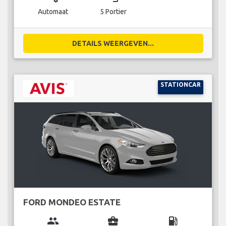
Automaat
5 Portier
DETAILS WEERGEVEN...
STATIONCAR
FORD MONDEO ESTATE
group
business_center
local_gas_station