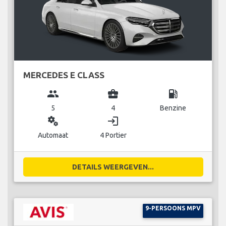
MERCEDES E CLASS
group
business_center
local_gas_station
5
4
Benzine
miscellaneous_services
login
Automaat
4 Portier
DETAILS WEERGEVEN...
9-PERSOONS MPV