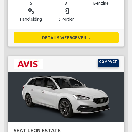
5
3
Benzine
miscellaneous_services
login
Handleiding
5 Portier
DETAILS WEERGEVEN...
COMPACT
SEAT LEON ESTATE