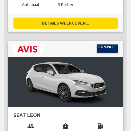
Automaat
5 Portier
DETAILS WEERGEVEN...
COMPACT
SEAT LEON
group
business_center
local_gas_station