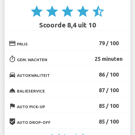
star
star
star
star
star_half
Scoorde 8,4 uit 10
credit_card
79 / 100
PRIJS
timer
25 minuten
GEM. WACHTEN
directions_car
86 / 100
AUTOKWALITEIT
room_service
87 / 100
BALIESERVICE
flag
85 / 100
AUTO PICK-UP
beenhere
85 / 100
AUTO DROP-OFF