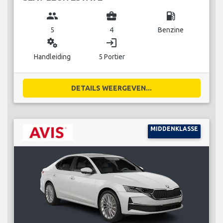
group
business_center
local_gas_station
5
4
Benzine
miscellaneous_services
login
Handleiding
5 Portier
DETAILS WEERGEVEN...
MIDDENKLASSE