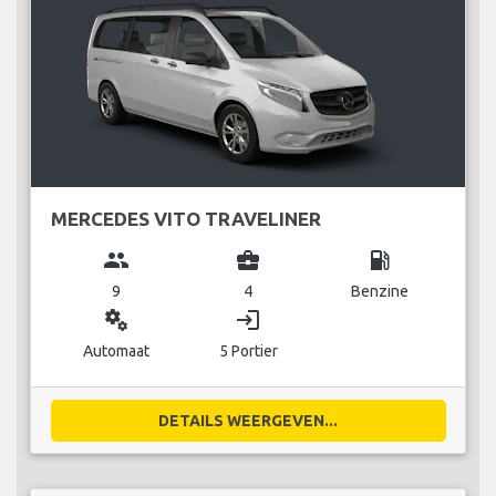
MERCEDES VITO TRAVELINER
group
business_center
local_gas_station
9
4
Benzine
miscellaneous_services
login
Automaat
5 Portier
DETAILS WEERGEVEN...