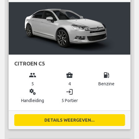
CITROEN C5
group
business_center
local_gas_station
5
4
Benzine
miscellaneous_services
login
Handleiding
5 Portier
DETAILS WEERGEVEN...