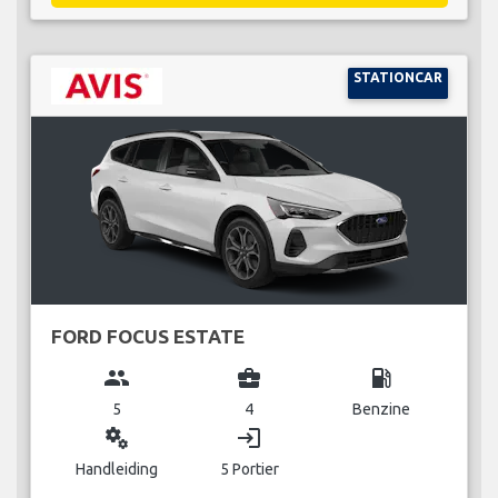
STATIONCAR
FORD FOCUS ESTATE
group
business_center
local_gas_station
5
4
Benzine
miscellaneous_services
login
Handleiding
5 Portier