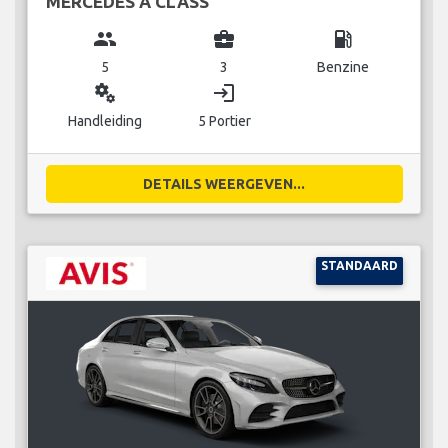
MERCEDES A CLASS
group
business_center
local_gas_station
5
3
Benzine
miscellaneous_services
login
Handleiding
5 Portier
DETAILS WEERGEVEN...
STANDAARD