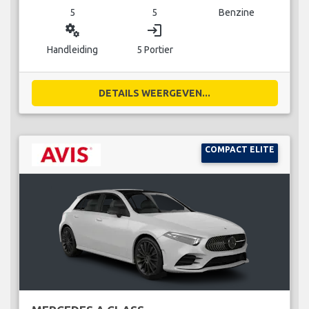
5
5
Benzine
miscellaneous_services
login
Handleiding
5 Portier
DETAILS WEERGEVEN...
COMPACT ELITE