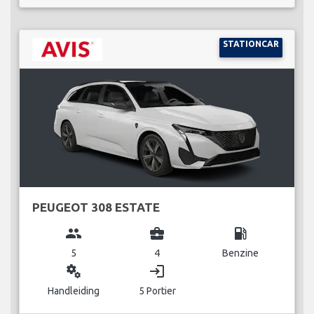
STATIONCAR
PEUGEOT 308 ESTATE
group
business_center
local_gas_station
5
4
Benzine
miscellaneous_services
login
Handleiding
5 Portier