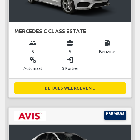
MERCEDES C CLASS ESTATE
group
business_center
local_gas_station
5
5
Benzine
miscellaneous_services
login
Automaat
5 Portier
DETAILS WEERGEVEN...
PREMIUM