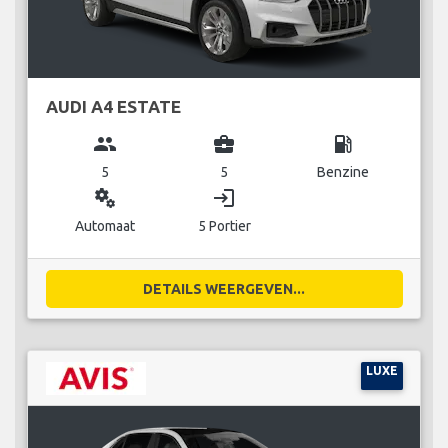
AUDI A4 ESTATE
group
business_center
local_gas_station
5
5
Benzine
miscellaneous_services
login
Automaat
5 Portier
DETAILS WEERGEVEN...
LUXE