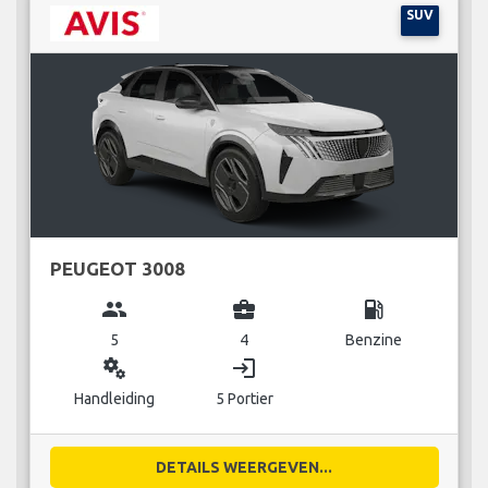
SUV
PEUGEOT 3008
group
business_center
local_gas_station
5
4
Benzine
miscellaneous_services
login
Handleiding
5 Portier
DETAILS WEERGEVEN...