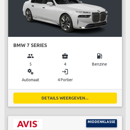
BMW 7 SERIES
group
business_center
local_gas_station
5
4
Benzine
miscellaneous_services
login
Automaat
4 Portier
DETAILS WEERGEVEN...
MIDDENKLASSE