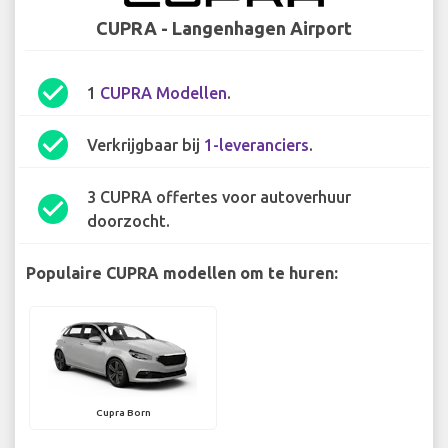
CUPRA - Langenhagen Airport
check_circle
1
CUPRA Modellen
.
check_circle
Verkrijgbaar bij
1-leveranciers
.
3 CUPRA offertes voor autoverhuur
check_circle
doorzocht.
Populaire CUPRA modellen om te huren:
Cupra Born