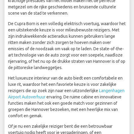
krachtige prestaties van het model maken het de perfecte
metgezel om de rijke geschiedenis en bruisende culturele
scene van de stad te verkennen.
De Cupra Born is een volledig elektrisch voertuig, waardoor het
een uitstekende keuze is voor milieubewuste reizigers. Met
zijn indrukwekkende actieradius kunnen gebruikers lange
ritten maken zonder zich zorgen te hoeven maken over
emissies of de noodzaak om vaak op te laden. De state-of-the-
art technologie van de auto zorgt voor een soepele, naadloze
rijervaring, of het nu op de drukke straten van Hannover is of op
de pittoreske landweggetjes.
Het luxueuze interieur van de auto biedt een comfortabele en
luxe rit, waardoor het een favoriete keuze is voor zakelijke
reizigers die op zoek zijn naar een uitzonderlijke
Langenhagen
Airport Autoverhuur
ervaring. De ruime cabine en innovatieve
functies maken het ook een goede match voor gezinnen of
groepen die Hannover bezoeken, met een heerlijke mix van
comfort en gemak.
Of je nu een zakelijke reiziger bent die een betrouwbaar
voertuig nodig heeft voor je vergaderingen, of een