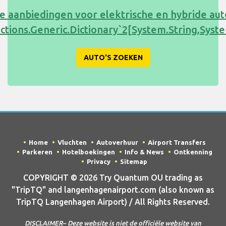
e aanbiedingen voor elektrische en hybride au
ections.Generic.Dictionary`2[System.String,Sy
AUTO'S ZOEKEN
Home
Vluchten
Autoverhuur
Airport Transfers
Parkeren
Hotelboekingen
Info & News
Ontkenning
Privacy
Sitemap
COPYRIGHT © 2026 Try Quantum OU trading as
"TripTQ" and langenhagenairport.com (also known as
TripTQ Langenhagen Airport) / All Rights Reserved.
DISCLAIMER– Deze website is niet de officiële website van