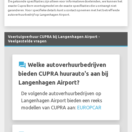
De getoonde specificaties zijn alleen voor informatieve doeleinden, we kunnen het
exacte Cupra Born voertuigmodel en de exacte specificaties die u ontvangt niet
garanderen. Voor specifieke details kunt u contact opnemen met het betreffende
autoverhuurbedrijf op Langenhagen Airport.
Voertuigverhuur CUPRA bij Langenhagen Airport -
Veelgestelde vragen
question_answer
Welke autoverhuurbedrijven
bieden CUPRA huurauto's aan bij
Langenhagen Airport?
De volgende autoverhuurbedrijven op
Langenhagen Airport bieden een reeks
modellen van CUPRA aan:
EUROPCAR