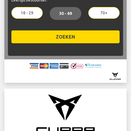
18 - 29
70+
30 - 69
ZOEKEN