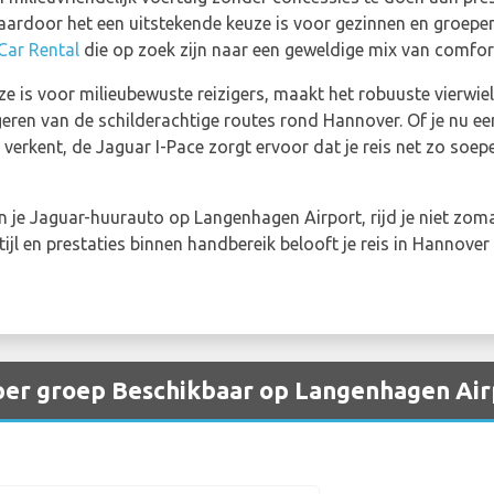
ardoor het een uitstekende keuze is voor gezinnen en groepe
Car Rental
die op zoek zijn naar een geweldige mix van comfort,
ze is voor milieubewuste reizigers, maakt het robuuste vierwi
geren van de schilderachtige routes rond Hannover. Of je nu e
erkent, de Jaguar I-Pace zorgt ervoor dat je reis net zo soepe
 je Jaguar-huurauto op Langenhagen Airport, rijd je niet zomaa
stijl en prestaties binnen handbereik belooft je reis in Hannove
per groep Beschikbaar op Langenhagen Air