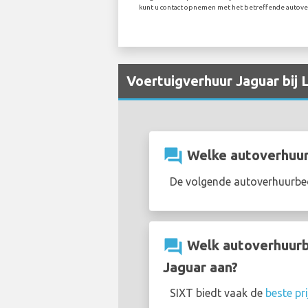
kunt u contact opnemen met het betreffende autove
Voertuigverhuur Jaguar bij
question_answer
Welke autoverhuurb
De volgende autoverhuurbed
question_answer
Welk autoverhuurbe
Jaguar aan?
SIXT biedt vaak de
beste pr