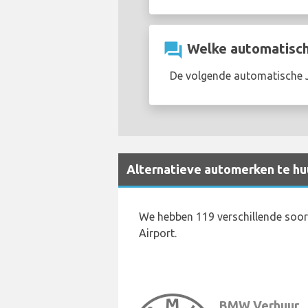
question_answer
Welke automatische
De volgende automatische Ja
Alternatieve automerken te hu
We hebben 119 verschillende soor
Airport.
BMW Verhuur