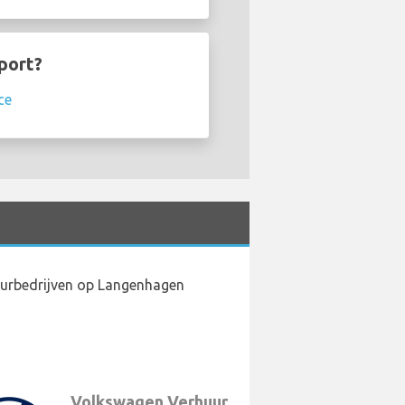
port?
ce
uurbedrijven op Langenhagen
Volkswagen Verhuur