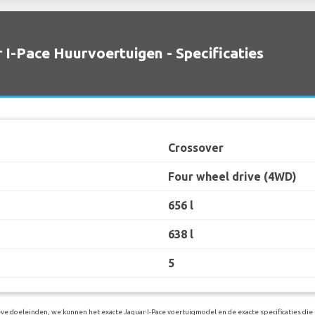
 I-Pace Huurvoertuigen - Specificaties
Crossover
Four wheel drive (4WD)
656 l
638 l
5
eve doeleinden, we kunnen het exacte Jaguar I-Pace voertuigmodel en de exacte specificaties die 