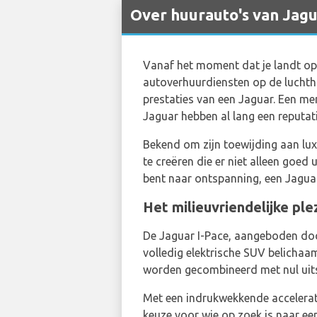
Over huurauto's van Jagu
Vanaf het moment dat je landt o
autoverhuurdiensten op de luchtha
prestaties van een Jaguar. Een mer
Jaguar hebben al lang een reputat
Bekend om zijn toewijding aan lu
te creëren die er niet alleen goed 
bent naar ontspanning, een Jaguar
Het milieuvriendelijke pl
De Jaguar I-Pace, aangeboden d
volledig elektrische SUV belichaa
worden gecombineerd met nul uit
Met een indrukwekkende accelerati
keuze voor wie op zoek is naar een