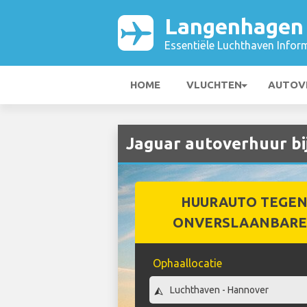
Langenhagen 
Essentiële Luchthaven Infor
HOME
VLUCHTEN
AUTOV
Jaguar autoverhuur bi
HUURAUTO TEGEN
ONVERSLAANBARE 
Ophaallocatie