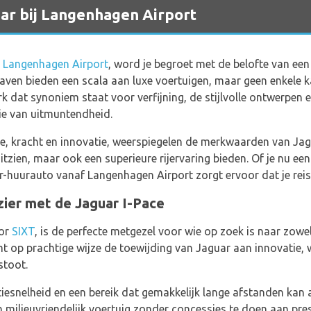
ar bij Langenhagen Airport
p
Langenhagen Airport
, word je begroet met de belofte van ee
ven bieden een scala aan luxe voertuigen, maar geen enkele k
k dat synoniem staat voor verfijning, de stijlvolle ontwerpen e
ie van uitmuntendheid.
xe, kracht en innovatie, weerspiegelen de merkwaarden van Ja
uitzien, maar ook een superieure rijervaring bieden. Of je nu ee
-huurauto vanaf Langenhagen Airport zorgt ervoor dat je reis
ezier met de Jaguar I-Pace
oor
SIXT
, is de perfecte metgezel voor wie op zoek is naar zow
mt op prachtige wijze de toewijding van Jaguar aan innovatie,
stoot.
esnelheid en een bereik dat gemakkelijk lange afstanden kan af
 milieuvriendelijk voertuig zonder concessies te doen aan pres