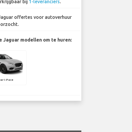
rkrijgbaar bij
1-leveranciers
.
Jaguar offertes voor autoverhuur
orzocht.
e Jaguar modellen om te huren:
ar I-Pace