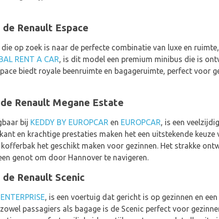
t de Renault Espace
t die op zoek is naar de perfecte combinatie van luxe en ruimt
BAL RENT A CAR
, is dit model een premium minibus die is o
Espace biedt royale beenruimte en bagageruimte, perfect voor g
t de Renault Megane Estate
gbaar bij
KEDDY BY EUROPCAR
en
EUROPCAR
, is een veelzijd
kant en krachtige prestaties maken het een uitstekende keuze v
 kofferbak het geschikt maken voor gezinnen. Het strakke ont
een genot om door Hannover te navigeren.
 de Renault Scenic
j
ENTERPRISE
, is een voertuig dat gericht is op gezinnen en een
zowel passagiers als bagage is de Scenic perfect voor gezinnen