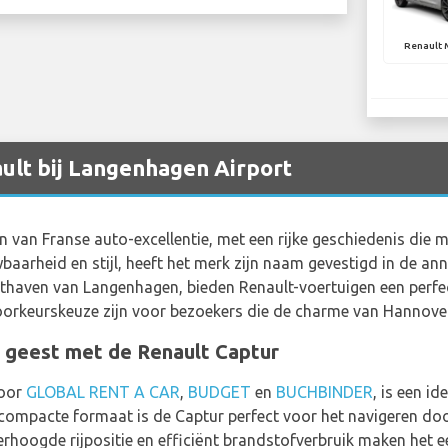
Renault 
ult bij Langenhagen Airport
n van Franse auto-excellentie, met een rijke geschiedenis die 
baarheid en stijl, heeft het merk zijn naam gevestigd in de an
haven van Langenhagen, bieden Renault-voertuigen een perfec
oorkeurskeuze zijn voor bezoekers die de charme van Hannover
e geest met de Renault Captur
door
GLOBAL RENT A CAR
,
BUDGET
en
BUCHBINDER
, is een i
 compacte formaat is de Captur perfect voor het navigeren doo
hoogde rijpositie en efficiënt brandstofverbruik maken het e