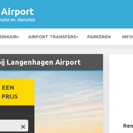
Airport
matie en diensten
ERHUUR
AIRPORT TRANSFERS
PARKEREN
INFO
ij Langenhagen Airport
 EEN
PRIJS
Ren