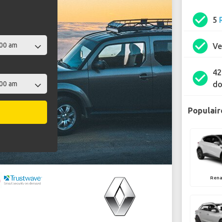
check_circle
5
check_circle
Ve
42
check_circle
do
Populair
Rena