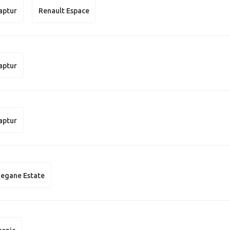
aptur
Renault Espace
aptur
aptur
egane Estate