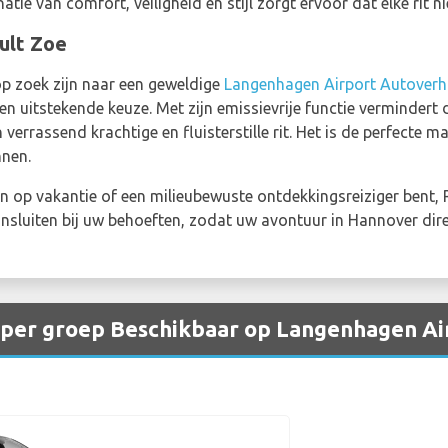
ie van comfort, veiligheid en stijl zorgt ervoor dat elke rit ni
ult Zoe
op zoek zijn naar een geweldige
Langenhagen Airport Autoverh
een uitstekende keuze. Met zijn emissievrije functie vermindert
 verrassend krachtige en fluisterstille rit. Het is de perfecte
nnen.
zin op vakantie of een milieubewuste ontdekkingsreiziger bent,
ansluiten bij uw behoeften, zodat uw avontuur in Hannover dir
 per groep Beschikbaar op Langenhagen Ai