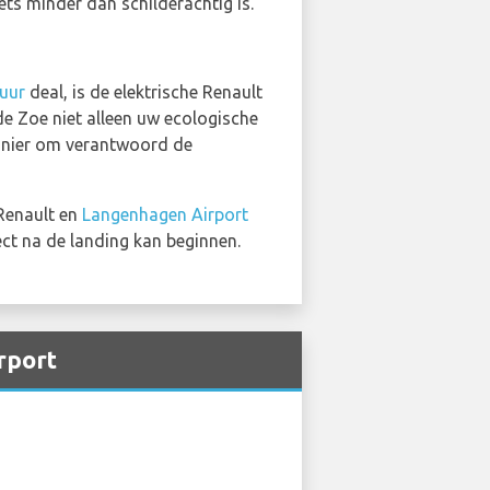
ets minder dan schilderachtig is.
uur
deal, is de elektrische Renault
 de Zoe niet alleen uw ecologische
 manier om verantwoord de
 Renault en
Langenhagen Airport
ect na de landing kan beginnen.
rport