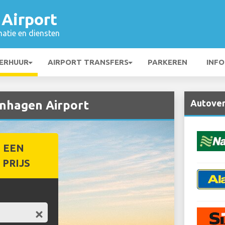
Airport
matie en diensten
ERHUUR
AIRPORT TRANSFERS
PARKEREN
INFO
Autover
enhagen Airport
 EEN
PRIJS