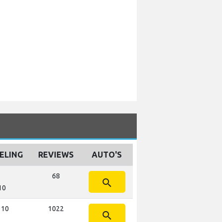
ELING
REVIEWS
AUTO'S
s
68
search
 10
t 10
1022
search