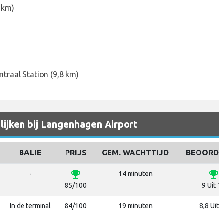
 km)
)
ntraal Station (9,8 km)
ijken bij Langenhagen Airport
BALIE
PRIJS
GEM. WACHTTIJD
BEOORD
emoji_events
emoji_event
-
14 minuten
85/100
9 Uit
In de terminal
84/100
19 minuten
8,8 Ui