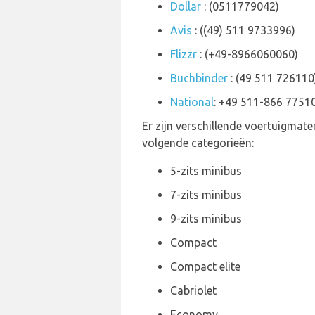
Dollar
: (0511779042)
Avis
: ((49) 511 9733996)
Flizzr
: (+49-8966060060)
Buchbinder
: (49 511 726110
National
: +49 511-866 7751
Er zijn verschillende voertuigmat
volgende categorieën:
5-zits minibus
7-zits minibus
9-zits minibus
Compact
Compact elite
Cabriolet
Economy