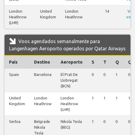
London
United
London
14
Ver
Heathrow
Kingdom
Heathrow
voos
(LHR)
Voos agendados semanalmente para
Langenhagen Aeroporto operados por Qatar Airways
País
Destino
Aeroporto
S
T
Q
Q
Spain
Barcelona
El Prat De
0
0
1
0
Llobregat
(BCN)
United
London
London
1
1
1
1
Kingdom
Heathrow
Heathrow
(LHR)
Serbia
Belgrade
Nikola Tesla
1
0
0
0
Nikola
(BEG)
Tesla