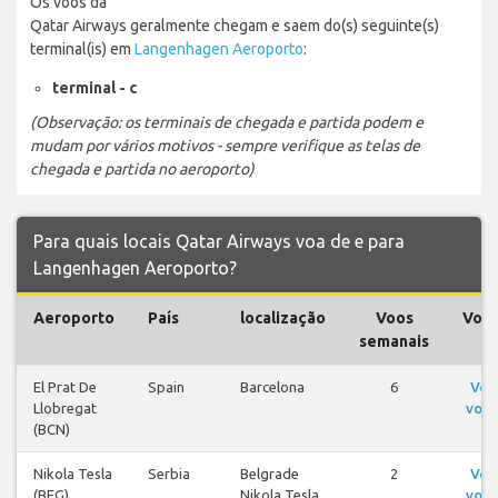
Os voos da
Qatar Airways geralmente chegam e saem do(s) seguinte(s)
terminal(is) em
Langenhagen Aeroporto
:
terminal - c
(Observação: os terminais de chegada e partida podem e
mudam por vários motivos - sempre verifique as telas de
chegada e partida no aeroporto)
Para quais locais Qatar Airways voa de e para
Langenhagen Aeroporto?
Aeroporto
País
localização
Voos
Voo
semanais
El Prat De
Spain
Barcelona
6
Ver
Llobregat
voos
(BCN)
Nikola Tesla
Serbia
Belgrade
2
Ver
(BEG)
Nikola Tesla
voos