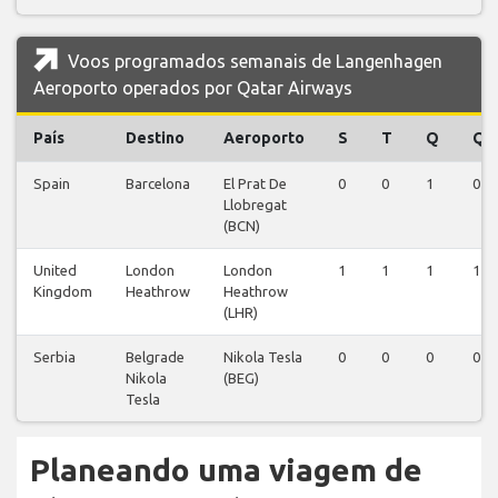
Voos programados semanais de Langenhagen
Aeroporto operados por Qatar Airways
País
Destino
Aeroporto
S
T
Q
Q
Spain
Barcelona
El Prat De
0
0
1
0
Llobregat
(BCN)
United
London
London
1
1
1
1
Kingdom
Heathrow
Heathrow
(LHR)
Serbia
Belgrade
Nikola Tesla
0
0
0
0
Nikola
(BEG)
Tesla
Planeando uma viagem de