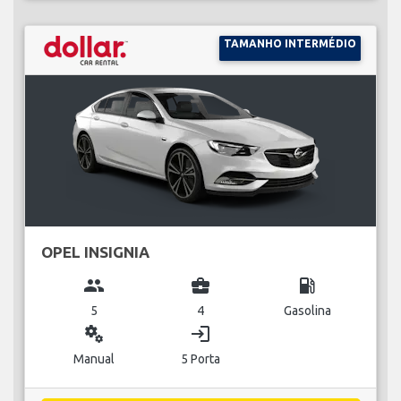
TAMANHO INTERMÉDIO
OPEL INSIGNIA
group
business_center
local_gas_station
5
4
Gasolina
miscellaneous_services
login
Manual
5 Porta