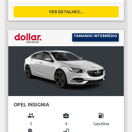
VER DETALHES...
TAMANHO INTERMÉDIO
OPEL INSIGNIA
group
business_center
local_gas_station
5
4
Gasolina
miscellaneous_services
login