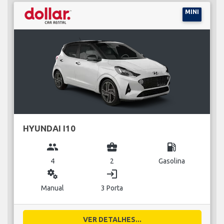
MINI
HYUNDAI I10
group
business_center
local_gas_station
4
2
Gasolina
miscellaneous_services
login
Manual
3 Porta
VER DETALHES...