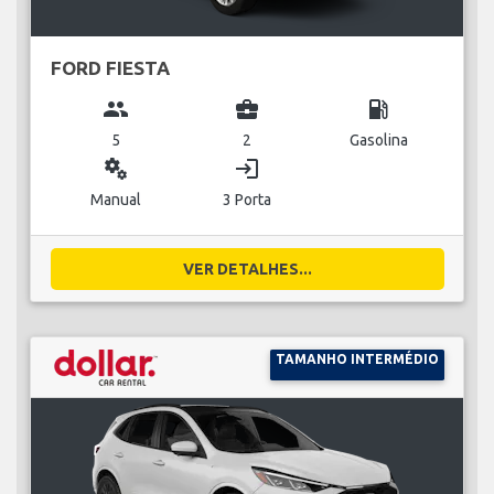
FORD FIESTA
group
business_center
local_gas_station
5
2
Gasolina
miscellaneous_services
login
Manual
3 Porta
VER DETALHES...
TAMANHO INTERMÉDIO