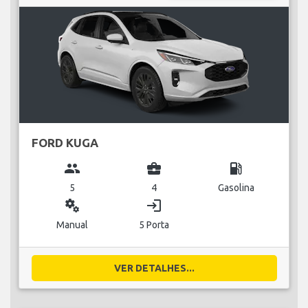
FORD KUGA
group
business_center
local_gas_station
5
4
Gasolina
miscellaneous_services
login
Manual
5 Porta
VER DETALHES...