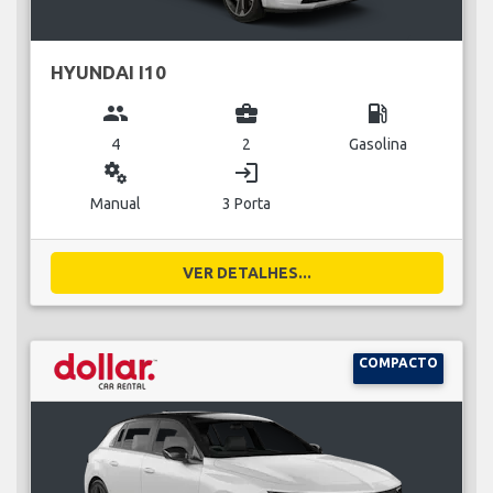
HYUNDAI I10
group
business_center
local_gas_station
4
2
Gasolina
miscellaneous_services
login
Manual
3 Porta
VER DETALHES...
COMPACTO