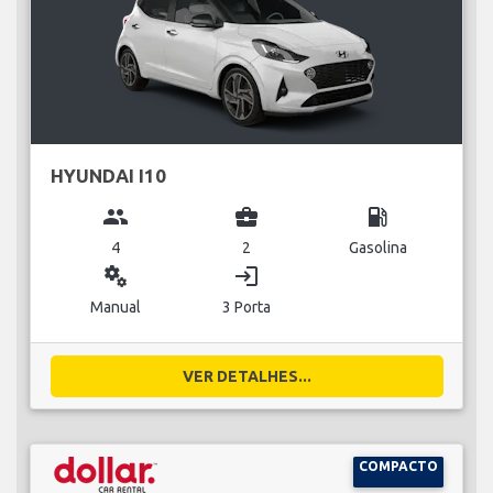
HYUNDAI I10
group
business_center
local_gas_station
4
2
Gasolina
miscellaneous_services
login
Manual
3 Porta
VER DETALHES...
COMPACTO