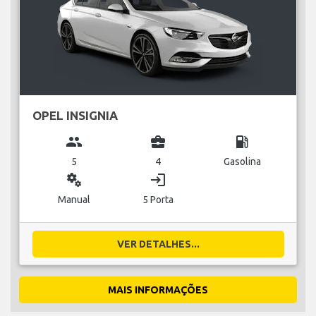
OPEL INSIGNIA
group
business_center
local_gas_station
5
4
Gasolina
miscellaneous_services
login
Manual
5 Porta
VER DETALHES...
MAIS INFORMAÇÕES