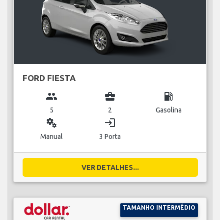
FORD FIESTA
group
business_center
local_gas_station
5
2
Gasolina
miscellaneous_services
login
Manual
3 Porta
VER DETALHES...
TAMANHO INTERMÉDIO