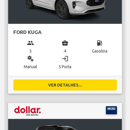
FORD KUGA
group
business_center
local_gas_station
5
4
Gasolina
miscellaneous_services
login
Manual
5 Porta
VER DETALHES...
MINI