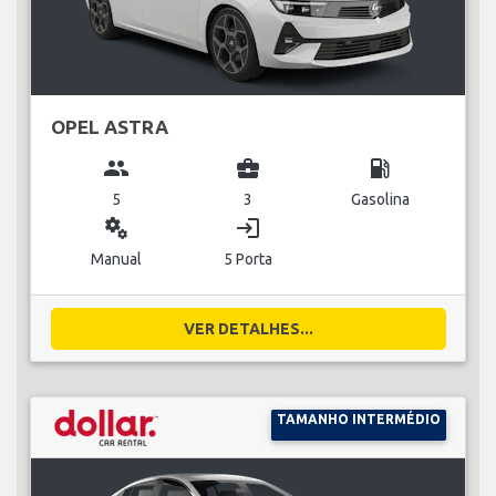
OPEL ASTRA
group
business_center
local_gas_station
5
3
Gasolina
miscellaneous_services
login
Manual
5 Porta
VER DETALHES...
TAMANHO INTERMÉDIO