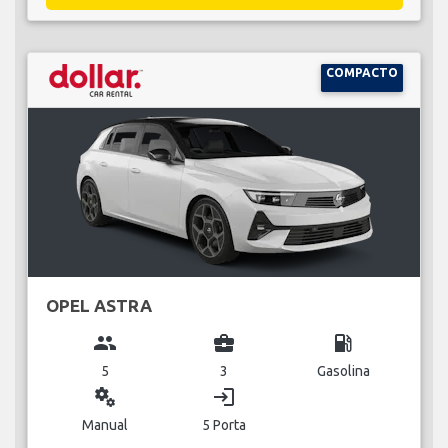
COMPACTO
OPEL ASTRA
group
business_center
local_gas_station
5
3
Gasolina
miscellaneous_services
login
Manual
5 Porta