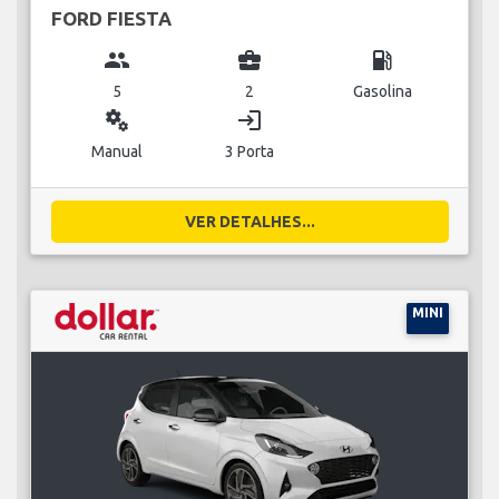
FORD FIESTA
group
business_center
local_gas_station
5
2
Gasolina
miscellaneous_services
login
Manual
3 Porta
VER DETALHES...
MINI