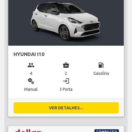
HYUNDAI I10
group
business_center
local_gas_station
4
2
Gasolina
miscellaneous_services
login
Manual
3 Porta
VER DETALHES...
COMPACTO