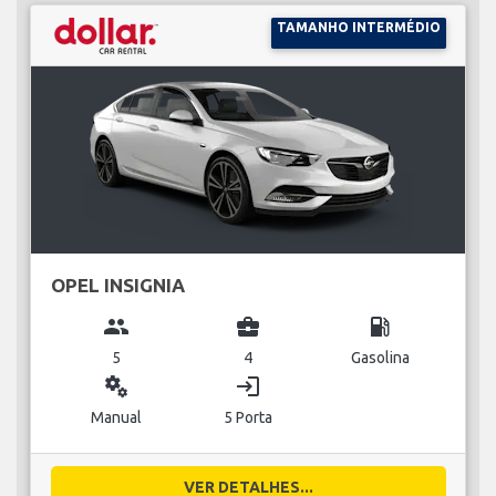
TAMANHO INTERMÉDIO
OPEL INSIGNIA
group
business_center
local_gas_station
5
4
Gasolina
miscellaneous_services
login
Manual
5 Porta
VER DETALHES...