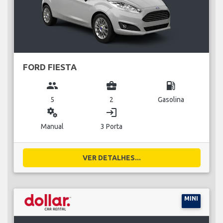
FORD FIESTA
group
business_center
local_gas_station
5
2
Gasolina
miscellaneous_services
login
Manual
3 Porta
VER DETALHES...
MINI