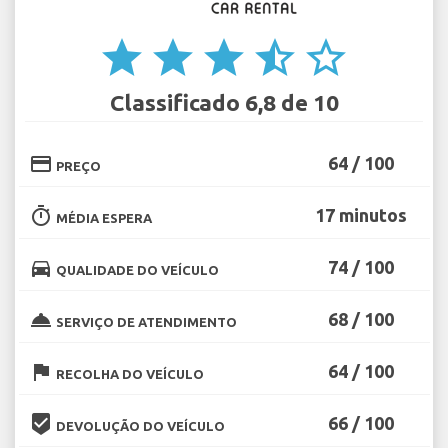
star
star
star
star_half
star_border
Classificado 6,8 de 10
credit_card
64 / 100
PREÇO
timer
17 minutos
MÉDIA ESPERA
directions_car
74 / 100
QUALIDADE DO VEÍCULO
room_service
68 / 100
SERVIÇO DE ATENDIMENTO
flag
64 / 100
RECOLHA DO VEÍCULO
beenhere
66 / 100
DEVOLUÇÃO DO VEÍCULO