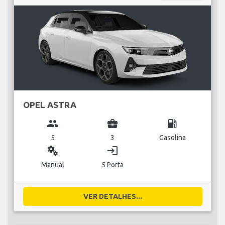
OPEL ASTRA
group
business_center
local_gas_station
5
3
Gasolina
miscellaneous_services
login
Manual
5 Porta
VER DETALHES...