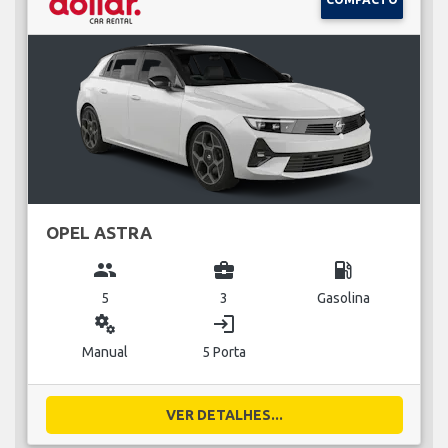
OPEL ASTRA
group
business_center
local_gas_station
5
3
Gasolina
miscellaneous_services
login
Manual
5 Porta
VER DETALHES...