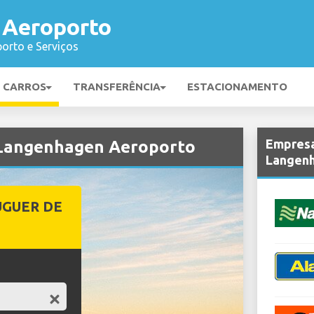
 Aeroporto
orto e Serviços
E CARROS
TRANSFERÊNCIA
ESTACIONAMENTO
Empresa
 Langenhagen Aeroporto
Langen
UGUER DE