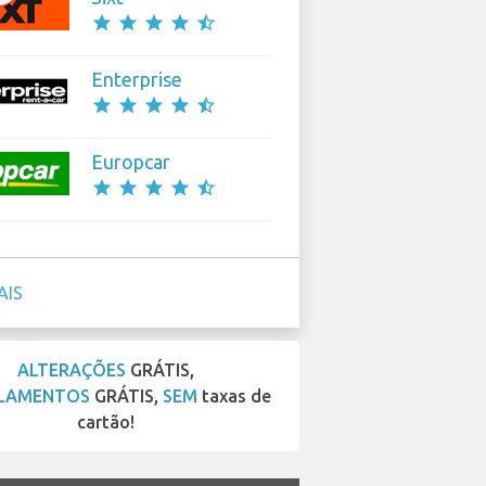
star
star
star
star
star_half
Enterprise
star
star
star
star
star_half
Europcar
star
star
star
star
star_half
AIS
ALTERAÇÕES
GRÁTIS,
LAMENTOS
GRÁTIS,
SEM
taxas de
cartão!