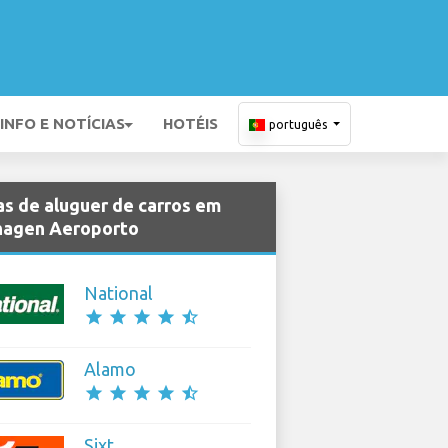
INFO E NOTÍCIAS
HOTÉIS
português
s de aluguer de carros em
hagen Aeroporto
National
star
star
star
star
star_half
Alamo
star
star
star
star
star_half
Sixt