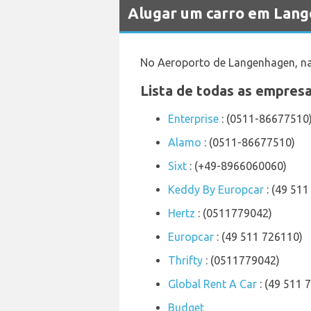
Alugar um carro em Lan
No Aeroporto de Langenhagen, na
Lista de todas as empres
Enterprise
: (0511-86677510
Alamo
: (0511-86677510)
Sixt
: (+49-8966060060)
Keddy By Europcar
: (49 511
Hertz
: (0511779042)
Europcar
: (49 511 726110)
Thrifty
: (0511779042)
Global Rent A Car
: (49 511 
Budget