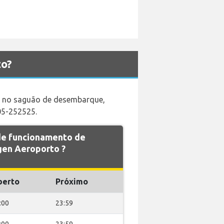
to?
os no saguão de desembarque,
05-252525.
 de funcionamento de
en Aeroporto ?
berto
Próximo
:00
23:59