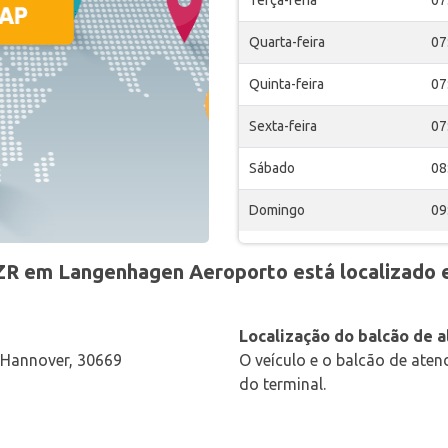
Terça-feria
07
Quarta-feira
07
Quinta-feira
07
Sexta-feira
07
Sábado
08
Domingo
09
ZR em Langenhagen Aeroporto está localizado 
Localização do balcão de 
 Hannover, 30669
O veículo e o balcão de ate
do terminal.