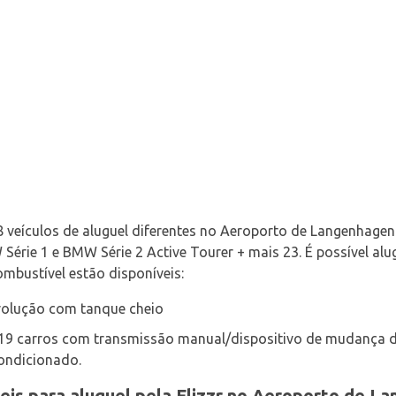
8 veículos de aluguel diferentes no Aeroporto de Langenhagen 
Série 1 e BMW Série 2 Active Tourer + mais 23. É possível alug
ombustível estão disponíveis:
evolução com tanque cheio
 19 carros com transmissão manual/dispositivo de mudança d
ondicionado.
veis para aluguel pela Flizzr no Aeroporto de L