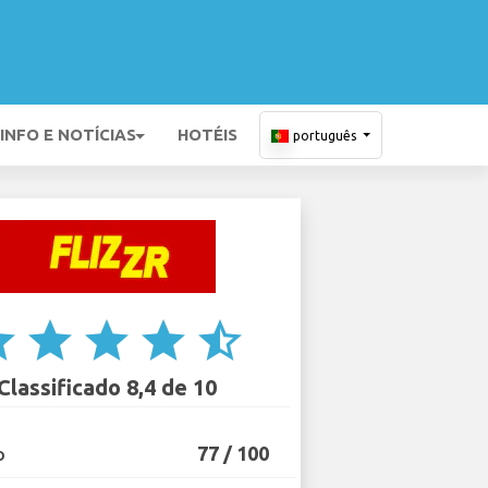
INFO E NOTÍCIAS
HOTÉIS
português
ar
star
star
star
star_half
Classificado 8,4 de 10
77 / 100
O