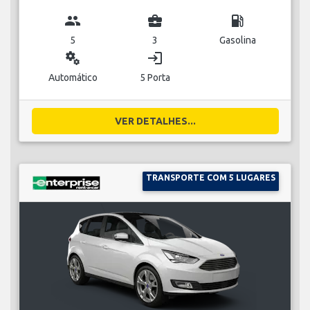
group
business_center
local_gas_station
5
3
Gasolina
miscellaneous_services
login
Automático
5 Porta
VER DETALHES...
TRANSPORTE COM 5 LUGARES