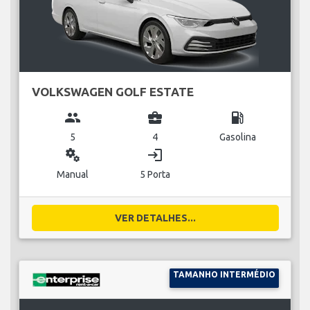
VOLKSWAGEN GOLF ESTATE
group
business_center
local_gas_station
5
4
Gasolina
miscellaneous_services
login
Manual
5 Porta
VER DETALHES...
TAMANHO INTERMÉDIO