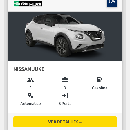
SUV
NISSAN JUKE
group
business_center
local_gas_station
5
3
Gasolina
miscellaneous_services
login
Automático
5 Porta
VER DETALHES...