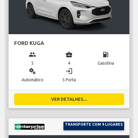
FORD KUGA
group
business_center
local_gas_station
5
4
Gasolina
miscellaneous_services
login
Automático
5 Porta
VER DETALHES...
TRANSPORTE COM 9 LUGARES