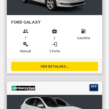
FORD GALAXY
group
business_center
local_gas_station
7
2
Gasolina
miscellaneous_services
login
Manual
5 Porta
VER DETALHES...
SUV