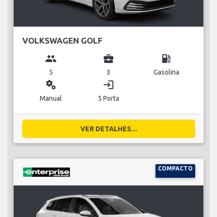
VOLKSWAGEN GOLF
group
business_center
local_gas_station
5
3
Gasolina
miscellaneous_services
login
Manual
5 Porta
VER DETALHES...
COMPACTO