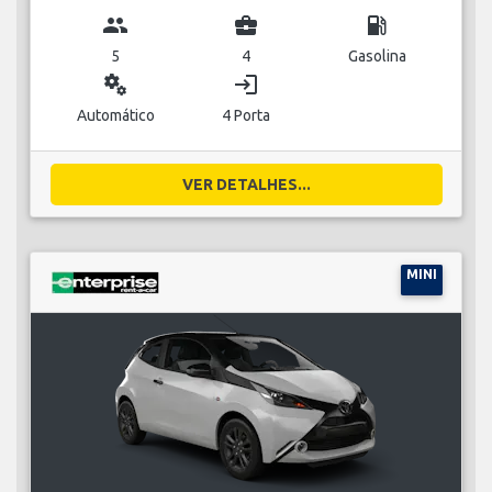
group
business_center
local_gas_station
5
4
Gasolina
miscellaneous_services
login
Automático
4 Porta
VER DETALHES...
MINI