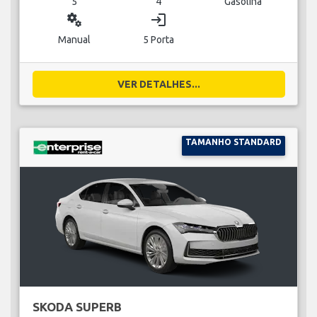
5
4
Gasolina
miscellaneous_services
login
Manual
5 Porta
VER DETALHES...
TAMANHO STANDARD
SKODA SUPERB