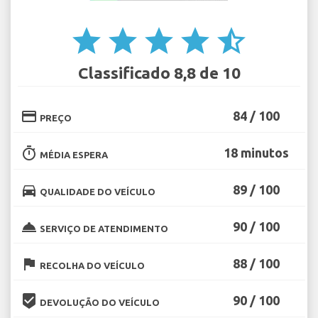
star
star
star
star
star_half
Classificado 8,8 de 10
credit_card
84 / 100
PREÇO
timer
18 minutos
MÉDIA ESPERA
directions_car
89 / 100
QUALIDADE DO VEÍCULO
room_service
90 / 100
SERVIÇO DE ATENDIMENTO
flag
88 / 100
RECOLHA DO VEÍCULO
beenhere
90 / 100
DEVOLUÇÃO DO VEÍCULO