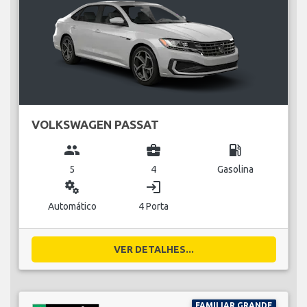
VOLKSWAGEN PASSAT
group
business_center
local_gas_station
5
4
Gasolina
miscellaneous_services
login
Automático
4 Porta
VER DETALHES...
FAMILIAR GRANDE