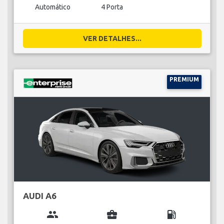
Automático
4 Porta
VER DETALHES...
PREMIUM
AUDI A6
group
business_center
local_gas_station