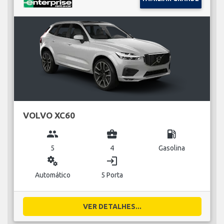
VOLVO XC60
group
business_center
local_gas_station
5
4
Gasolina
miscellaneous_services
login
Automático
5 Porta
VER DETALHES...