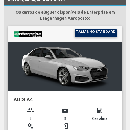
Os carros de aluguer disponíveis de Enterprise em
Langenhagen Aeroporto:
TAMANHO STANDARD
AUDI A4
group
business_center
local_gas_station
5
3
Gasolina
miscellaneous_services
login