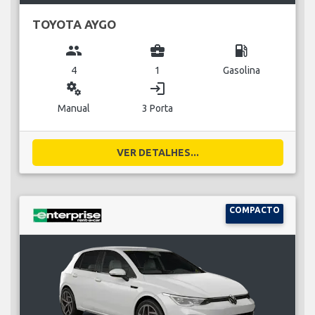
TOYOTA AYGO
group
business_center
local_gas_station
4
1
Gasolina
miscellaneous_services
login
Manual
3 Porta
VER DETALHES...
COMPACTO