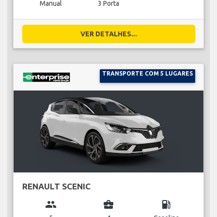
Manual
3 Porta
VER DETALHES...
TRANSPORTE COM 5 LUGARES
RENAULT SCENIC
group
business_center
local_gas_station