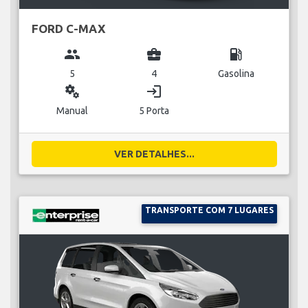
FORD C-MAX
group
business_center
local_gas_station
5
4
Gasolina
miscellaneous_services
login
Manual
5 Porta
VER DETALHES...
TRANSPORTE COM 7 LUGARES