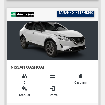
TAMANHO INTERMÉDIO
NISSAN QASHQAI
group
business_center
local_gas_station
5
4
Gasolina
miscellaneous_services
login
Manual
5 Porta