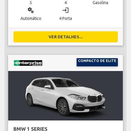
5
4
Gasolina
miscellaneous_services
login
Automático
4 Porta
VER DETALHES...
COMPACTO DE ELITE
BMW 1 SERIES