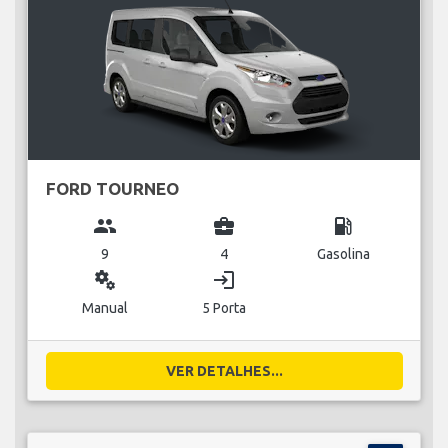
FORD TOURNEO
group
business_center
local_gas_station
9
4
Gasolina
miscellaneous_services
login
Manual
5 Porta
VER DETALHES...