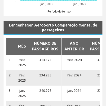
0
jan., 2010
jan., 2020
Período de tempo
Langenhagen Aeroporto Comparação mensal de
passageiros
NÚMERO DE
ANO
NÚMER
MÊS
PASSAGEIROS
ANTERIOR
PASSAG
1
mar.
314.374
mar. 2024
335.8
2025
2
fev.
234.285
fev. 2024
239.5
2025
3
jan.
240.997
jan. 2024
236.7
2025
4
dez.
280.577
dez. 2023
25.5