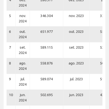
2024
5
nov.
346.304
nov. 2023
333.1
2024
6
out.
651.977
out. 2023
559.5
2024
7
set.
589.115
set. 2023
522.5
2024
8
ago.
558.876
ago. 2023
500.2
2024
9
jul.
589.074
jul. 2023
512.3
2024
10
jun.
502.695
jun. 2023
430.7
2024