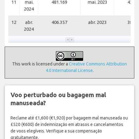
11
mai.
481.169
mai. 2023
430.2
2024
12
abr.
406.357
abr. 2023
385.8
2024
This work is licensed under a
Creative Commons Attribution
4.0 International License
.
Voo perturbado ou bagagem mal
manuseada?
Reclame até £1,600 (€1,920) por bagagem mal manuseada ou
£520 (€600) de indemnização em atrasos e cancelamentos
de voos elegíveis. Verifique a sua compensação
gratuitamente.