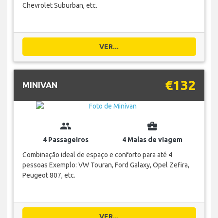
Chevrolet Suburban, etc.
VER...
€132
MINIVAN
group
business_center
4 Passageiros
4 Malas de viagem
Combinação ideal de espaço e conforto para até 4
pessoas Exemplo: VW Touran, Ford Galaxy, Opel Zefira,
Peugeot 807, etc.
VER...