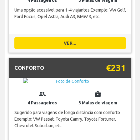
4 Passageiros
3 Malas de viagem
Uma opção acessível para 1-4 viajantes Exemplo: VW Golf,
Ford Focus, Opel Astra, Audi A3, BMW 3, etc.
VER...
€231
CONFORTO
group
business_center
4 Passageiros
3 Malas de viagem
Sugerido para viagens de longa distância com conforto
Exemplo: VW Passat, Toyota Camry, Toyota Fortuner,
Chevrolet Suburban, etc.