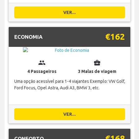
VER...
€162
ECONOMIA
group
business_center
4 Passageiros
3 Malas de viagem
Uma opção acessível para 1-4 viajantes Exemplo: VW Golf,
Ford Focus, Opel Astra, Audi A3, BMW 3, etc.
VER...
€168
CONFORTO