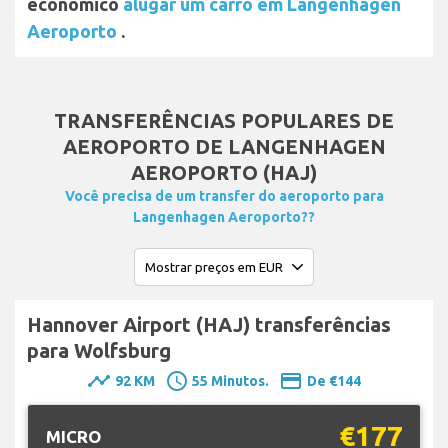
econômico
alugar um carro em Langenhagen
Aeroporto
.
TRANSFERÊNCIAS POPULARES DE
AEROPORTO DE LANGENHAGEN
AEROPORTO (HAJ)
Você precisa de um transfer do aeroporto para
Langenhagen Aeroporto??
Hannover Airport (HAJ) transferências
para Wolfsburg
timeline
schedule
payment
92 KM
55 Minutos.
De €144
€177
MICRO