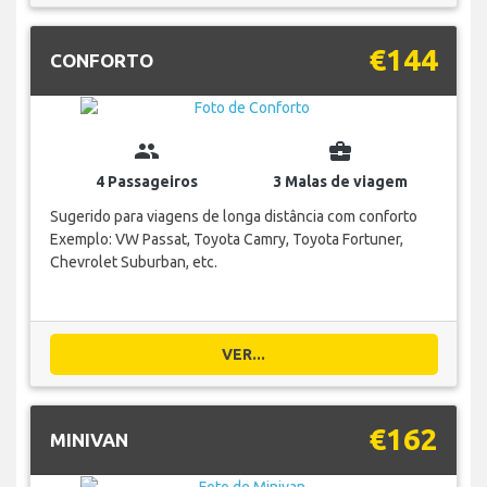
€144
CONFORTO
group
business_center
4 Passageiros
3 Malas de viagem
Sugerido para viagens de longa distância com conforto
Exemplo: VW Passat, Toyota Camry, Toyota Fortuner,
Chevrolet Suburban, etc.
VER...
€162
MINIVAN