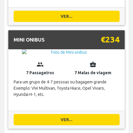
VER...
€234
MINI ONIBUS
group
business_center
7 Passageiros
7 Malas de viagem
Para um grupo de 4-7 pessoas ou bagagem grande
Exemplo: VW Multivan, Toyota Hiace, Opel Vivaro,
Hyundai H-1, etc.
VER...