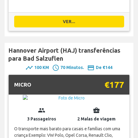
VER...
Hannover Airport (HAJ) transferências
para Bad Salzuflen
timeline
schedule
payment
100 KM
70 Minutos.
De €144
€177
MICRO
group
business_center
3 Passageiros
2 Malas de viagem
O transporte mais barato para casais e famílias com uma
criança Exemplo: VW Polo, Opel Corsa, Renault Clio,