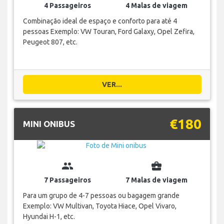
4 Passageiros
4 Malas de viagem
Combinação ideal de espaço e conforto para até 4
pessoas Exemplo: VW Touran, Ford Galaxy, Opel Zefira,
Peugeot 807, etc.
VER...
€180
MINI ONIBUS
group
business_center
7 Passageiros
7 Malas de viagem
Para um grupo de 4-7 pessoas ou bagagem grande
Exemplo: VW Multivan, Toyota Hiace, Opel Vivaro,
Hyundai H-1, etc.