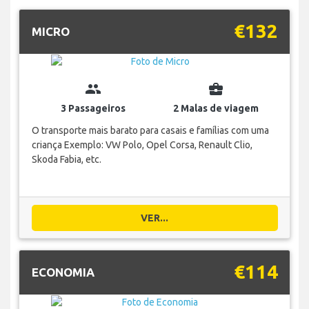
€132
MICRO
group
business_center
3 Passageiros
2 Malas de viagem
O transporte mais barato para casais e famílias com uma
criança Exemplo: VW Polo, Opel Corsa, Renault Clio,
Skoda Fabia, etc.
VER...
€114
ECONOMIA