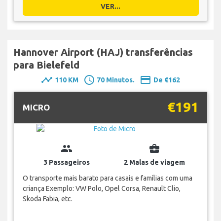
VER...
Hannover Airport (HAJ) transferências
para Bielefeld
timeline
schedule
payment
110 KM
70 Minutos.
De €162
€191
MICRO
group
business_center
3 Passageiros
2 Malas de viagem
O transporte mais barato para casais e famílias com uma
criança Exemplo: VW Polo, Opel Corsa, Renault Clio,
Skoda Fabia, etc.