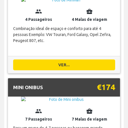
group
business_center
4 Passageiros
4 Malas de viagem
Combinação ideal de espaço e conforto para até 4
pessoas Exemplo: VW Touran, Ford Galaxy, Opel Zefira,
Peugeot 807, etc.
VER...
€174
MINI ONIBUS
group
business_center
7 Passageiros
7 Malas de viagem