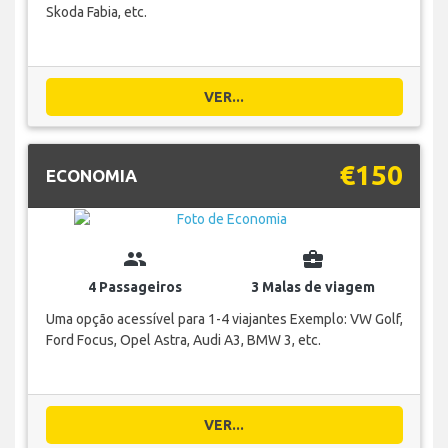
Skoda Fabia, etc.
VER...
€150
ECONOMIA
group
business_center
4 Passageiros
3 Malas de viagem
Uma opção acessível para 1-4 viajantes Exemplo: VW Golf,
Ford Focus, Opel Astra, Audi A3, BMW 3, etc.
VER...