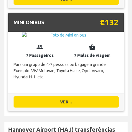
€132
MINI ONIBUS
group
business_center
7 Passageiros
7 Malas de viagem
Para um grupo de 4-7 pessoas ou bagagem grande
Exemplo: VW Multivan, Toyota Hiace, Opel Vivaro,
Hyundai H-1, etc.
VER...
Hannover Airport (HAJ) transferências