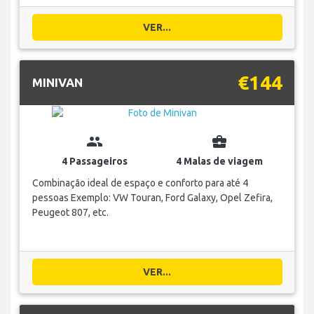
VER...
€144
MINIVAN
group
business_center
4 Passageiros
4 Malas de viagem
Combinação ideal de espaço e conforto para até 4
pessoas Exemplo: VW Touran, Ford Galaxy, Opel Zefira,
Peugeot 807, etc.
VER...