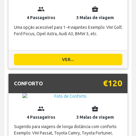
group
business_center
4 Passageiros
3 Malas de viagem
Uma opção acessível para 1-4 viajantes Exemplo: VW Golf,
Ford Focus, Opel Astra, Audi A3, BMW 3, etc.
VER...
€120
CONFORTO
group
business_center
4 Passageiros
3 Malas de viagem
Sugerido para viagens de longa distância com conforto
Exemplo: VW Passat, Toyota Camry, Toyota Fortuner,