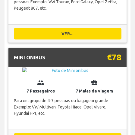
pessoas Exemplo: VW Touran, Ford Galaxy, Opel Zefira,
Peugeot 807, etc.
VER...
€78
MINI ONIBUS
group
business_center
7 Passageiros
7 Malas de viagem
Para um grupo de 4-7 pessoas ou bagagem grande
Exemplo: VW Multivan, Toyota Hiace, Opel Vivaro,
Hyundai H-1, etc.