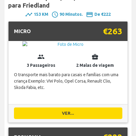
para Friedland
timeline
schedule
payment
153 KM
90 Minutos.
De €222
€263
MICRO
group
business_center
3 Passageiros
2 Malas de viagem
O transporte mais barato para casais e famílias com uma
criança Exemplo: VW Polo, Opel Corsa, Renault Clio,
Skoda Fabia, etc.
VER...