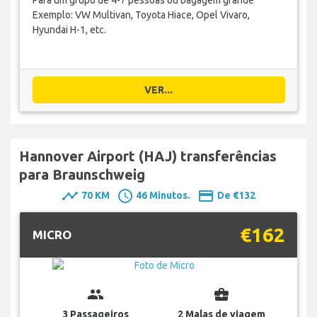
Para um grupo de 4-7 pessoas ou bagagem grande
Exemplo: VW Multivan, Toyota Hiace, Opel Vivaro,
Hyundai H-1, etc.
VER...
Hannover Airport (HAJ) transferências
para Braunschweig
timeline
schedule
payment
70 KM
46 Minutos.
De €132
€162
MICRO
group
business_center
3 Passageiros
2 Malas de viagem