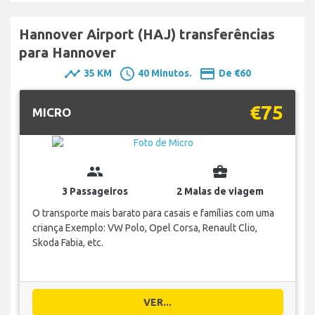
Hannover Airport (HAJ) transferências
para Hannover
timeline
schedule
payment
35 KM
40 Minutos.
De €60
€75
MICRO
group
business_center
3 Passageiros
2 Malas de viagem
O transporte mais barato para casais e famílias com uma
criança Exemplo: VW Polo, Opel Corsa, Renault Clio,
Skoda Fabia, etc.
VER...