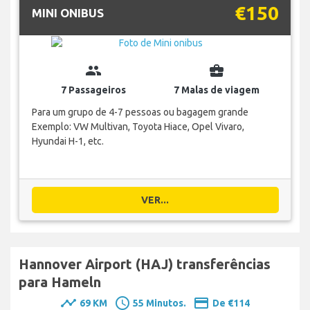
€150
MINI ONIBUS
group
business_center
7 Passageiros
7 Malas de viagem
Para um grupo de 4-7 pessoas ou bagagem grande
Exemplo: VW Multivan, Toyota Hiace, Opel Vivaro,
Hyundai H-1, etc.
VER...
Hannover Airport (HAJ) transferências
para Hameln
timeline
schedule
payment
69 KM
55 Minutos.
De €114