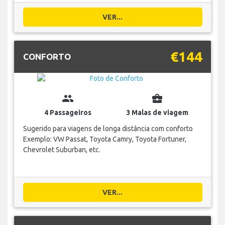
VER...
€144
CONFORTO
group
business_center
4 Passageiros
3 Malas de viagem
Sugerido para viagens de longa distância com conforto
Exemplo: VW Passat, Toyota Camry, Toyota Fortuner,
Chevrolet Suburban, etc.
VER...