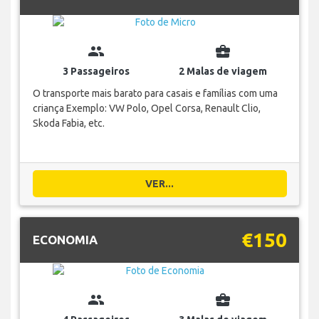
group
business_center
3 Passageiros
2 Malas de viagem
O transporte mais barato para casais e famílias com uma
criança Exemplo: VW Polo, Opel Corsa, Renault Clio,
Skoda Fabia, etc.
VER...
€150
ECONOMIA
group
business_center