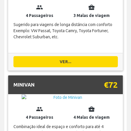
group
business_center
4 Passageiros
3 Malas de viagem
Sugerido para viagens de longa distância com conforto
Exemplo: VW Passat, Toyota Camry, Toyota Fortuner,
Chevrolet Suburban, etc.
VER...
€72
MINIVAN
group
business_center
4 Passageiros
4 Malas de viagem
Combinação ideal de espaço e conforto para até 4