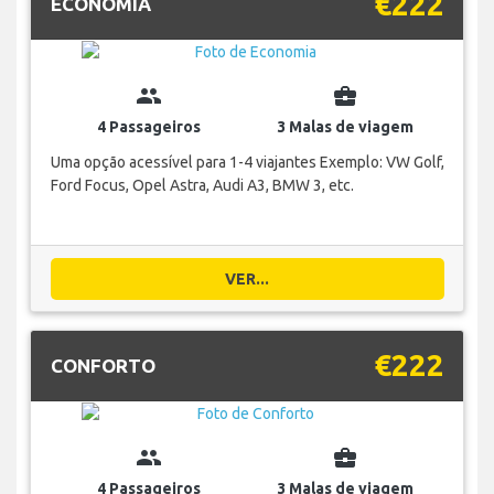
€222
ECONOMIA
group
business_center
4 Passageiros
3 Malas de viagem
Uma opção acessível para 1-4 viajantes Exemplo: VW Golf,
Ford Focus, Opel Astra, Audi A3, BMW 3, etc.
VER...
€222
CONFORTO
group
business_center
4 Passageiros
3 Malas de viagem