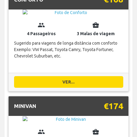
group
business_center
4 Passageiros
3 Malas de viagem
Sugerido para viagens de longa distância com conforto
Exemplo: VW Passat, Toyota Camry, Toyota Fortuner,
Chevrolet Suburban, etc.
VER...
€174
MINIVAN
group
business_center