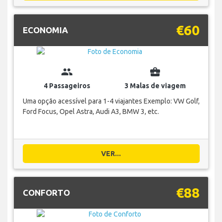
€60
ECONOMIA
group
business_center
4 Passageiros
3 Malas de viagem
Uma opção acessível para 1-4 viajantes Exemplo: VW Golf,
Ford Focus, Opel Astra, Audi A3, BMW 3, etc.
VER...
€88
CONFORTO