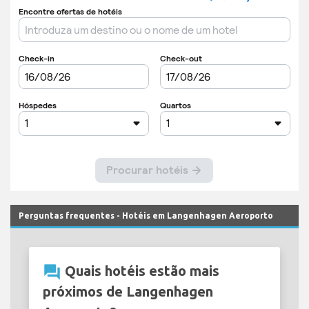
Perguntas frequentes - Hotéis em Langenhagen Aeroporto
question_answer
Quais hotéis estão mais
próximos de Langenhagen