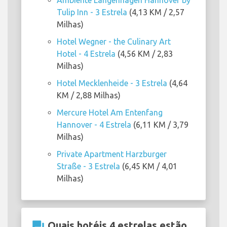
Ambiente Langenhagen Hannover by
Tulip Inn - 3 Estrela
(4,13 KM / 2,57
Milhas)
Hotel Wegner - the Culinary Art
Hotel - 4 Estrela
(4,56 KM / 2,83
Milhas)
Hotel Mecklenheide - 3 Estrela
(4,64
KM / 2,88 Milhas)
Mercure Hotel Am Entenfang
Hannover - 4 Estrela
(6,11 KM / 3,79
Milhas)
Private Apartment Harzburger
Straße - 3 Estrela
(6,45 KM / 4,01
Milhas)
question_answer
Quais hotéis 4 estrelas estão