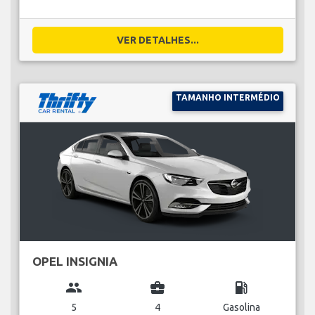
VER DETALHES...
TAMANHO INTERMÉDIO
OPEL INSIGNIA
group
business_center
local_gas_station
5
4
Gasolina