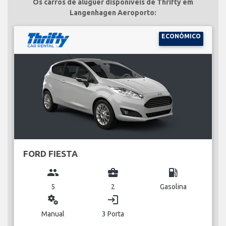
Os carros de aluguer disponíveis de Thrifty em
Langenhagen Aeroporto:
ECONÓMICO
FORD FIESTA
group
business_center
local_gas_station
5
2
Gasolina
miscellaneous_services
login
Manual
3 Porta