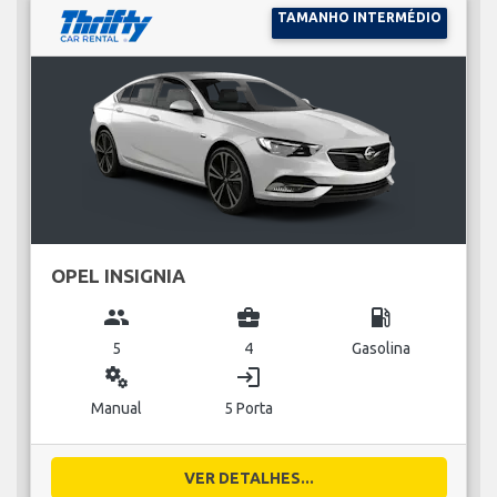
TAMANHO INTERMÉDIO
OPEL INSIGNIA
group
business_center
local_gas_station
5
4
Gasolina
miscellaneous_services
login
Manual
5 Porta
VER DETALHES...