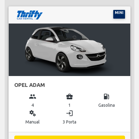
MINI
OPEL ADAM
group
business_center
local_gas_station
4
1
Gasolina
miscellaneous_services
login
Manual
3 Porta