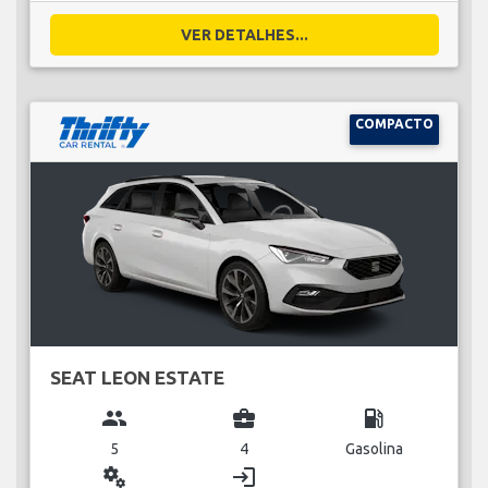
VER DETALHES...
COMPACTO
SEAT LEON ESTATE
group
business_center
local_gas_station
5
4
Gasolina
miscellaneous_services
login