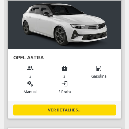
OPEL ASTRA
group
business_center
local_gas_station
5
3
Gasolina
miscellaneous_services
login
Manual
5 Porta
VER DETALHES...