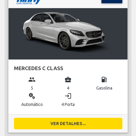
MERCEDES C CLASS
group
business_center
local_gas_station
5
4
Gasolina
miscellaneous_services
login
Automático
4 Porta
VER DETALHES...