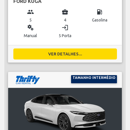
FORD KUGA
group
business_center
local_gas_station
5
4
Gasolina
miscellaneous_services
login
Manual
5 Porta
VER DETALHES...
TAMANHO INTERMÉDIO