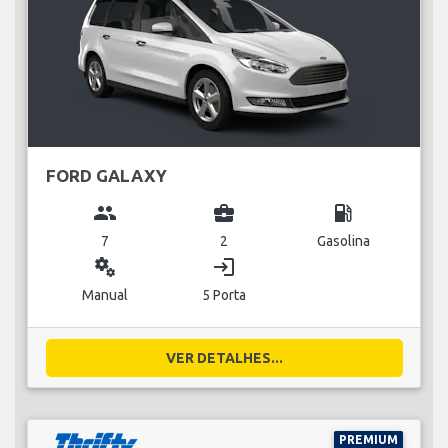
FORD GALAXY
group
business_center
local_gas_station
7
2
Gasolina
miscellaneous_services
login
Manual
5 Porta
VER DETALHES...
PREMIUM