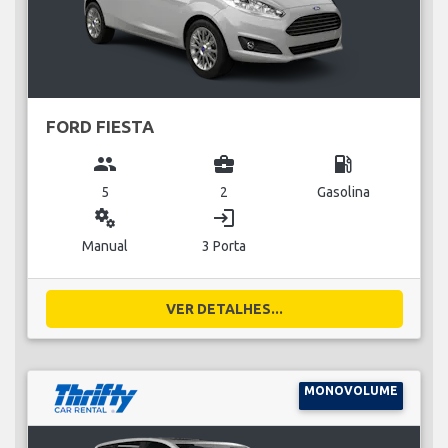
FORD FIESTA
group
business_center
local_gas_station
5
2
Gasolina
miscellaneous_services
login
Manual
3 Porta
VER DETALHES...
MONOVOLUME