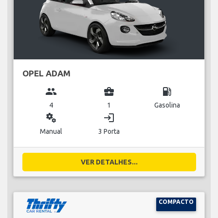
OPEL ADAM
group
business_center
local_gas_station
4
1
Gasolina
miscellaneous_services
login
Manual
3 Porta
VER DETALHES...
COMPACTO