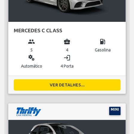
MERCEDES C CLASS
group
business_center
local_gas_station
5
4
Gasolina
miscellaneous_services
login
Automático
4 Porta
VER DETALHES...
MINI