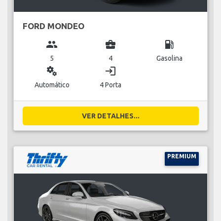
FORD MONDEO
group
business_center
local_gas_station
5
4
Gasolina
miscellaneous_services
login
Automático
4 Porta
VER DETALHES...
PREMIUM