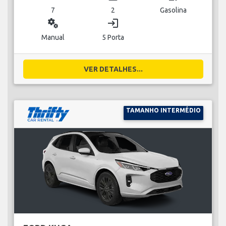
7
2
Gasolina
miscellaneous_services
login
Manual
5 Porta
VER DETALHES...
TAMANHO INTERMÉDIO