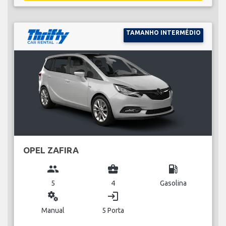
TAMANHO INTERMÉDIO
OPEL ZAFIRA
group
business_center
local_gas_station
5
4
Gasolina
miscellaneous_services
login
Manual
5 Porta