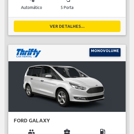
Automático
5 Porta
VER DETALHES...
MONOVOLUME
FORD GALAXY
group
business_center
local_gas_station