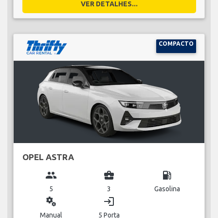
VER DETALHES...
COMPACTO
OPEL ASTRA
group
business_center
local_gas_station
5
3
Gasolina
miscellaneous_services
login
Manual
5 Porta