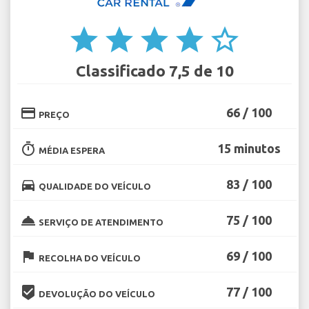
star
star
star
star
star_border
Classificado 7,5 de 10
credit_card
66 / 100
PREÇO
timer
15 minutos
MÉDIA ESPERA
directions_car
83 / 100
QUALIDADE DO VEÍCULO
room_service
75 / 100
SERVIÇO DE ATENDIMENTO
flag
69 / 100
RECOLHA DO VEÍCULO
beenhere
77 / 100
DEVOLUÇÃO DO VEÍCULO