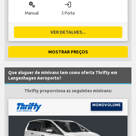
miscellaneous_services
login
Manual
5 Porta
VER DETALHES...
MOSTRAR PREÇOS
Que aluguer de minivans tem como oferta Thrifty em
Langenhagen Aeroporto?
Thrifty proporciona as seguintes minivans:
MONOVOLUME