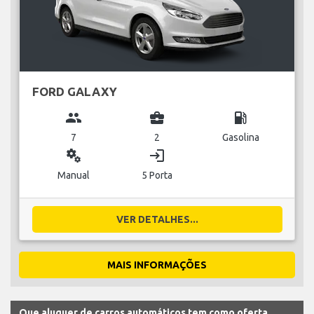
FORD GALAXY
group
business_center
local_gas_station
7
2
Gasolina
miscellaneous_services
login
Manual
5 Porta
VER DETALHES...
MAIS INFORMAÇÕES
Que aluguer de carros automáticos tem como oferta