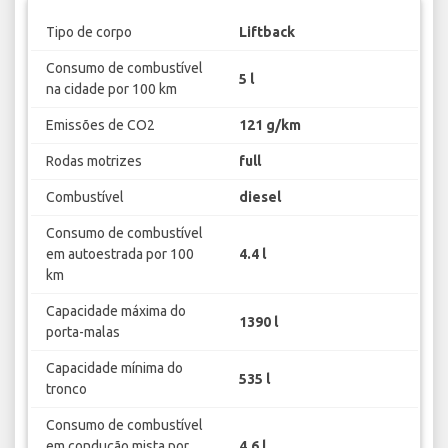
Tipo de corpo
Liftback
Consumo de combustível
5 l
na cidade por 100 km
Emissões de CO2
121 g/km
Rodas motrizes
full
Combustível
diesel
Consumo de combustível
em autoestrada por 100
4.4 l
km
Capacidade máxima do
1390 l
porta-malas
Capacidade mínima do
535 l
tronco
Consumo de combustível
em condução mista por
4.6 l