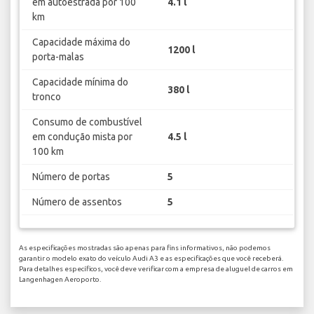
em autoestrada por 100
4.1 l
km
Capacidade máxima do
1200 l
porta-malas
Capacidade mínima do
380 l
tronco
Consumo de combustível
em condução mista por
4.5 l
100 km
Número de portas
5
Número de assentos
5
As especificações mostradas são apenas para fins informativos, não podemos
garantir o modelo exato do veículo Audi A3 e as especificações que você receberá.
Para detalhes específicos, você deve verificar com a empresa de aluguel de carros em
Langenhagen Aeroporto.