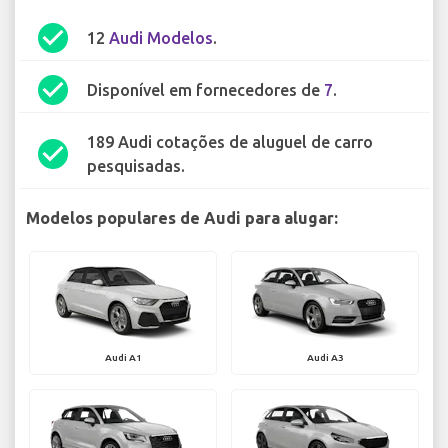
check_circle
12
Audi Modelos
.
check_circle
Disponível em fornecedores de
7
.
189 Audi cotações de aluguel de carro
check_circle
pesquisadas.
Modelos populares de Audi para alugar:
Audi A1
Audi A3