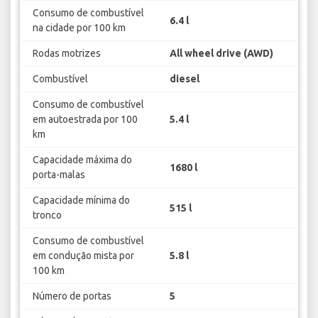
Consumo de combustível
6.4 l
na cidade por 100 km
Rodas motrizes
All wheel drive (AWD)
Combustível
diesel
Consumo de combustível
em autoestrada por 100
5.4 l
km
Capacidade máxima do
1680 l
porta-malas
Capacidade mínima do
515 l
tronco
Consumo de combustível
em condução mista por
5.8 l
100 km
Número de portas
5