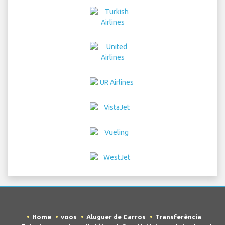
Home
voos
Aluguer de Carros
Transferência
Estacionamento
Hotéis
Info e Notícias
Aviso Legal
Privacidade
Mapa do site
COPYRIGHT © 2026 Try Quantum OU trading as
"TripTQ" and langenhagenairport.com (also known as
TripTQ Langenhagen Aeroporto) / All Rights Reserved.
AVISO LEGAL - Este site não é o site oficial de Langenhagen
Aeroporto