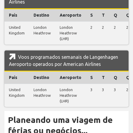
Airlines
País
Destino
Aeroporto
S
T
Q
Q
United
London
London
2
2
2
2
Kingdom
Heathrow
Heathrow
(LHR)
Voos programados semanais de Langenhagen
Aeroporto operados por American Airlines
País
Destino
Aeroporto
S
T
Q
Q
United
London
London
3
3
3
2
Kingdom
Heathrow
Heathrow
(LHR)
Planeando uma viagem de
férias ou negócios...