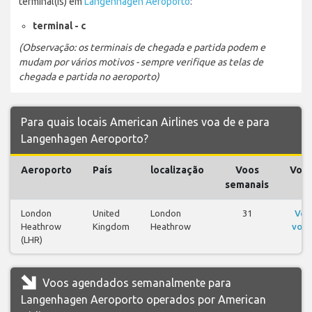
terminal(is) em
Langenhagen Aeroporto
:
terminal - c
(Observação: os terminais de chegada e partida podem e
mudam por vários motivos - sempre verifique as telas de
chegada e partida no aeroporto)
Para quais locais American Airlines voa de e para
Langenhagen Aeroporto?
Aeroporto
País
localização
Voos
Voo
semanais
London
United
London
31
Ver
Heathrow
Kingdom
Heathrow
voos
(LHR)
Voos agendados semanalmente para
Langenhagen Aeroporto operados por American