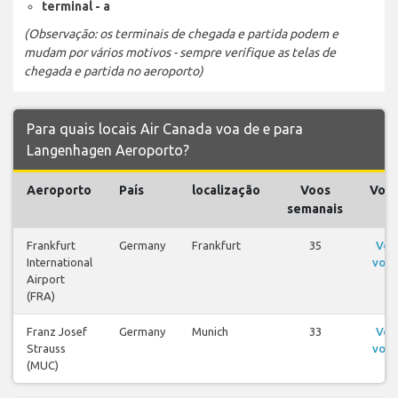
terminal - a
(Observação: os terminais de chegada e partida podem e
mudam por vários motivos - sempre verifique as telas de
chegada e partida no aeroporto)
Para quais locais Air Canada voa de e para
Langenhagen Aeroporto?
Aeroporto
País
localização
Voos
Voo
semanais
Frankfurt
Germany
Frankfurt
35
Ver
International
voos
Airport
(FRA)
Franz Josef
Germany
Munich
33
Ver
Strauss
voos
(MUC)