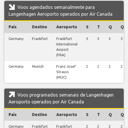
Voos agendados semanalmente para
Langenhagen Aeroporto operados por Air Canada
País
Destino
Aeroporto
S
T
Q
Q
Germany
Frankfurt
Frankfurt
3
3
3
3
International
Airport
(FRA)
Germany
Munich
Franz Josef
2
2
2
2
Strauss
(MUC)
Voos programados semanais de Langenhagen
Aeroporto operados por Air Canada
País
Destino
Aeroporto
S
T
Q
Q
Germany
Frankfurt
Frankfurt
2
2
2
2