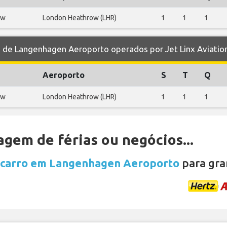
ow
London Heathrow (LHR)
1
1
1
de Langenhagen Aeroporto operados por Jet Linx Aviatio
Aeroporto
S
T
Q
ow
London Heathrow (LHR)
1
1
1
gem de férias ou negócios...
 carro em Langenhagen Aeroporto
para gra