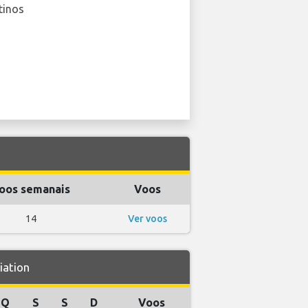
tinos
oos semanais
Voos
14
Ver voos
iation
Q
S
S
D
Voos