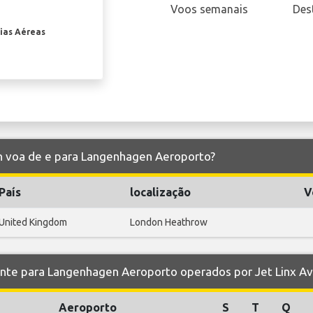
Voos semanais
Des
ias Aéreas
ion voa de e para Langenhagen Aeroporto?
País
localização
V
United Kingdom
London Heathrow
e para Langenhagen Aeroporto operados por Jet Linx Av
Aeroporto
S
T
Q