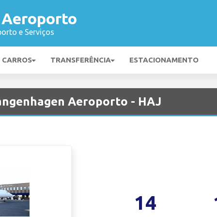
 Aeroporto
orto e Serviços
E CARROS
TRANSFERÊNCIA
ESTACIONAMENTO
Langenhagen Aeroporto - HAJ
14