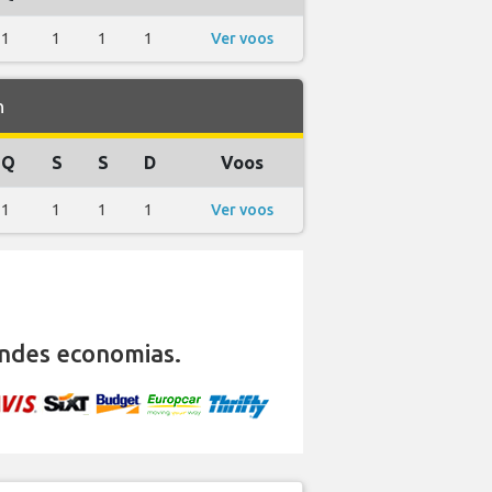
1
1
1
1
Ver voos
n
Q
S
S
D
Voos
1
1
1
1
Ver voos
ndes economias.