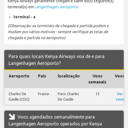
Kenya Airways geralmente chegam e saem do(s) seguinte(s)
terminal(is) em
Langenhagen Aeroporto
:
terminal - a
(Observação: os terminais de chegada e partida podem e
mudam por vários motivos - sempre verifique as telas de
chegada e partida no aeroporto)
Para quais locais Kenya Airways voa de e para
Langenhagen Aeroporto?
Aeroporto
País
localização
Voos
Voos
semanais
Charles De
France
Paris Charles
13
Ver
Gaulle (CDG)
De Gaulle
voos
Voos agendados semanalmente para
Langenhagen Aeroporto operados por Kenya