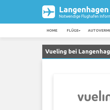
Langenhagen 
Notwendige Flughafen Infor
HOME
FLÜGE
AUTOVERM
Vueling bei Langenha