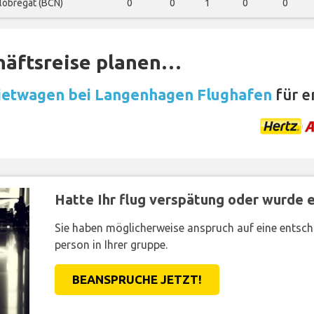
Llobregat (BCN)
0
0
1
0
0
häftsreise planen…
etwagen bei Langenhagen Flughafen
für e
Hatte Ihr flug verspätung oder wurde er
Sie haben möglicherweise anspruch auf eine entsc
person in Ihrer gruppe.
BEANSPRUCHE JETZT!