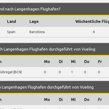
und nach Langenhagen Flughafen?
Land
Lage
Wöchentliche Flü
Spain
Barcelona
6
ch Langenhagen Flughafen durchgeführt von Vueling
n
Mo
Di
Mi
Do
Fr
Llobregat (BCN)
0
0
1
0
0
n Langenhagen Flughafen durchgeführt von Vueling
n
Mo
Di
Mi
Do
Fr