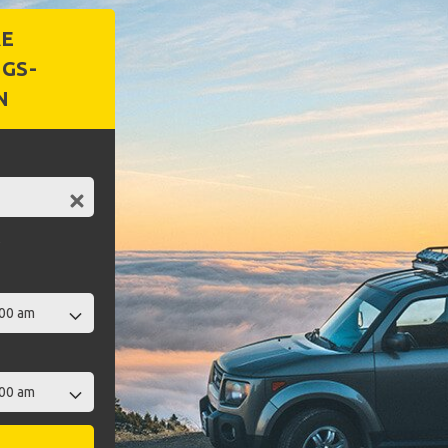
RE
GS-
N
t