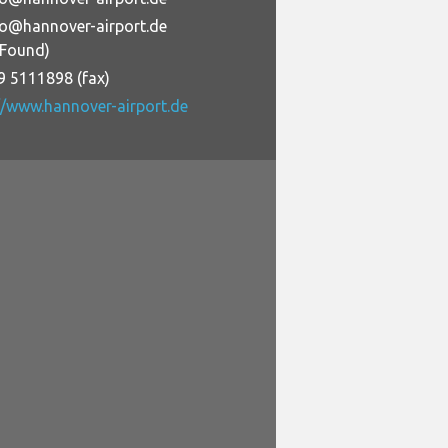
fo@hannover-airport.de
+Found)
9 5111898 (fax)
//www.hannover-airport.de