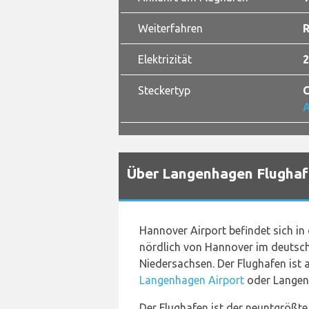
Weiterfahren
Elektrizität
2
Steckertyp
C
A
Über Langenhagen Flugha
Hannover Airport befindet sich in
nördlich von Hannover im deutsc
Niedersachsen. Der Flughafen ist 
Langenhagen Airport
oder Langen
Der Flughafen ist der neuntgrößt