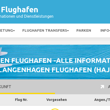
Flughafen
mationen und Dienstleistungen
IETUNG
FLUGHAFEN TRANSFERS
PARKEN
INFO
EN FLUGHAFEN -ALLE INFORMAT
LANGENHAGEN FLUGHAFEN (HAJ
KUNFT
A
Flug Nr.
Vorgesehen
Angen./T