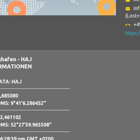
email
in
email
(Lost
+4
call_end
https:
hafen - HAJ
ORMATIONEN
ATA: HAJ
,685080
MS: 9°41'6.286452''
2,461102
MS: 52°27'39.965508''
6:28:40 pm GMT +0200