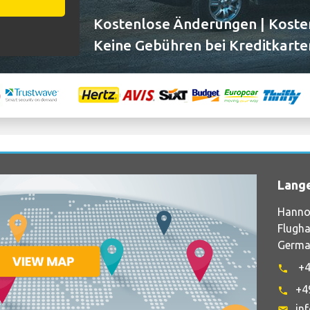
Kostenlose Änderungen | Kosten
Keine Gebühren bei Kreditkarte
Lang
Hanno
Flugha
Germa
+4
phone
+4
phone
in