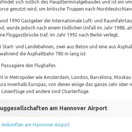
befindet sich östlich des Hauptterminalgebäudes und ist ein u
Force genutzt wird, um britische Truppen nach Norddeutschland
und 1990 Gastgeber der Internationale Luft- und Raumfahrtau
nd, wurde jedoch nach einem tödlichen Unfall im Jahr 1988, al
e Fluggastbrücke traf, im Jahr 1992 nach Berlin verlegt.
i Start- und Landebahnen, zwei aus Beton und eine aus Asphalt
 während die Asphaltbahn 780 m lang ist.
 Passagiere den Flughafen.
hl in Metropolen wie Amsterdam, London, Barcelona, Moskau al
tura innerhalb Europas, von denen einige das ganze Jahr über 
 Linienflüge und andere sind Charterflüge.
luggesellschaften am Hannover Airport
u Ankünften am Hannover Airport