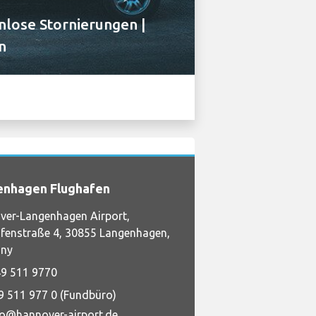
lose Stornierungen |
n
enhagen Flughafen
ver-Langenhagen Airport,
fenstraße 4, 30855 Langenhagen,
ny
9 511 9770
9 511 977 0 (Fundbüro)
fo@hannover-airport.de