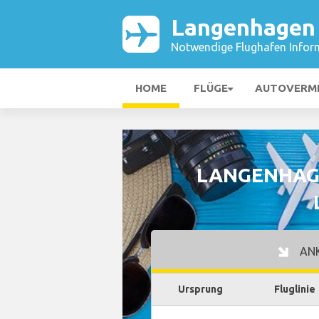
Langenhagen 
Notwendige Flughafen Infor
HOME
FLÜGE
AUTOVERM
LANGENHAG
AN
Ursprung
Fluglinie