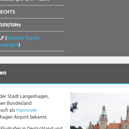
RECHTS
30V/50Hz
,F (
Stecker Typen
nzeigen
)
fen
 der Stadt Langenhagen,
hen Bundesland
auch als
Hannover-
hagen Airport bekannt.
e Flughafen in Deutschland und