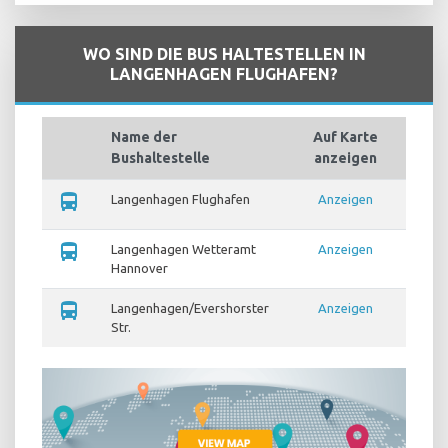
WO SIND DIE BUS HALTESTELLEN IN
LANGENHAGEN FLUGHAFEN?
Name der
Auf Karte
Bushaltestelle
anzeigen
directions_bus
Langenhagen Flughafen
Anzeigen
directions_bus
Langenhagen Wetteramt
Anzeigen
Hannover
directions_bus
Langenhagen/Evershorster
Anzeigen
Str.