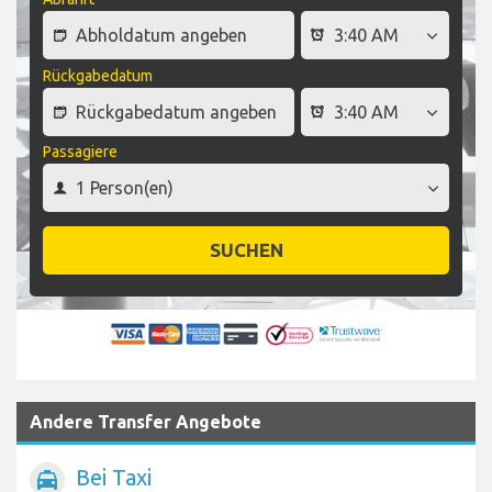
Rückgabedatum
Passagiere
SUCHEN
Andere Transfer Angebote
Bei Taxi
local_taxi