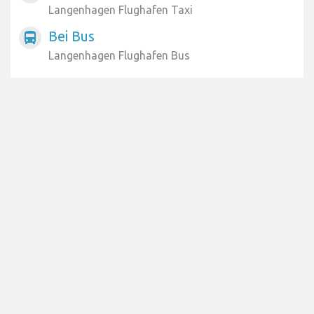
Langenhagen Flughafen Taxi
Bei Bus
directions_bus
Langenhagen Flughafen Bus