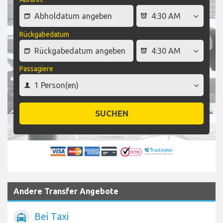
Rückgabedatum
Passagiere
SUCHEN
Andere Transfer Angebote
Bei Taxi
local_taxi