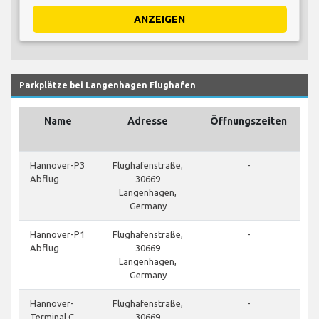
ANZEIGEN
Parkplätze bei Langenhagen Flughafen
Name
Adresse
Öffnungszeiten
F
Hannover-P3
Flughafenstraße,
-
Abflug
30669
Langenhagen,
Germany
Hannover-P1
Flughafenstraße,
-
Abflug
30669
Langenhagen,
Germany
Hannover-
Flughafenstraße,
-
Terminal C
30669