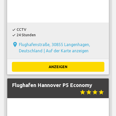
CCTV
check
24 Stunden
check
place
Flughafenstraße, 30855 Langenhagen,
Deutschland |
Auf der Karte anzeigen
ANZEIGEN
Flughafen Hannover P5 Economy
star
star
star
star