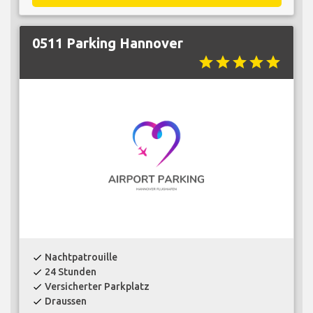
0511 Parking Hannover
star
star
star
star
star
Nachtpatrouille
check
24 Stunden
check
Versicherter Parkplatz
check
Draussen
check