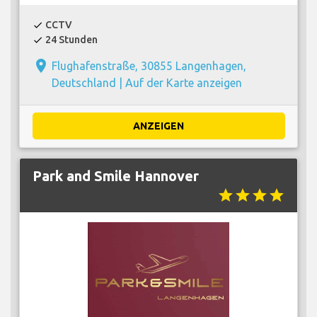
CCTV
check
24 Stunden
check
place
Flughafenstraße, 30855 Langenhagen,
Deutschland |
Auf der Karte anzeigen
ANZEIGEN
Park and Smile Hannover
star
star
star
star