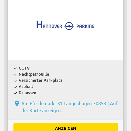
CCTV
check
Nachtpatrouille
check
Versicherter Parkplatz
check
Asphalt
check
Draussen
check
place
Am Pferdemarkt 31 Langenhagen 30853 |
Auf
der Karte anzeigen
ANZEIGEN