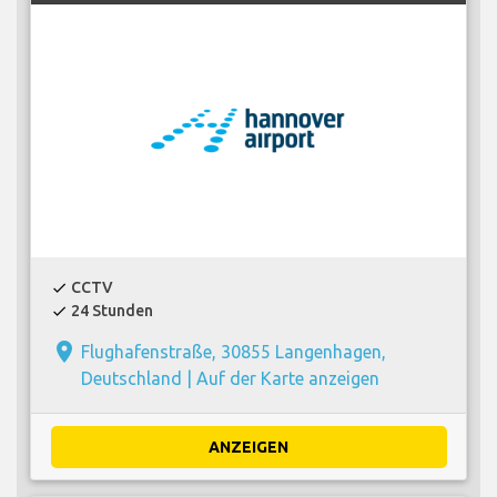
CCTV
check
24 Stunden
check
place
Flughafenstraße, 30855 Langenhagen,
Deutschland |
Auf der Karte anzeigen
ANZEIGEN