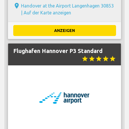
place
Handover at the Airport Langenhagen 30853
|
Auf der Karte anzeigen
ANZEIGEN
Flughafen Hannover P3 Standard
star
star
star
star
star