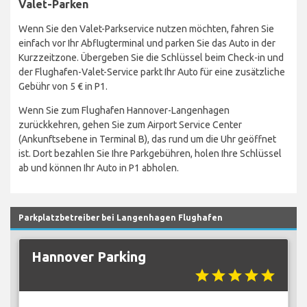
Valet-Parken
Wenn Sie den Valet-Parkservice nutzen möchten, fahren Sie
einfach vor Ihr Abflugterminal und parken Sie das Auto in der
Kurzzeitzone. Übergeben Sie die Schlüssel beim Check-in und
der Flughafen-Valet-Service parkt Ihr Auto für eine zusätzliche
Gebühr von 5 € in P1.
Wenn Sie zum Flughafen Hannover-Langenhagen
zurückkehren, gehen Sie zum Airport Service Center
(Ankunftsebene in Terminal B), das rund um die Uhr geöffnet
ist. Dort bezahlen Sie Ihre Parkgebühren, holen Ihre Schlüssel
ab und können Ihr Auto in P1 abholen.
Parkplatzbetreiber bei Langenhagen Flughafen
Hannover Parking
star
star
star
star
star