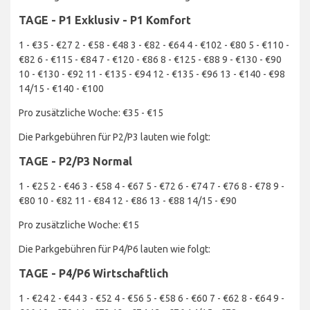
TAGE - P1 Exklusiv - P1 Komfort
1 - €35 - €27 2 - €58 - €48 3 - €82 - €64 4 - €102 - €80 5 - €110 -
€82 6 - €115 - €84 7 - €120 - €86 8 - €125 - €88 9 - €130 - €90
10 - €130 - €92 11 - €135 - €94 12 - €135 - €96 13 - €140 - €98
14/15 - €140 - €100
Pro zusätzliche Woche: €35 - €15
Die Parkgebühren für P2/P3 lauten wie folgt:
TAGE - P2/P3 Normal
1 - €25 2 - €46 3 - €58 4 - €67 5 - €72 6 - €74 7 - €76 8 - €78 9 -
€80 10 - €82 11 - €84 12 - €86 13 - €88 14/15 - €90
Pro zusätzliche Woche: €15
Die Parkgebühren für P4/P6 lauten wie folgt:
TAGE - P4/P6 Wirtschaftlich
1 - €24 2 - €44 3 - €52 4 - €56 5 - €58 6 - €60 7 - €62 8 - €64 9 -