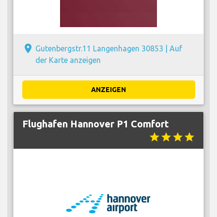
place
Gutenbergstr.11 Langenhagen 30853 |
Auf
der Karte anzeigen
ANZEIGEN
Flughafen Hannover P1 Comfort
star
star
star
star