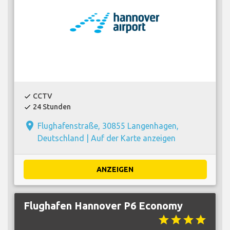
CCTV
check
24 Stunden
check
place
Flughafenstraße, 30855 Langenhagen,
Deutschland |
Auf der Karte anzeigen
ANZEIGEN
Flughafen Hannover P6 Economy
star
star
star
star