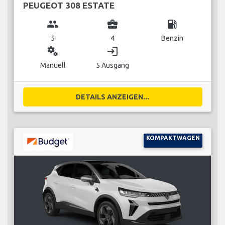
PEUGEOT 308 ESTATE
group
business_center
local_gas_station
5
4
Benzin
miscellaneous_services
login
Manuell
5 Ausgang
DETAILS ANZEIGEN...
KOMPAKTWAGEN