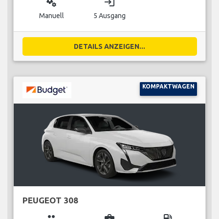
miscellaneous_services
login
Manuell
5 Ausgang
DETAILS ANZEIGEN...
KOMPAKTWAGEN
PEUGEOT 308
group
business_center
local_gas_station