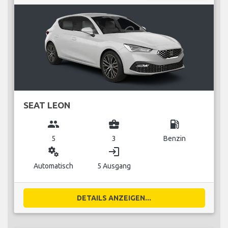
SEAT LEON
group
business_center
local_gas_station
5
3
Benzin
miscellaneous_services
login
Automatisch
5 Ausgang
DETAILS ANZEIGEN...