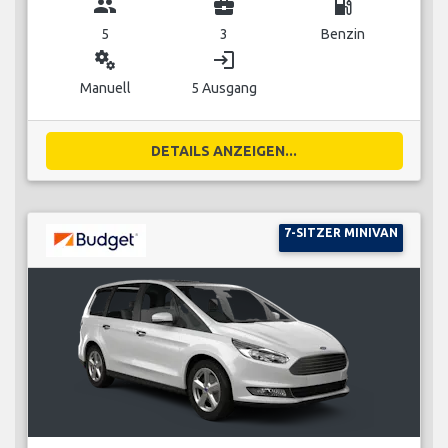
group
business_center
local_gas_station
5
3
Benzin
miscellaneous_services
login
Manuell
5 Ausgang
DETAILS ANZEIGEN...
7-SITZER MINIVAN