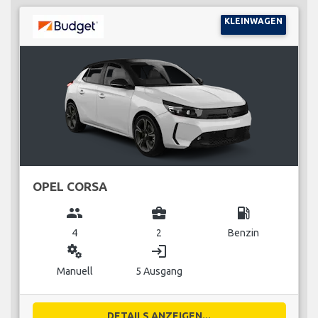
KLEINWAGEN
OPEL CORSA
group
business_center
local_gas_station
4
2
Benzin
miscellaneous_services
login
Manuell
5 Ausgang
DETAILS ANZEIGEN...