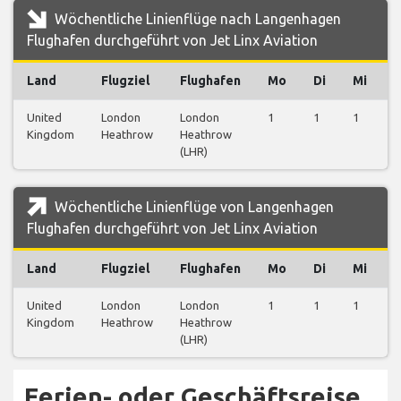
Wöchentliche Linienflüge nach Langenhagen
Flughafen durchgeführt von Jet Linx Aviation
Land
Flugziel
Flughafen
Mo
Di
Mi
United
London
London
1
1
1
1
Kingdom
Heathrow
Heathrow
(LHR)
Wöchentliche Linienflüge von Langenhagen
Flughafen durchgeführt von Jet Linx Aviation
Land
Flugziel
Flughafen
Mo
Di
Mi
United
London
London
1
1
1
1
Kingdom
Heathrow
Heathrow
(LHR)
Ferien- oder Geschäftsreise