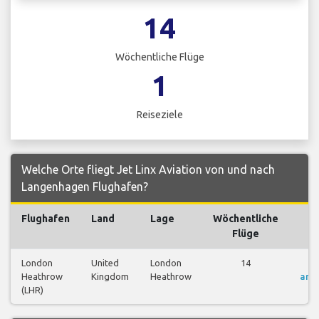
14
Wöchentliche Flüge
1
Reiseziele
Welche Orte fliegt Jet Linx Aviation von und nach
Langenhagen Flughafen?
Flughafen
Land
Lage
Wöchentliche
Fl
Flüge
London
United
London
14
Fl
Heathrow
Kingdom
Heathrow
anz
(LHR)