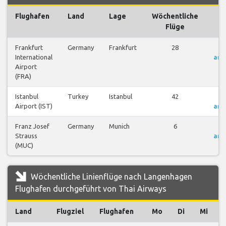
Flughafen
Land
Lage
Wöchentliche
F
Flüge
Frankfurt
Germany
Frankfurt
28
F
International
anz
Airport
(FRA)
Istanbul
Turkey
Istanbul
42
F
Airport (IST)
anz
Franz Josef
Germany
Munich
6
F
Strauss
anz
(MUC)
Wöchentliche Linienflüge nach Langenhagen
Flughafen durchgeführt von Thai Airways
Land
Flugziel
Flughafen
Mo
Di
Mi