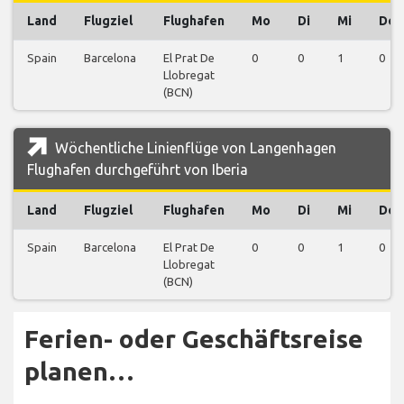
Land
Flugziel
Flughafen
Mo
Di
Mi
Do
Spain
Barcelona
El Prat De
0
0
1
0
Llobregat
(BCN)
Wöchentliche Linienflüge von Langenhagen
Flughafen durchgeführt von Iberia
Land
Flugziel
Flughafen
Mo
Di
Mi
Do
Spain
Barcelona
El Prat De
0
0
1
0
Llobregat
(BCN)
Ferien- oder Geschäftsreise
planen…