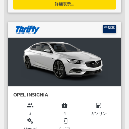
詳細表示...
中型車
OPEL INSIGNIA
group
business_center
local_gas_station
5
4
ガソリン
miscellaneous_services
login