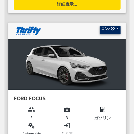
詳細表示...
コンパクト
FORD FOCUS
group
business_center
local_gas_station
5
3
ガソリン
miscellaneous_services
login