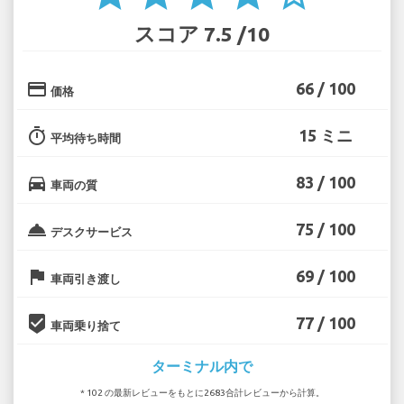
スコア 7.5 /10
credit_card
66 / 100
価格
timer
15 ミニ
平均待ち時間
directions_car
83 / 100
車両の質
room_service
75 / 100
デスクサービス
flag
69 / 100
車両引き渡し
beenhere
77 / 100
車両乗り捨て
ターミナル内で
* 102 の最新レビューをもとに2683合計レビューから計算。