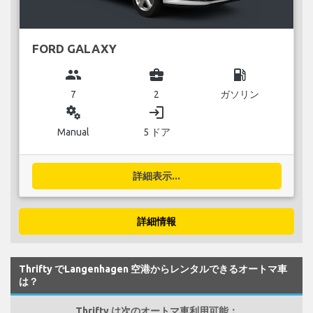
FORD GALAXY
group
business_center
local_gas_station
7
2
ガソリン
miscellaneous_services
login
Manual
5 ドア
詳細表示...
詳細情報
Thrifty でLangenhagen 空港からレンタルできるオートマ車
は？
Thrifty は次のオートマ車利用可能：