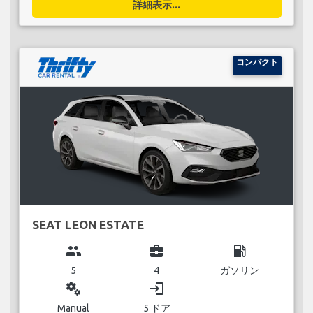
詳細表示...
コンパクト
SEAT LEON ESTATE
group
business_center
local_gas_station
5
4
ガソリン
miscellaneous_services
login
Manual
5 ドア