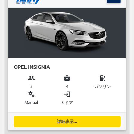
OPEL INSIGNIA
group
business_center
local_gas_station
5
4
ガソリン
miscellaneous_services
login
Manual
5 ドア
詳細表示...