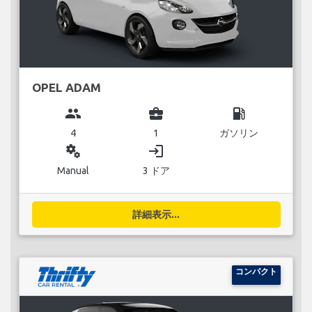
OPEL ADAM
group
business_center
local_gas_station
4
1
ガソリン
miscellaneous_services
login
Manual
3 ドア
詳細表示...
コンパクト