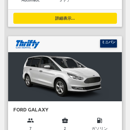
Automatic
5 ドア
詳細表示...
ミニバン
FORD GALAXY
group
business_center
local_gas_station
7
2
ガソリン