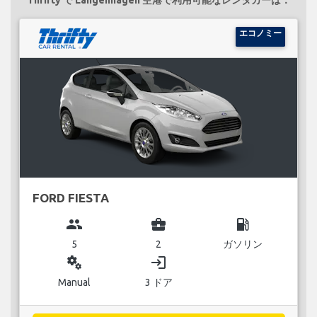
エコノミー
FORD FIESTA
group
business_center
local_gas_station
5
2
ガソリン
miscellaneous_services
login
Manual
3 ドア