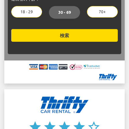
18 - 29
70+
30 - 69
検索
star
star
star
star
star_border