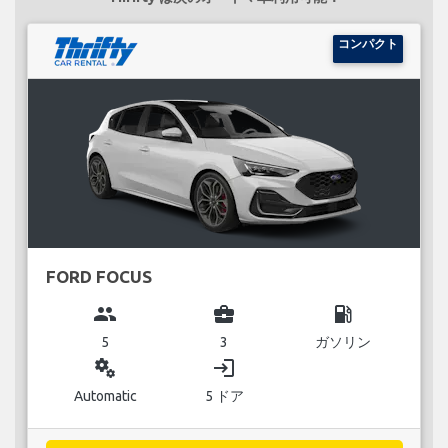
コンパクト
FORD FOCUS
group
business_center
local_gas_station
5
3
ガソリン
miscellaneous_services
login
Automatic
5 ドア