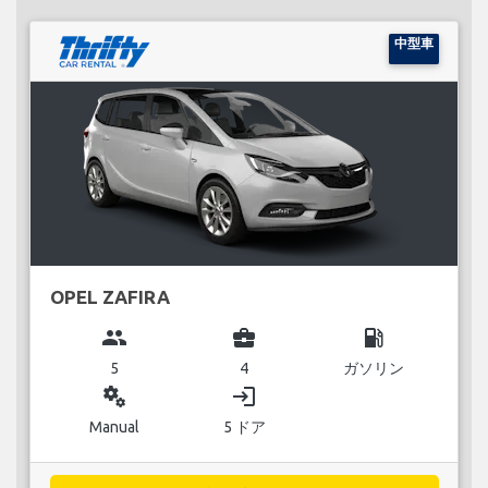
中型車
OPEL ZAFIRA
group
business_center
local_gas_station
5
4
ガソリン
miscellaneous_services
login
Manual
5 ドア