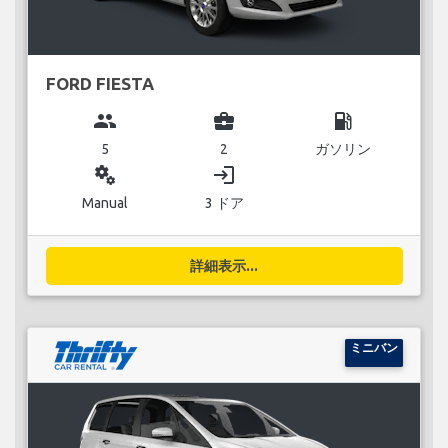
FORD FIESTA
group
business_center
local_gas_station
5
2
ガソリン
miscellaneous_services
login
Manual
3 ドア
詳細表示...
ミニバン