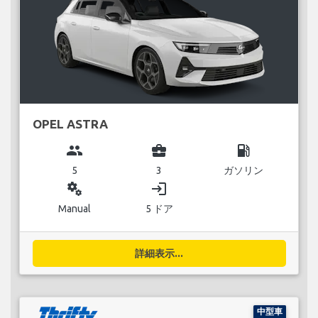
OPEL ASTRA
group
business_center
local_gas_station
5
3
ガソリン
miscellaneous_services
login
Manual
5 ドア
詳細表示...
中型車