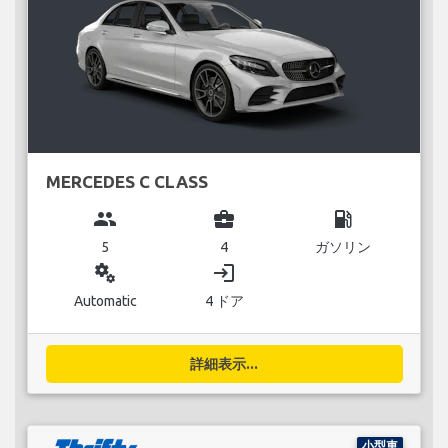
MERCEDES C CLASS
group
business_center
local_gas_station
5
4
ガソリン
miscellaneous_services
login
Automatic
4 ドア
詳細表示...
小型車