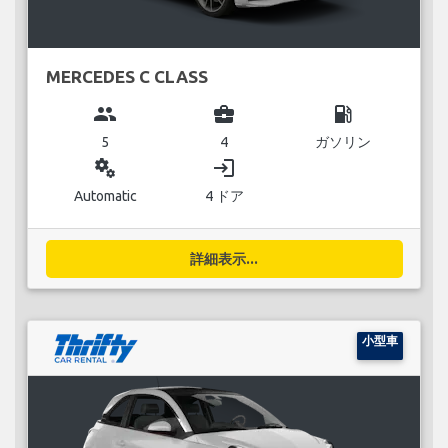
MERCEDES C CLASS
group
business_center
local_gas_station
5
4
ガソリン
miscellaneous_services
login
Automatic
4 ドア
詳細表示...
小型車