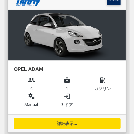
OPEL ADAM
group
business_center
local_gas_station
4
1
ガソリン
miscellaneous_services
login
Manual
3 ドア
詳細表示...