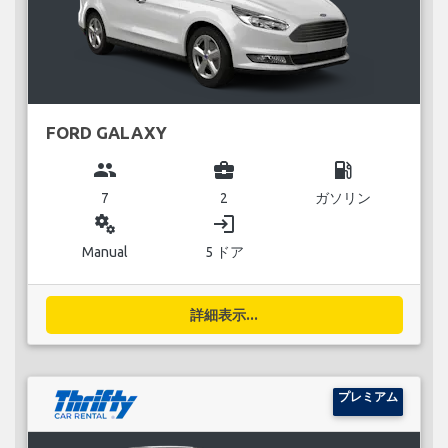
FORD GALAXY
group
business_center
local_gas_station
7
2
ガソリン
miscellaneous_services
login
Manual
5 ドア
詳細表示...
プレミアム