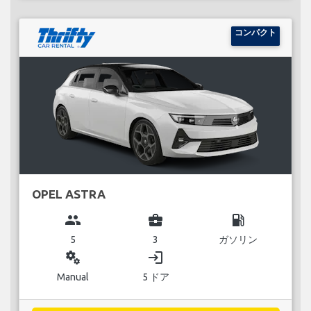
コンパクト
OPEL ASTRA
group
business_center
local_gas_station
5
3
ガソリン
miscellaneous_services
login
Manual
5 ドア