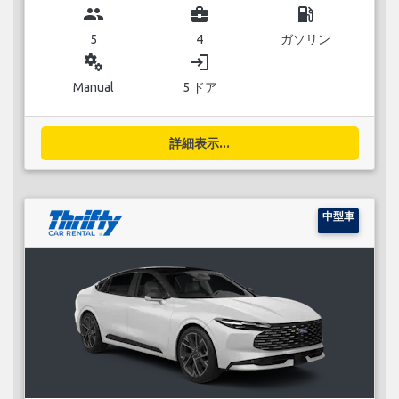
group
business_center
local_gas_station
5
4
ガソリン
miscellaneous_services
login
Manual
5 ドア
詳細表示...
中型車