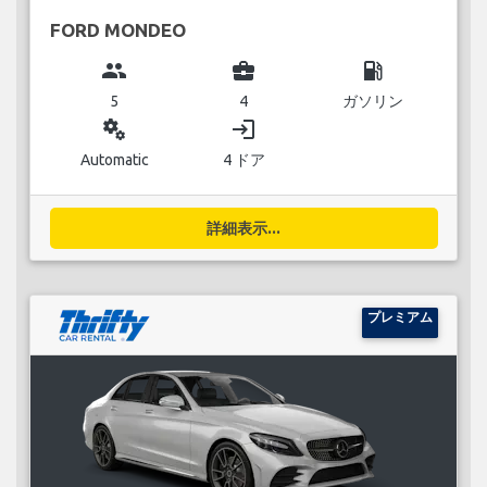
FORD MONDEO
group
business_center
local_gas_station
5
4
ガソリン
miscellaneous_services
login
Automatic
4 ドア
詳細表示...
プレミアム