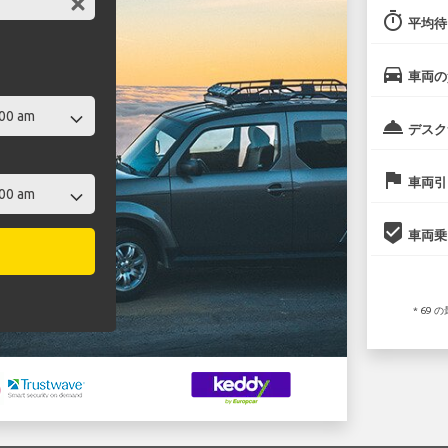
timer
平均待
directions_car
車両の
room_service
デスク
flag
車両引
beenhere
車両乗
* 69