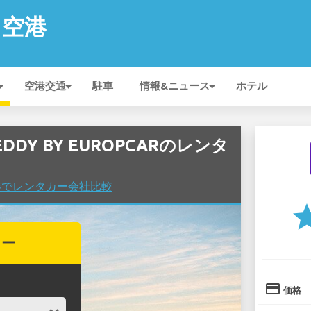
n 空港
空港交通
駐車
情報&ニュース
ホテル
EDDY BY EUROPCARのレンタ
n 空港でレンタカー会社比較
st
カー
credit_card
価格