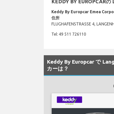
KEDDY BY EUROPCAR
Keddy By Europcar Emea Corpo
住所
FLUGHAFENSTRASSE 4, LANGENH
Tel: 49 511 726110
Keddy By Europcar 
カーは？