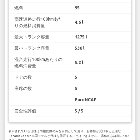
燃料
95
高速道路走行100kmあた
4.6 l
りの燃料消費量
最大トランク容量
1275 l
最小トランク容量
536 l
混合走行100kmあたりの
5.2 l
燃料消費量
ドアの数
5
座席の数
5
EuroNCAP
安全性評価
5 / 5
表示されている仕様は情報提供のみを目的としており、お客様が受け取る正確な
Renault Captur 車両モデルと仕様を保証することはできません。 具体的な詳細につい