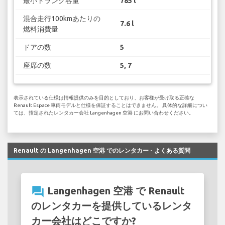
最小トランク容量
785 l
混合走行100kmあたりの
7.6 l
燃料消費量
ドアの数
5
座席の数
5, 7
表示されている仕様は情報提供のみを目的としており、お客様が受け取る正確な
Renault Espace 車両モデルと仕様を保証することはできません。 具体的な詳細につい
ては、指定されたレンタカー会社 Langenhagen 空港 にお問い合わせください。
Renault の Langenhagen 空港 でのレンタカー - よくある質問
question_answer
Langenhagen 空港 で Renault
のレンタカーを提供しているレンタ
カー会社はどこですか?