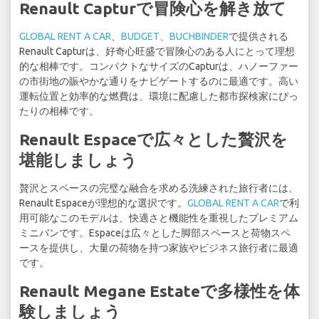
Renault Capturで冒険心を解き放て
GLOBAL RENT A CAR
、
BUDGET
、
BUCHBINDER
で提供される
Renault Capturは、好奇心旺盛で冒険心のある人にとって理想
的な相棒です。コンパクトなサイズのCapturは、ハノーファー
の市街地の賑やかな通りをナビゲートするのに最適です。高い
運転位置と効率的な燃費は、環境に配慮した都市探検家にぴっ
たりの相棒です。
Renault Espaceで広々とした贅沢を
堪能しましょう
贅沢とスペースの完璧な融合を求める洗練された旅行者には、
Renault Espaceが理想的な選択です。
GLOBAL RENT A CAR
で利
用可能なこのモデルは、快適さと機能性を重視したプレミアム
ミニバンです。Espaceは広々とした脚部スペースと荷物スペ
ースを提供し、大量の荷物を持つ家族やビジネス旅行者に最適
です。
Renault Megane Estateで多様性を体
験しましょう