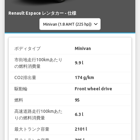
Renault Espace レンタカー - 仕様
ボディタイプ
Minivan
市街地走行100kmあたり
9.9 l
の燃料消費量
CO2排出量
174 g/km
駆動輪
Front wheel drive
燃料
95
高速道路走行100kmあた
6.3 l
りの燃料消費量
最大トランク容量
2101 l