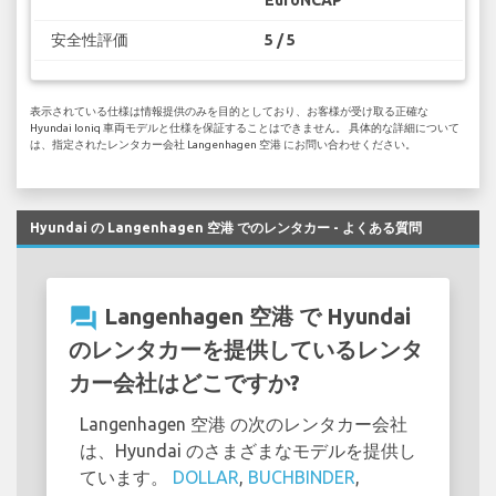
安全性評価
5 / 5
表示されている仕様は情報提供のみを目的としており、お客様が受け取る正確な
Hyundai Ioniq 車両モデルと仕様を保証することはできません。 具体的な詳細について
は、指定されたレンタカー会社 Langenhagen 空港 にお問い合わせください。
Hyundai の Langenhagen 空港 でのレンタカー - よくある質問
question_answer
Langenhagen 空港 で Hyundai
のレンタカーを提供しているレンタ
カー会社はどこですか?
Langenhagen 空港 の次のレンタカー会社
は、Hyundai のさまざまなモデルを提供し
ています。
DOLLAR
,
BUCHBINDER
,