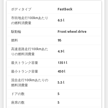
ボディタイプ
Fastback
市街地走行100kmあたり
6.5 l
の燃料消費量
駆動輪
Front wheel drive
燃料
95
高速道路走行100kmあた
4.9 l
りの燃料消費量
最大トランク容量
1351 l
最小トランク容量
450 l
混合走行100kmあたりの
5.5 l
燃料消費量
ドアの数
5
座席の数
5