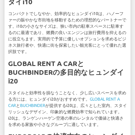
ダイi10
コンパクトでしなやか、効率的なヒュンダイi10は、ハノーフ
ァーの賑やかな市街地を移動するための理想的なパートナーで
す。i10の小さなサイズは、狭い市内の駐車スペースに駐車す
るのに最適であり、燃費の良いエンジンは旅行費用を抑えるの
に役立ちます。実用的で予算に優しいオプションを求めるビジ
ネス旅行者や、快適に街を探索したい観光客にとって優れた選
択肢です。
GLOBAL RENT A CARと
BUCHBINDERの多目的なヒュンダイ
i20
スタイルと効率性を損なうことなく、少し広いスペースを求め
る方には、ヒュンダイi20がおすすめです。
GLOBAL RENT A
CAR
と
BUCHBINDER
が提供するi20は、広々とした室内、スタイ
リッシュなデザイン、印象的な燃費効率で知られています。
i20は、ランゲンハーゲン空港の車のレンタルで価値と快適さ
を求める家族や小さなグループに適しています。