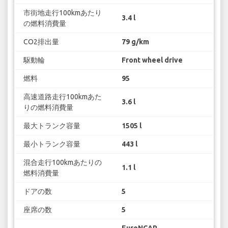
市街地走行100kmあたり
3.4 l
の燃料消費量
CO2排出量
79 g/km
駆動輪
Front wheel drive
燃料
95
高速道路走行100kmあた
3.6 l
りの燃料消費量
最大トランク容量
1505 l
最小トランク容量
443 l
混合走行100kmあたりの
1.1 l
燃料消費量
ドアの数
5
座席の数
5
EuroNCAP