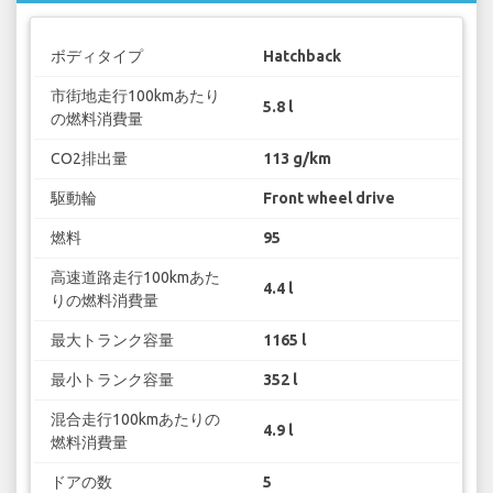
ボディタイプ
Hatchback
市街地走行100kmあたり
5.8 l
の燃料消費量
CO2排出量
113 g/km
駆動輪
Front wheel drive
燃料
95
高速道路走行100kmあた
4.4 l
りの燃料消費量
最大トランク容量
1165 l
最小トランク容量
352 l
混合走行100kmあたりの
4.9 l
燃料消費量
ドアの数
5