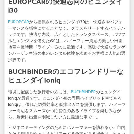
EUROPCARの快適志向のヒュンダイ
i30
EUROPCAR
から提供されるヒュンダイi30は、快適さやパフォ
ーマンスを犠牲にすることなく、クラスをリードするハッチバ
ックです。快適な内装、広々としたトランクスペース、パワフ
ルなエンジンを備えたi30は、ハノーファー周辺の美しい田園
地帯を長時間ドライブするのに最適です。高級で快適なランゲ
ンハーゲン空港の車のレンタル体験を求めるお客様に人気の選
択肢です。
BUCHBINDERのエコフレンドリーな
ヒュンダイIoniq
環境に配慮した旅行者の方には、
BUCHBINDER
のヒュンダイ
Ioniqが最適です。ヒュンダイ初の専用ハイブリッド車である
Ioniqは、優れた燃費効率と低排出ガスを提供します。ハノーフ
ァー周辺をスムーズかつ応答性のあるドライブを楽しみなが
ら、炭素排出量を削減したい方に最適な車です。
ビジネスミーティングのためにハノーファーを訪れるか、市内
とその周辺をゆっくりとツアーする予定がある場合は、ヒュン