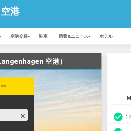
n 空港
空港交通
駐車
情報&ニュース
ホテル
ngenhagen 空港）
カー
M
check_circle
1