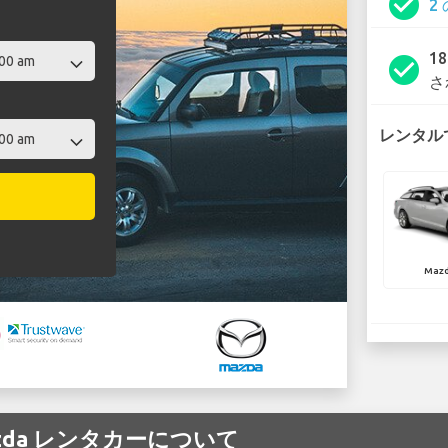
check_circle
2
1
check_circle
さ
レンタルで
Mazd
 Mazda レンタカーについて