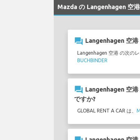
Mazda の Langenhage
question_answer
Langenhagen
Langenhagen 空港 
BUCHBINDER
question_answer
Langenhagen
ですか?
GLOBAL RENT A CAR は、
Langenhagen