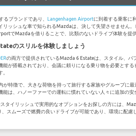
徴するブランドであり、
Langenhagen Airport
に到着する乗客に
イリッシュな車で知られるMazdaは、決して失望させません
 AirportでMazdaを借りることで、比類のないドライブ体験を
Estateのスリルを体験しましょう
DER
の両方で提供されているMazda 6 Estateは、スタイル
機能が搭載されており、会議に頼りになる乗り物を必要とする
す。
々とした室内が特徴で、大きな荷物を持って旅行する家族やグループ
機能は、ハノーファーでの運転に慣れていない人々に追加の安
スタイリッシュで実用的なオプションをお探しの方には、Mazda 
ーにより、スムーズで燃費の良いドライブが可能であり、環境に配