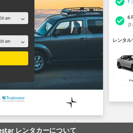
check_circle
1
6
check_circle
さ
レンタルで
Po
Polestar レンタカーについて