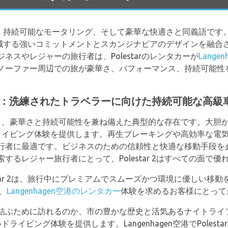
ロジー、持続可能なモータリング、そして豪華な快適さと同義語で
荷を軽減する強いコミットメントとスカンジナビアのデザインを融
スやレジャーの旅行者は、Polestarのレンタカーが
Lange
ノーファー周辺での旅が豪華さ、パフォーマンス、持続可能性
r 2体験：洗練されたトラベラーに向けた持続可能な高級
動車であり、豪華さと持続可能性を兼ね備えた典型的な存在です。大
見ないドライビング体験を提供します。再生ブレーキングや高効率な
行者に最適です。ビジネスのための信頼性と快適な移動手段を
るレジャー旅行者にとって、Polestar 2はすべての面で優
star 2は、旅行中にプレミアムでスムーズかつ環境に優しい移
、
Langenhagen空港のレンタカー
体験を求めるお客様にとって
結ぶために訪れるのか、市の豊かな歴史と活気あるナイトライ
しいドライビング体験を提供します。Langenhagen空港でPole