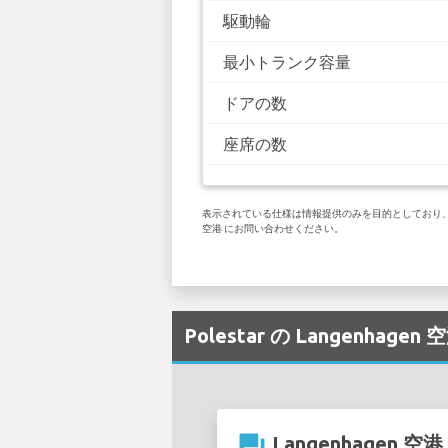
駆動輪
最小トランク容量
ドアの数
座席の数
表示されている仕様は情報提供のみを目的としており、お客様
空港 にお問い合わせください。
Polestar の Langenha
question_answer
Langenhagen