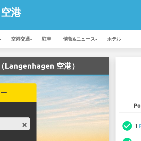
n 空港
空港交通
駐車
情報&ニュース
ホテル
（Langenhagen 空港）
カー
Po
check_circle
1