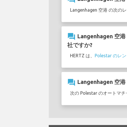
Langenhagen 空港 
question_answer
Langenhagen
社ですか?
HERTZ は、
Polestar 
question_answer
Langenhagen
次の Polestar のオート