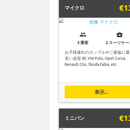
€1
マイクロ
group
business_center
3 乗客
2 スーツケー
お子様連れのカップルやご家族に最
安い送迎 例: VW Polo, Opel Corsa,
Renault Clio, Skoda Fabia, etc.
表示...
€1
ミニバン