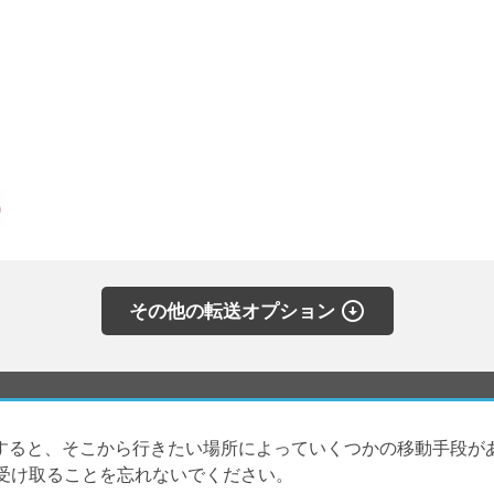
arrow_circle_down
その他の転送オプション
着すると、そこから行きたい場所によっていくつかの移動手段が
受け取ることを忘れないでください。