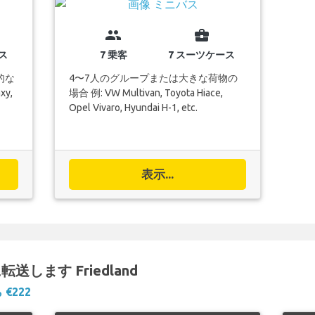
group
business_center
ス
7 乗客
7 スーツケース
的な
4〜7人のグループまたは大きな荷物の
xy,
場合 例: VW Multivan, Toyota Hiace,
Opel Vivaro, Hyundai H-1, etc.
表示...
) に転送します Friedland
 €222