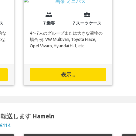
group
business_center
ス
7 乗客
7 スーツケース
的な
4〜7人のグループまたは大きな荷物の
xy,
場合 例: VW Multivan, Toyota Hiace,
Opel Vivaro, Hyundai H-1, etc.
表示...
J) に転送します Hameln
€114