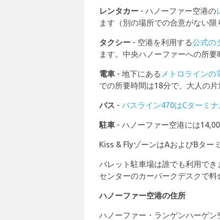
レンタカー
- ハノーファー空港の
ます（別の場所での合意がない限
タクシー
- 空港を利用する
公式の
ます。中央ハノーファーへの所要時
電車
- 地下にある
メトロラインの
での所要時間は18分で、大人の片
バス
-
バスライン470はCターミ
駐車
- ハノーファー空港には14,0
Kiss & FlyゾーンはAおよ
バレット駐車場は誰でも利用でき
センターのカーパークデスクで料
ハノーファー空港の住所
ハノーファー・ランゲンハーゲン空港