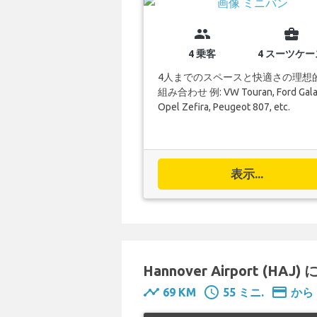
group
business_center
4 乗客
4 スーツケー
4人までのスペースと快適さの理想
組み合わせ 例: VW Touran, Ford Gala
Opel Zefira, Peugeot 807, etc.
表示...
Hannover Airport (HA
timeline
schedule
payment
69 KM
55 ミニ.
から 