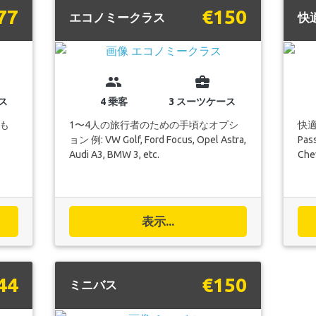
77
€150
エコノミークラス
快
group
business_center
ス
4 乗客
3 スーツケース
も
1〜4人の旅行者のための手頃なオプシ
快適
ョン 例: VW Golf, Ford Focus, Opel Astra,
Pass
Audi A3, BMW 3, etc.
Chev
表示...
44
€150
ミニバス