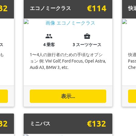
32
€114
エコノミークラス
快
group
business_center
ス
4 乗客
3 スーツケース
も
1〜4人の旅行者のための手頃なオプシ
快適
ョン 例: VW Golf, Ford Focus, Opel Astra,
Pass
Audi A3, BMW 3, etc.
Chev
表示...
32
€132
ミニバス