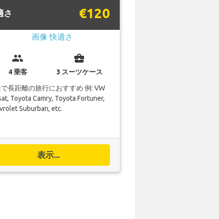
€120
適さ
group
business_center
4 乗客
3 スーツケース
で長距離の旅行におすすめ 例: VW
at, Toyota Camry, Toyota Fortuner,
rolet Suburban, etc.
表示...