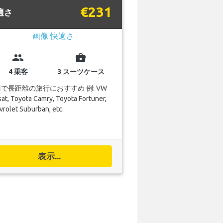
€231
適さ
group
business_center
4 乗客
3 スーツケース
で長距離の旅行におすすめ 例: VW
at, Toyota Camry, Toyota Fortuner,
rolet Suburban, etc.
表示...