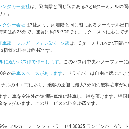
レンタカー会社
は、到着階と同じ階にあるAとBターミナルの
り）。
タクシー会社
は2社あり、到着階と同じ階にあるターミナル出
間は約25分で、運賃は約25-30€です。リクエストに応じて
電車駅、フルガーフェンSバーン駅
は、Cターミナルの地下階に
道切符の料金は約4€です。
ナルに近いバス停で停車します
。このバスは中央ハノーファーに
00台の
駐車スペースがあります
。ドライバーは自由に選ぶこと
びBターミナルのすぐ前にあり、乗客の送迎に最大3分間の無料駐車が
ます。車を空港外の短期駐車場に駐車し、鍵を預けます。帰国
金を支払います。このサービスの料金は€5です。
 フルガーフェンシュトラーセ4 30855 ランゲンハーゲン 