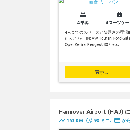
group
business_center
4 乗客
4 スーツケー
4人までのスペースと快適さの理想
組み合わせ 例: VW Touran, Ford Gala
Opel Zefira, Peugeot 807, etc.
表示...
Hannover Airport (HAJ
timeline
schedule
payment
153 KM
90 ミニ.
から