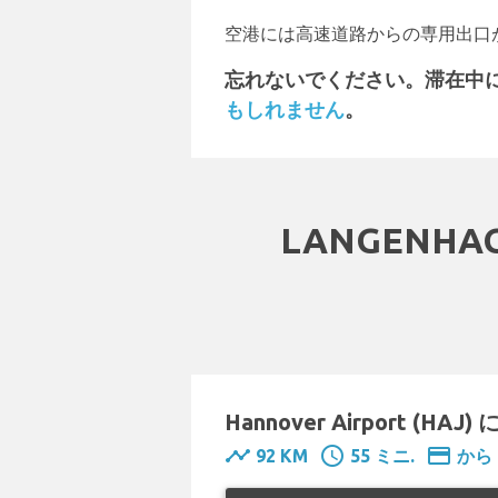
空港には高速道路からの専用出口
忘れないでください。滞在中
もしれません
。
LANGENH
Hannover Airport (HAJ
timeline
schedule
payment
92 KM
55 ミニ.
から 