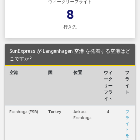
ウィークリーフライト
8
行き先
SunExpress が Langenhagen 空港 を発着する空港はど
こですか?
空港
国
位置
ウィ
フ
ーク
ラ
リー
イ
フラ
ト
イト
Esenboga (ESB)
Turkey
Ankara
4
フ
Esenboga
ラ
イ
ト
を