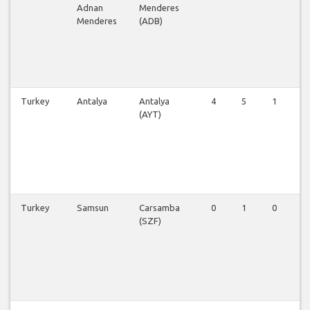
Adnan
Menderes
Menderes
(ADB)
Turkey
Antalya
Antalya
4
5
1
0
(AYT)
Turkey
Samsun
Carsamba
0
1
0
0
(SZF)