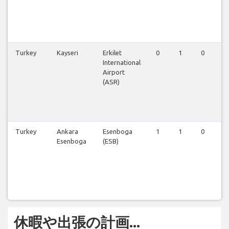
Turkey
Kayseri
Erkilet
0
1
0
0
International
Airport
(ASR)
Turkey
Ankara
Esenboga
1
1
0
0
Esenboga
(ESB)
休暇や出張の計画...