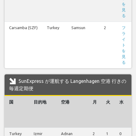
を
見
る
Carsamba (SZF)
Turkey
Samsun
2
フ
ラ
イ
ト
を
見
る
SunExpress が運航する Langenhagen 空港 行きの
毎週定期便
国
目的地
空港
月
火
水
Turkey
Izmir
Adnan
2
1
0
0