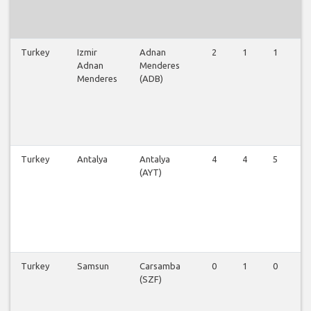
Turkey
Izmir
Adnan
2
1
1
0
Adnan
Menderes
Menderes
(ADB)
Turkey
Antalya
Antalya
4
4
5
0
(AYT)
Turkey
Samsun
Carsamba
0
1
0
0
(SZF)