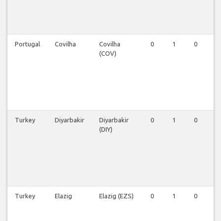
Portugal
Covilha
Covilha
0
1
0
0
(COV)
Turkey
Diyarbakir
Diyarbakir
0
1
0
0
(DIY)
Turkey
Elazig
Elazig (EZS)
0
1
0
0