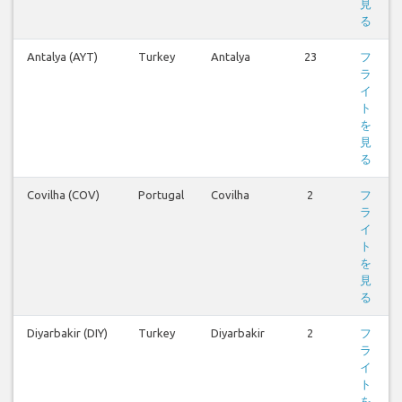
見
る
Antalya (AYT)
Turkey
Antalya
23
フ
ラ
イ
ト
を
見
る
Covilha (COV)
Portugal
Covilha
2
フ
ラ
イ
ト
を
見
る
Diyarbakir (DIY)
Turkey
Diyarbakir
2
フ
ラ
イ
ト
を