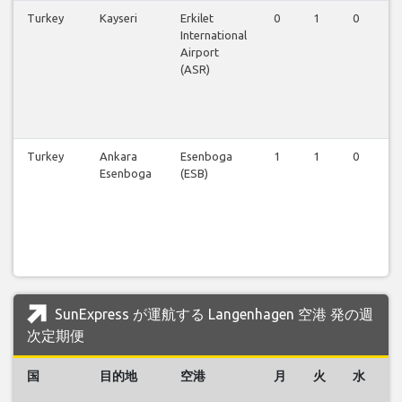
Turkey
Kayseri
Erkilet
0
1
0
0
International
Airport
(ASR)
Turkey
Ankara
Esenboga
1
1
0
0
Esenboga
(ESB)
SunExpress が運航する Langenhagen 空港 発の週
次定期便
国
目的地
空港
月
火
水