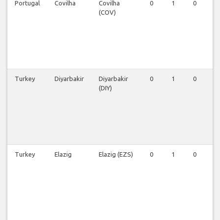
Portugal
Covilha
Covilha
0
1
0
0
(COV)
Turkey
Diyarbakir
Diyarbakir
0
1
0
0
(DIY)
Turkey
Elazig
Elazig (EZS)
0
1
0
0