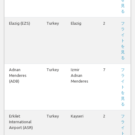
見
る
Elazig (EZS)
Turkey
Elazig
2
フ
ラ
イ
ト
を
見
る
Adnan
Turkey
Izmir
7
フ
Menderes
Adnan
ラ
(ADB)
Menderes
イ
ト
を
見
る
Erkilet
Turkey
Kayseri
2
フ
International
ラ
Airport (ASR)
イ
ト