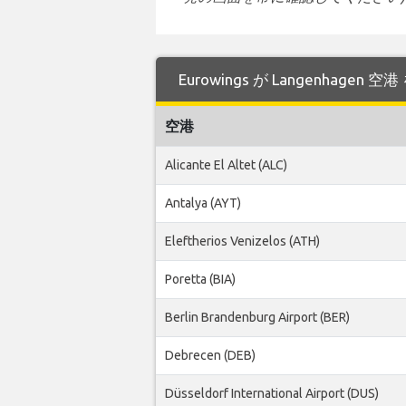
Eurowings が Langenhag
空港
Alicante El Altet (ALC)
Antalya (AYT)
Eleftherios Venizelos (ATH)
Poretta (BIA)
Berlin Brandenburg Airport (BER)
Debrecen (DEB)
Düsseldorf International Airport (DUS)