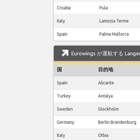
Croatia
Pula
Italy
Lamezia Terme
Spain
Palma Mallorca
Eurowings が運航する Lan
国
目的地
Spain
Alicante
Turkey
Antalya
Sweden
Stockholm
Germany
Berlin Brandenburg
Italy
Olbia