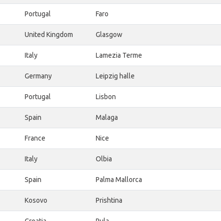
Portugal
Faro
United Kingdom
Glasgow
Italy
Lamezia Terme
Germany
Leipzig halle
Portugal
Lisbon
Spain
Malaga
France
Nice
Italy
Olbia
Spain
Palma Mallorca
Kosovo
Prishtina
Croatia
Pula