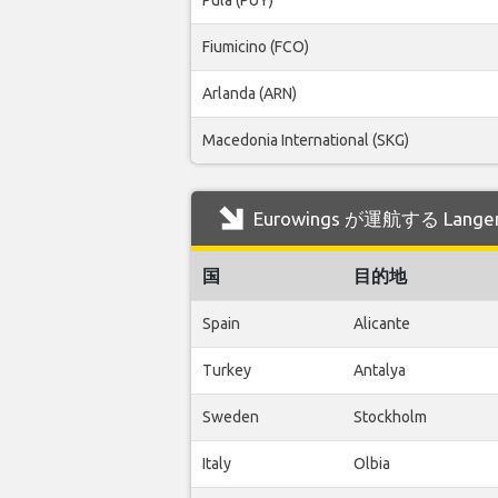
Fiumicino (FCO)
Arlanda (ARN)
Macedonia International (SKG)
Eurowings が運航する Lan
国
目的地
Spain
Alicante
Turkey
Antalya
Sweden
Stockholm
Italy
Olbia