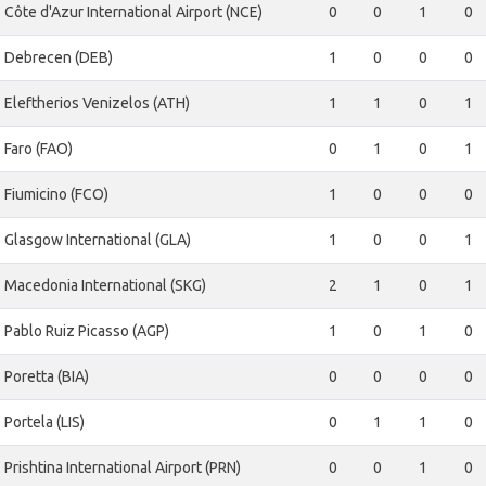
Côte d'Azur International Airport (NCE)
0
0
1
0
Debrecen (DEB)
1
0
0
0
Eleftherios Venizelos (ATH)
1
1
0
1
Faro (FAO)
0
1
0
1
Fiumicino (FCO)
1
0
0
0
Glasgow International (GLA)
1
0
0
1
Macedonia International (SKG)
2
1
0
1
Pablo Ruiz Picasso (AGP)
1
0
1
0
Poretta (BIA)
0
0
0
0
Portela (LIS)
0
1
1
0
Prishtina International Airport (PRN)
0
0
1
0