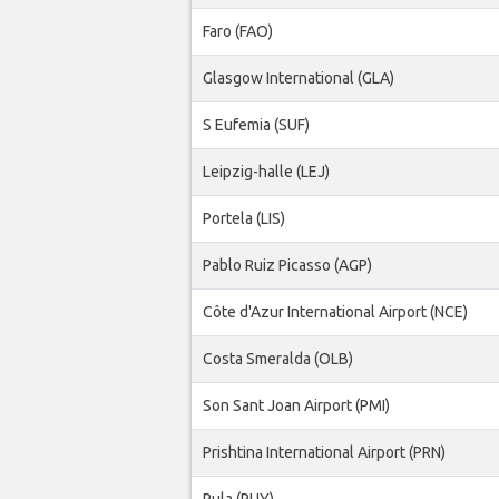
Faro (FAO)
Glasgow International (GLA)
S Eufemia (SUF)
Leipzig-halle (LEJ)
Portela (LIS)
Pablo Ruiz Picasso (AGP)
Côte d'Azur International Airport (NCE)
Costa Smeralda (OLB)
Son Sant Joan Airport (PMI)
Prishtina International Airport (PRN)
Pula (PUY)