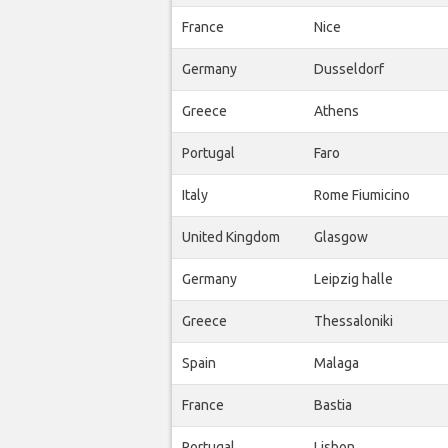
France
Nice
Germany
Dusseldorf
Greece
Athens
Portugal
Faro
Italy
Rome Fiumicino
United Kingdom
Glasgow
Germany
Leipzig halle
Greece
Thessaloniki
Spain
Malaga
France
Bastia
Portugal
Lisbon