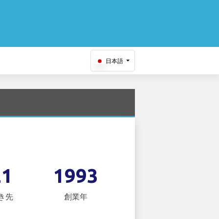
日本語
21
1993
き先
創業年