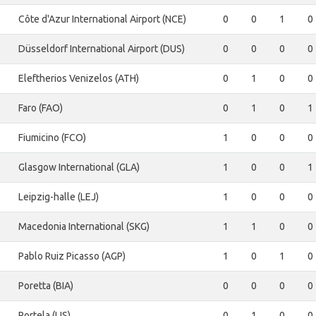
Côte d'Azur International Airport (NCE)
0
0
1
0
Düsseldorf International Airport (DUS)
0
0
0
0
Eleftherios Venizelos (ATH)
0
1
0
0
Faro (FAO)
0
1
0
1
Fiumicino (FCO)
1
0
0
0
Glasgow International (GLA)
1
0
0
1
Leipzig-halle (LEJ)
1
0
0
0
Macedonia International (SKG)
1
1
0
0
Pablo Ruiz Picasso (AGP)
1
0
1
0
Poretta (BIA)
0
0
0
0
Portela (LIS)
0
1
0
0