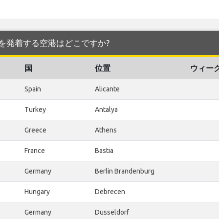
en 空港 を発着する空港はどこですか?
国
位置
ウィー
Spain
Alicante
Turkey
Antalya
Greece
Athens
France
Bastia
Germany
Berlin Brandenburg
Hungary
Debrecen
Germany
Dusseldorf