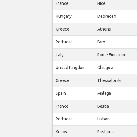
France
Nice
Hungary
Debrecen
Greece
Athens
Portugal
Faro
Italy
Rome Fiumicino
United Kingdom
Glasgow
Greece
Thessaloniki
Spain
Malaga
France
Bastia
Portugal
Lisbon
Kosovo
Prishtina