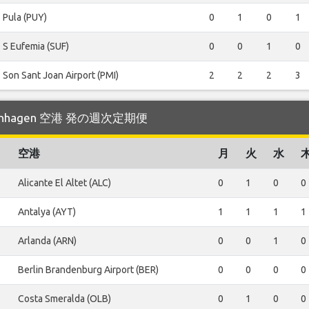
Pula (PUY)
0
1
0
1
S Eufemia (SUF)
0
0
1
0
Son Sant Joan Airport (PMI)
2
2
2
3
genhagen 空港 発の週次定期便
空港
月
火
水
Alicante El Altet (ALC)
0
1
0
0
Antalya (AYT)
1
1
1
1
Arlanda (ARN)
0
0
1
0
Berlin Brandenburg Airport (BER)
0
0
0
0
Costa Smeralda (OLB)
0
1
0
0