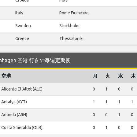
Italy
Rome Fiumicino
Sweden
Stockholm
Greece
Thessaloniki
genhagen 空港 行きの毎週定期便
空港
月
火
水
木
Alicante El Altet (ALC)
0
1
0
0
Antalya (AYT)
1
1
1
1
Arlanda (ARN)
0
0
1
0
Costa Smeralda (OLB)
0
1
0
0