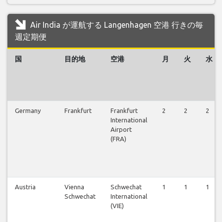
Air India が運航する Langenhagen 空港 行きの毎
週定期便
国
目的地
空港
月
火
水
Germany
Frankfurt
Frankfurt
2
2
2
International
Airport
(FRA)
Austria
Vienna
Schwechat
1
1
1
Schwechat
International
(VIE)