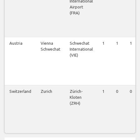
International
Airport
(FRA)
Austria
Vienna
Schwechat
1
1
1
Schwechat
International
(VIE)
Switzerland
Zurich
Zürich-
1
0
0
Kloten
(ZRH)