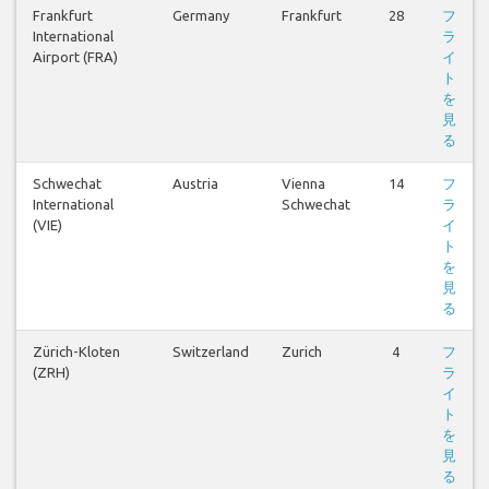
Frankfurt
Germany
Frankfurt
28
フ
International
ラ
Airport (FRA)
イ
ト
を
見
る
Schwechat
Austria
Vienna
14
フ
International
Schwechat
ラ
(VIE)
イ
ト
を
見
る
Zürich-Kloten
Switzerland
Zurich
4
フ
(ZRH)
ラ
イ
ト
を
見
る