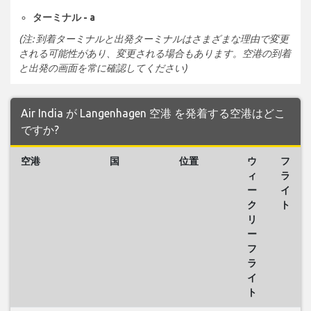
ターミナル - a
(注: 到着ターミナルと出発ターミナルはさまざまな理由で変更
される可能性があり、変更される場合もあります。空港の到着
と出発の画面を常に確認してください)
Air India が Langenhagen 空港 を発着する空港はどこ
ですか?
空港
国
位置
ウ
フ
ィ
ラ
ー
イ
ク
ト
リ
ー
フ
ラ
イ
ト