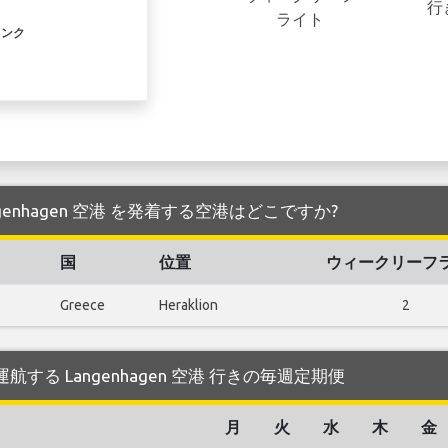
行
ライト
リンク
e が Langenhagen 空港 を発着する空港はどこですか?
国
位置
ウィークリーフ
Greece
Heraklion
2
ope が運航する Langenhagen 空港 行きの毎週定期便
月
火
水
木
金