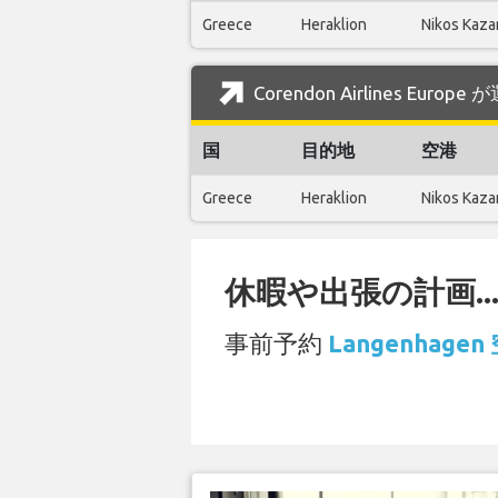
Greece
Heraklion
Nikos Kazan
Corendon Airlines Eur
国
目的地
空港
Greece
Heraklion
Nikos Kazan
休暇や出張の計画..
事前予約
Langenhag