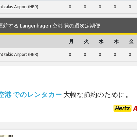
tzakis Airport (HER)
0
0
0
0
0
ope が運航する Langenhagen 空港 発の週次定期便
月
火
水
木
金
tzakis Airport (HER)
0
0
0
0
0
.
en 空港 でのレンタカー
大幅な節約のために。