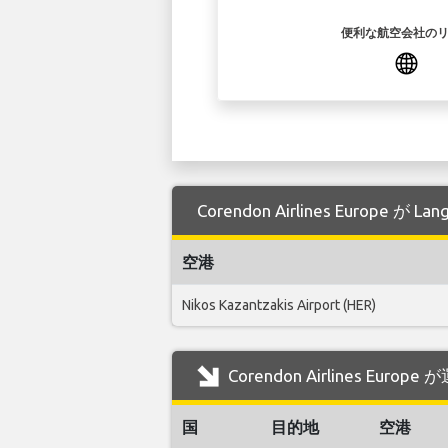
便利な航空会社の
Corendon Airlines Europ
空港
Nikos Kazantzakis Airport (HER)
Corendon Airlines Eur
国
目的地
空港