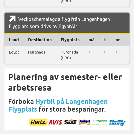
(HRG)
Veckoschemalagda flyg från Langenhagen
Flygplats som drivs av EgyptAir
Land
Destination
Flygplats
må
ti
on
to
Egypt
Hurghada
Hurghada
1
1
1
0
(HRG)
Planering av semester- eller
arbetsresa
Förboka
Hyrbil på Langenhagen
Flygplats
för stora besparingar.