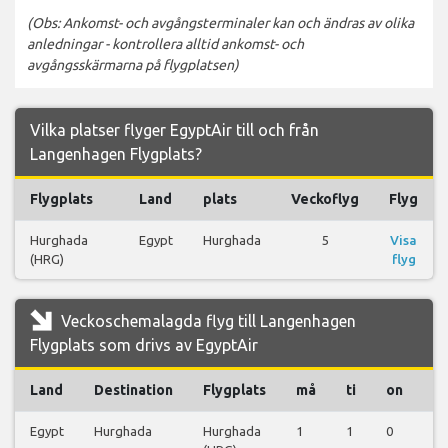
(Obs: Ankomst- och avgångsterminaler kan och ändras av olika
anledningar - kontrollera alltid ankomst- och
avgångsskärmarna på flygplatsen)
Vilka platser flyger EgyptAir till och från
Langenhagen Flygplats?
Flygplats
Land
plats
Veckoflyg
Flyg
Hurghada
Egypt
Hurghada
5
Visa
(HRG)
flyg
Veckoschemalagda flyg till Langenhagen
Flygplats som drivs av EgyptAir
Land
Destination
Flygplats
må
ti
on
to
Egypt
Hurghada
Hurghada
1
1
0
0