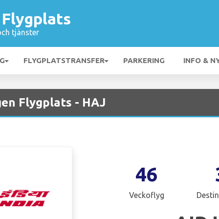
Flygplats
och tjänster
NG
FLYGPLATSTRANSFER
PARKERING
INFO & N
en Flygplats - HAJ
46
Veckoflyg
Destin