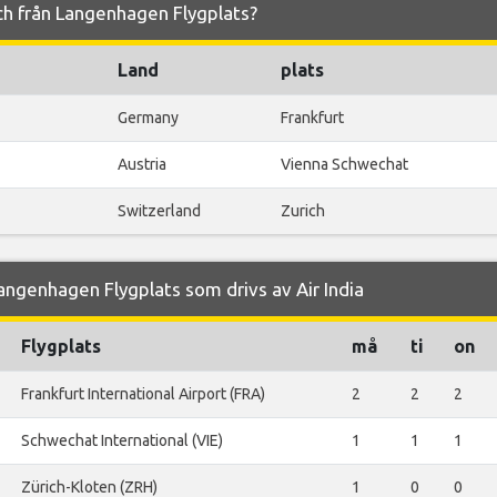
l och från Langenhagen Flygplats?
Land
plats
Germany
Frankfurt
Austria
Vienna Schwechat
Switzerland
Zurich
angenhagen Flygplats som drivs av Air India
Flygplats
må
ti
on
Frankfurt International Airport (FRA)
2
2
2
Schwechat International (VIE)
1
1
1
Zürich-Kloten (ZRH)
1
0
0