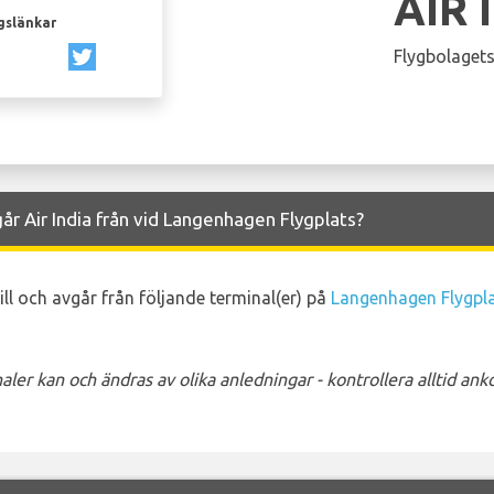
AIR 
gslänkar
Flygbolagets
år Air India från vid Langenhagen Flygplats?
till och avgår från följande terminal(er) på
Langenhagen Flygpl
ler kan och ändras av olika anledningar - kontrollera alltid a