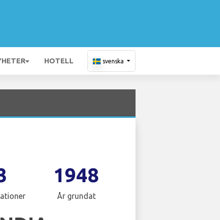
YHETER
HOTELL
svenska
3
1948
ationer
År grundat