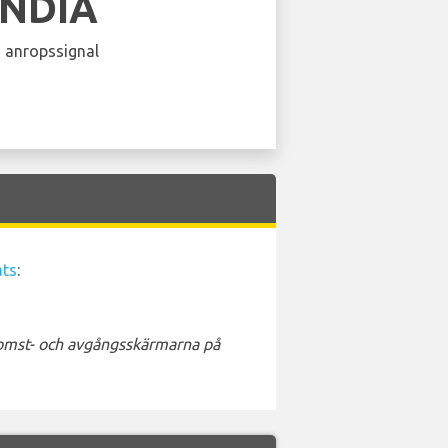
INDIA
 anropssignal
ats
:
nkomst- och avgångsskärmarna på