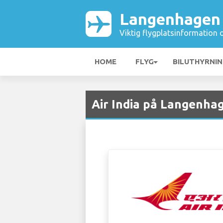
Langenhagen 
Viktig flygplatsinformation 
HOME
FLYG
BILUTHYRNI
Air India på Langenhag