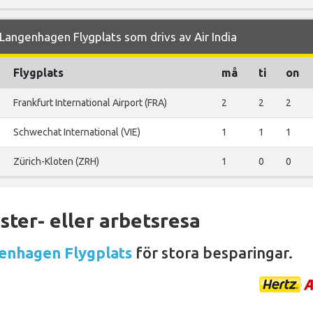
angenhagen Flygplats som drivs av Air India
Flygplats
må
ti
on
Frankfurt International Airport (FRA)
2
2
2
Schwechat International (VIE)
1
1
1
Zürich-Kloten (ZRH)
1
0
0
ter- eller arbetsresa
genhagen Flygplats
för stora besparingar.