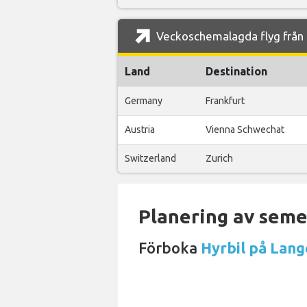
Veckoschemalagda flyg från L
Land
Destination
Germany
Frankfurt
Austria
Vienna Schwechat
Switzerland
Zurich
Planering av semes
Förboka
Hyrbil på Lan