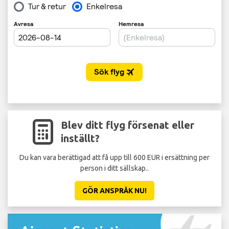
Blev ditt flyg försenat eller
inställt?
Du kan vara berättigad att få upp till 600 EUR i ersättning per
St
person i ditt sällskap..
GÖR ANSPRÅK NU!